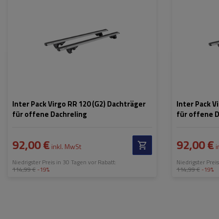
Inter Pack Virgo RR 120 (G2) Dachträger
Inter Pack V
für offene Dachreling
für offene 
92,00 €
92,00 €
inkl. MwSt
i
Niedrigster Preis in 30 Tagen vor Rabatt:
Niedrigster Prei
114,99 €
-19%
114,99 €
-19%