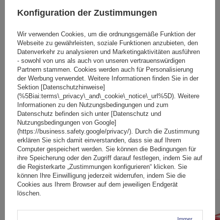
Konfiguration der Zustimmungen
Wir verwenden Cookies, um die ordnungsgemäße Funktion der
Webseite zu gewährleisten, soziale Funktionen anzubieten, den
Ihr Vorname
Datenverkehr zu analysieren und Marketingaktivitäten ausführen
- sowohl von uns als auch von unseren vertrauenswürdigen
Partnern stammen. Cookies werden auch für Personalisierung
Ihre E-Mail-Adresse
der Werbung verwendet. Weitere Informationen finden Sie in der
Sektion [Datenschutzhinweise]
(%5Biai:terms\_privacy\_and\_cookie\_notice\_url%5D). Weitere
Bewertung abschicken
Informationen zu den Nutzungsbedingungen und zum
Datenschutz befinden sich unter [Datenschutz und
Nutzungsbedingungen von Google]
(https://business.safety.google/privacy/). Durch die Zustimmung
erklären Sie sich damit einverstanden, dass sie auf Ihrem
Computer gespeichert werden. Sie können die Bedingungen für
Ähnliche Produkte
ihre Speicherung oder den Zugriff darauf festlegen, indem Sie auf
die Registerkarte „Zustimmungen konfigurieren“ klicken. Sie
können Ihre Einwilligung jederzeit widerrufen, indem Sie die
Cookies aus Ihrem Browser auf dem jeweiligen Endgerät
SONDERANGEBOT
löschen.
Immer