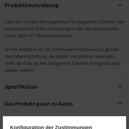
Produktbeschreibung
Satz mit 4 Atera-Montagefüßen für integrierte Schienen. Nur
kompatibel mit Atera-Stahlstangen oder aerodynamischen
Atera Signo RT-Aluminiumstangen.
Im Set enthalten ist ein Drehmomentschlüsselsatz gemäß
Herstellerempfehlung, der angibt, mit welcher maximalen
Kraft die Füße an den integrierten Schienen festgeschraubt
werden sollten.
Spezifikation
Das Produkt passt zu Autos
Stelle eine Frage
Konfiguration der Zustimmungen