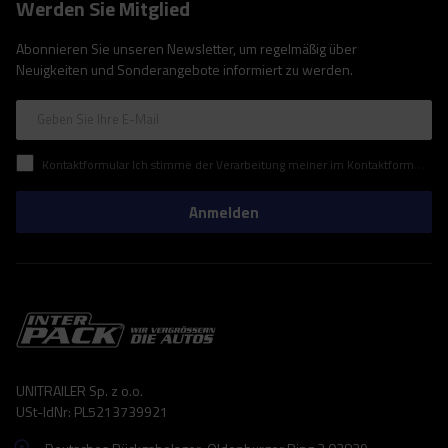
Werden Sie Mitglied
Abonnieren Sie unseren Newsletter, um regelmäßig über
Neuigkeiten und Sonderangebote informiert zu werden.
Geben Sie Ihre E-Mail
Kontaktformular Ich stimme der Verarbeitung meiner im Kontaktformular enthaltenen personenbezogenen Daten gemäß der Verordnung (EU) des Europäischen Parlaments und des Rates zu.
Anmelden
UNITRAILER Sp. z o.o.
USt-IdNr: PL5213739921