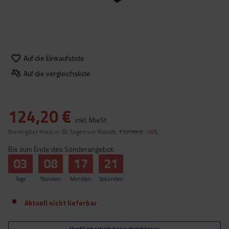
Auf die Einkaufsliste
Auf die vergleichsliste
124,20 €
inkl. MwSt
Niedrigster Preis in 30 Tagen vor Rabatt:
137,99 €
-10%
Bis zum Ende des Sonderangebot:
03
08
17
21
Tage
Stunden
Minuten
Sekunden
Aktuell nicht lieferbar
Verfügbarkeit benachrichtigen