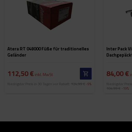
Atera RT 048000 Füße für traditionelles
Inter Pack Vi
Geländer
Dachgepäckt
Reling
112,50 €
84,00 €
inkl. MwSt
i
Niedrigster Preis in 30 Tagen vor Rabatt:
124,99 €
-9%
Niedrigster Prei
104,99 €
-19%