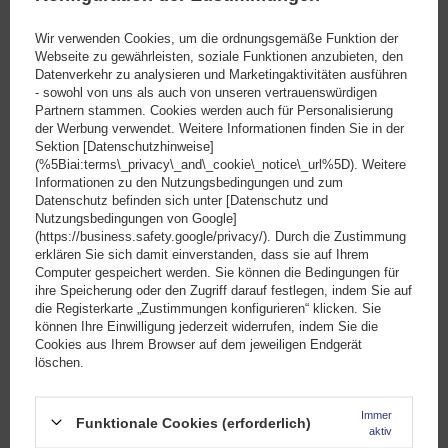
(0)
Bewertungen
Wir verwenden Cookies, um die ordnungsgemäße Funktion der
Webseite zu gewährleisten, soziale Funktionen anzubieten, den
Datenverkehr zu analysieren und Marketingaktivitäten ausführen
- sowohl von uns als auch von unseren vertrauenswürdigen
Ihre Bewertung schreiben
Partnern stammen. Cookies werden auch für Personalisierung
der Werbung verwendet. Weitere Informationen finden Sie in der
Sektion [Datenschutzhinweise]
Ihre Note:
(%5Biai:terms\_privacy\_and\_cookie\_notice\_url%5D). Weitere
5/5
Informationen zu den Nutzungsbedingungen und zum
Datenschutz befinden sich unter [Datenschutz und
Nutzungsbedingungen von Google]
(https://business.safety.google/privacy/). Durch die Zustimmung
Inhalt Ihrer Bewertung
erklären Sie sich damit einverstanden, dass sie auf Ihrem
Computer gespeichert werden. Sie können die Bedingungen für
ihre Speicherung oder den Zugriff darauf festlegen, indem Sie auf
Dieses Produkt ist derzeit nicht
die Registerkarte „Zustimmungen konfigurieren“ klicken. Sie
können Ihre Einwilligung jederzeit widerrufen, indem Sie die
verfügbar
Cookies aus Ihrem Browser auf dem jeweiligen Endgerät
Siehe unsere anderen Produkte
löschen.
Ihr Produktfoto hinzufügen:
Immer
Funktionale Cookies (erforderlich)
aktiv