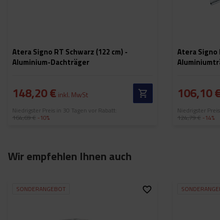
Atera Signo RT Schwarz (122 cm) -
Atera Signo 
Aluminium-Dachträger
Aluminiumtr
148,20 €
106,10 
inkl. MwSt
Niedrigster Preis in 30 Tagen vor Rabatt:
Niedrigster Prei
164,69 €
-10%
124,79 €
-14%
Wir empfehlen Ihnen auch
SONDERANGEBOT
SONDERANGE