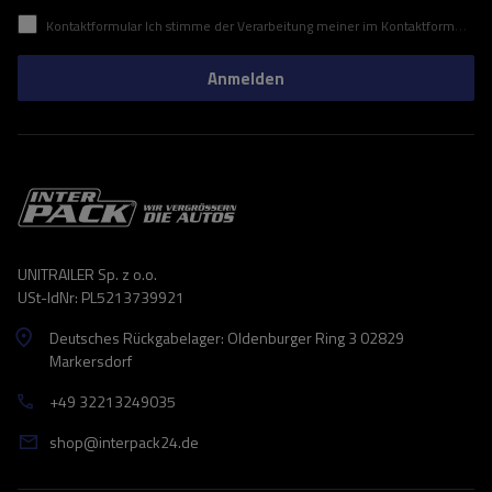
Kontaktformular Ich stimme der Verarbeitung meiner im Kontaktformular enthaltenen personenbezogenen Daten gemäß der Verordnung (EU) des Europäischen Parlaments und des Rates zu.
Anmelden
UNITRAILER Sp. z o.o.
USt-IdNr: PL5213739921
Deutsches Rückgabelager: Oldenburger Ring 3 02829
Markersdorf
+49 32213249035
shop@interpack24.de