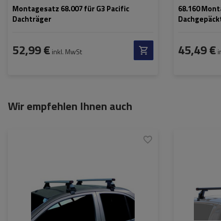
Montagesatz 68.007 für G3 Pacific
68.160 Monta
Dachträger
Dachgepäck
52,99 €
45,49 €
inkl. MwSt
i
Wir empfehlen Ihnen auch