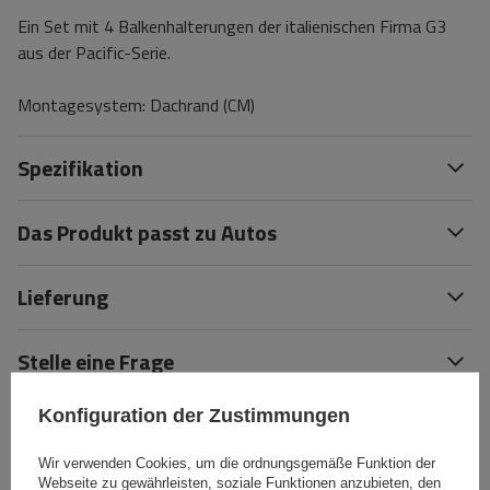
Ein Set mit 4 Balkenhalterungen der italienischen Firma G3
aus der Pacific-Serie.
Montagesystem: Dachrand (CM)
Spezifikation
Das Produkt passt zu Autos
Lieferung
Stelle eine Frage
Konfiguration der Zustimmungen
(0)
Bewertungen
Wir verwenden Cookies, um die ordnungsgemäße Funktion der
Webseite zu gewährleisten, soziale Funktionen anzubieten, den