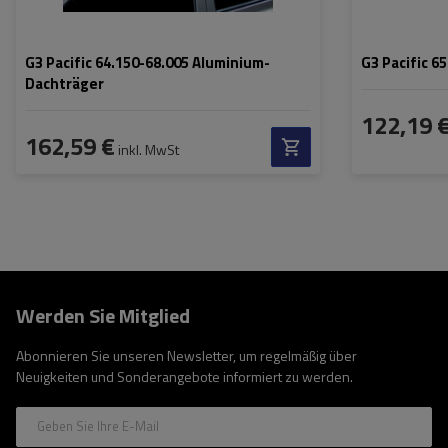
G3 Pacific 64.150-68.005 Aluminium-
G3 Pacific 6
Dachträger
122,19 
162,59 €
inkl. MwSt
Werden Sie Mitglied
Abonnieren Sie unseren Newsletter, um regelmäßig über
Neuigkeiten und Sonderangebote informiert zu werden.
Geben Sie Ihre E-Mail