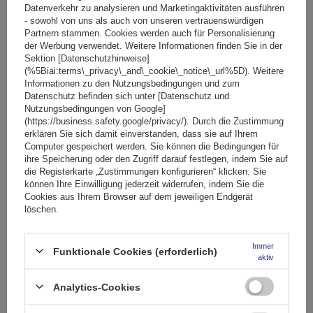
Ihre Bewertung schreiben
Datenverkehr zu analysieren und Marketingaktivitäten ausführen
- sowohl von uns als auch von unseren vertrauenswürdigen
Partnern stammen. Cookies werden auch für Personalisierung
Ihre Note:
der Werbung verwendet. Weitere Informationen finden Sie in der
5/5
Sektion [Datenschutzhinweise]
(%5Biai:terms\_privacy\_and\_cookie\_notice\_url%5D). Weitere
Informationen zu den Nutzungsbedingungen und zum
Datenschutz befinden sich unter [Datenschutz und
Nutzungsbedingungen von Google]
Inhalt Ihrer Bewertung
(https://business.safety.google/privacy/). Durch die Zustimmung
erklären Sie sich damit einverstanden, dass sie auf Ihrem
Computer gespeichert werden. Sie können die Bedingungen für
ihre Speicherung oder den Zugriff darauf festlegen, indem Sie auf
die Registerkarte „Zustimmungen konfigurieren“ klicken. Sie
können Ihre Einwilligung jederzeit widerrufen, indem Sie die
Cookies aus Ihrem Browser auf dem jeweiligen Endgerät
Ihr Produktfoto hinzufügen:
löschen.
Immer
Funktionale Cookies (erforderlich)
aktiv
Ihr Vorname
Analytics-Cookies