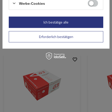
Ihre E-Mail-Adresse
Werbe-Cookies
Bewertung abschicken
Ich bestätige alle
Erforderlich bestätigen
Ähnliche Produkte