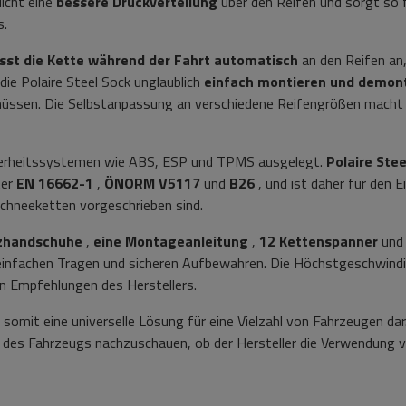
icht eine
bessere Druckverteilung
über den Reifen und sorgt so 
s.
sst die Kette während der Fahrt automatisch
an den Reifen an
die Polaire Steel Sock unglaublich
einfach montieren und demont
müssen. Die Selbstanpassung an verschiedene Reifengrößen macht
cherheitssystemen wie ABS, ESP und TPMS ausgelegt.
Polaire Stee
ter
EN 16662-1
,
ÖNORM V5117
und
B26
, und ist daher für den E
Schneeketten vorgeschrieben sind.
tzhandschuhe
,
eine
Montageanleitung
,
12 Kettenspanner
und 
 einfachen Tragen und sicheren Aufbewahren. Die Höchstgeschwindi
 Empfehlungen des Herstellers.
t somit eine universelle Lösung für eine Vielzahl von Fahrzeugen dar
g des Fahrzeugs nachzuschauen, ob der Hersteller die Verwendung 