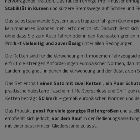
hervorragende Traktion. Das rautenförmige Profilmuster ermögl
Stabilität in Kurven
und kürzere Bremswege auf Schnee und Ei
Das selbstspannende System aus strapazierfähigem Gummi
pa
kein manuelles Spannen mehr erforderlich ist. Dadurch lässt sich 
ohne dass Sie zum Auto fahren oder in den Radkasten greifen 
Produkt
vielseitig und zuverlässig
unter allen Bedingungen.
Die Ketten sind für die Verwendung mit modernen Fahrzeugsi
erfüllt die strengen Anforderungen europäischer Normen, darun
Ländern geeignet, in denen die Verwendung und der Besitz von 
Das Set enthält
einen Satz mit zwei Ketten
,
ein Paar Schu
praktische halbstarre Tasche mit Reißverschluss und Griff zum
Ketten beträgt
50 km/h
– gemäß europäischen Normen und den
Das Produkt
passt für viele gängige Reifengrößen
und stell
empfiehlt sich jedoch,
vor dem Kauf
in der Bedienungsanleitun
mit einer bestimmten Gliederstärke zulässt.