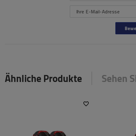
Ihre E-Mail-Adresse
Bewe
Ähnliche Produkte
Sehen S
Größe des
9 mm
Größe des
Kettenglieds:
Kettenglieds:
Montagemethode:
ohne Auffahren
Montagemet
Selbstspannsystem:
ja
Selbstspanns
Zertifikat:
EN 16662-1
,
ÖNORM
Zertifikat: