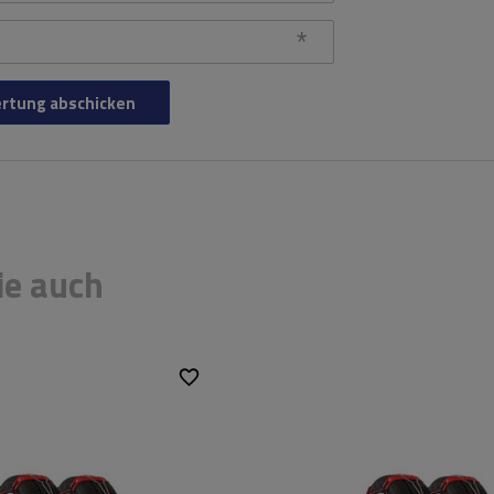
rtung abschicken
ie auch
9 mm
Größe des
9 mm
Kettenglieds:
hode:
ohne Auffahren
Montagemethode:
ohne Auff
ystem:
ja
Selbstspannsystem:
ja
EN 16662-1
,
ÖNORM
Zertifikat:
EN 16662