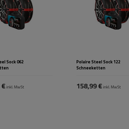
V5117
V5117
eel Sock 062
Polaire Steel Sock 122
tten
Schneeketten
 €
158,99 €
inkl. MwSt
inkl. MwSt