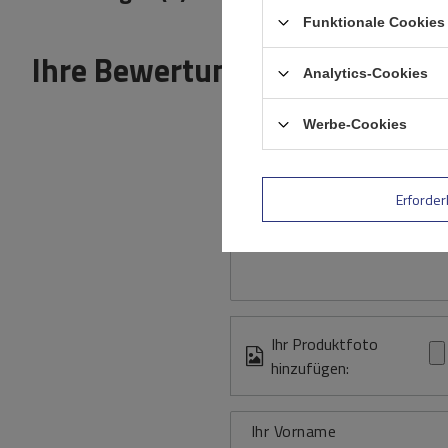
Funktionale Cookies 
Ihre Bewertung schreiben
Analytics-Cookies
Werbe-Cookies
Erforder
Inhalt Ihrer Bewertung
Ihr Produktfoto
hinzufügen:
Ihr Vorname