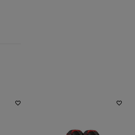
Größe des
9 mm
Kettenglieds:
ahren
Montagemethode:
ohne Auffahren
Selbstspannsystem:
ja
-1
,
ÖNORM
Zertifikat:
EN 16662-1
,
ÖNORM