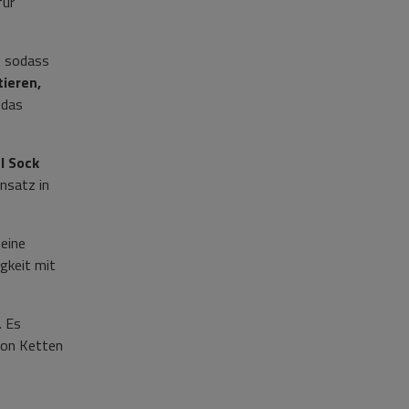
für
, sodass
ieren,
 das
l Sock
insatz in
eine
gkeit mit
.
Es
von Ketten