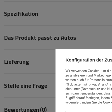
Spezifikation
Das Produkt passt zu Autos
Lieferung
Konfiguration der Z
Wir verwenden Cookies, um die 
zu analysieren und Marketingak
werden auch für Personalisierun
Stelle eine Frage
(%5Biai:terms\_privacy\_and\_
sich unter [Datenschutz und Nu
sich damit einverstanden, dass
Zugriff darauf festlegen, indem 
widerrufen, indem Sie die Cook
Bewertungen
(0)