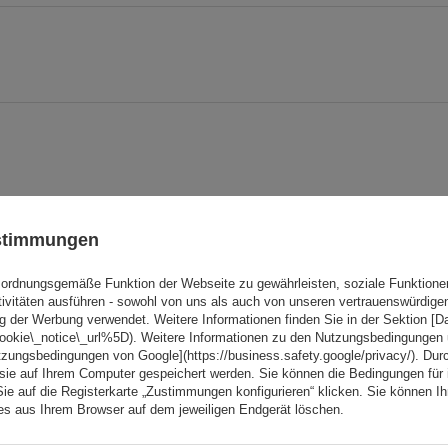
ustimmungen
ordnungsgemäße Funktion der Webseite zu gewährleisten, soziale Funktione
tivitäten ausführen - sowohl von uns als auch von unseren vertrauenswürdig
g der Werbung verwendet. Weitere Informationen finden Sie in der Sektion [
cookie\_notice\_url%5D). Weitere Informationen zu den Nutzungsbedingungen
tzungsbedingungen von Google](https://business.safety.google/privacy/). Dur
 sie auf Ihrem Computer gespeichert werden. Sie können die Bedingungen für 
Sie auf die Registerkarte „Zustimmungen konfigurieren“ klicken. Sie können Ihr
ies aus Ihrem Browser auf dem jeweiligen Endgerät löschen.