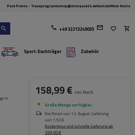
Pack Points - Treueprogramm
shop@interpack24.de
Kontakt
Mein Konto
+49 32213249035
Sport-Dachträger
Zubehör
158,99 €
inkl. MwSt
ge in
Große Menge verfügbar
Bei Ihnen von
12. August
. Lieferung
von
7,50 €
Kostenlose und schnelle Lieferung
ab
299,00 €