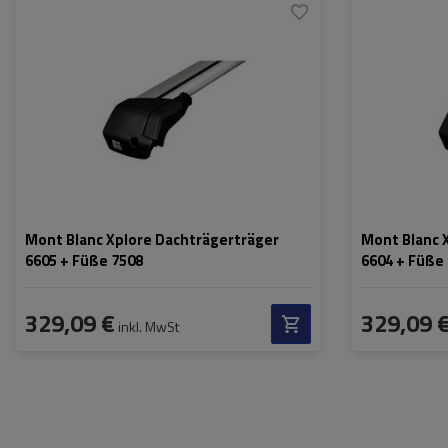
Mont Blanc Xplore Dachträgerträger
Mont Blanc 
6605 + Füße 7508
6604 + Füße
329,09 €
329,09 
inkl. MwSt