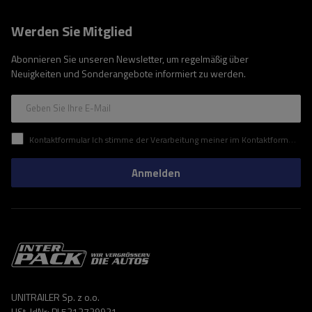
Werden Sie Mitglied
Abonnieren Sie unseren Newsletter, um regelmäßig über
Neuigkeiten und Sonderangebote informiert zu werden.
Geben Sie Ihre E-Mail
Kontaktformular Ich stimme der Verarbeitung meiner im Kontaktformular enthaltenen personenbezogenen Daten gemäß der Verordnung (EU) des Europäischen Parlaments und des Rates zu.
Anmelden
UNITRAILER Sp. z o.o.
USt-IdNr: PL5213739921