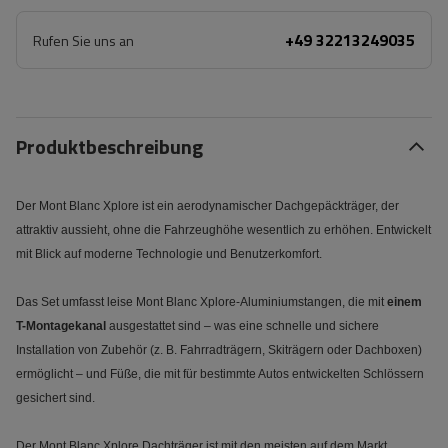
+49 32213249035
Rufen Sie uns an
Produktbeschreibung
Der Mont Blanc Xplore ist ein aerodynamischer Dachgepäckträger, der
attraktiv aussieht, ohne die Fahrzeughöhe wesentlich zu erhöhen. Entwickelt
mit Blick auf moderne Technologie und Benutzerkomfort.
Das Set umfasst leise Mont Blanc Xplore-Aluminiumstangen, die mit
einem
T-Montagekanal
ausgestattet sind – was eine schnelle und sichere
Installation von Zubehör (z. B. Fahrradträgern, Skiträgern oder Dachboxen)
ermöglicht – und Füße, die mit für bestimmte Autos entwickelten Schlössern
gesichert sind.
Der Mont Blanc Xplore Dachträger ist mit den meisten auf dem Markt