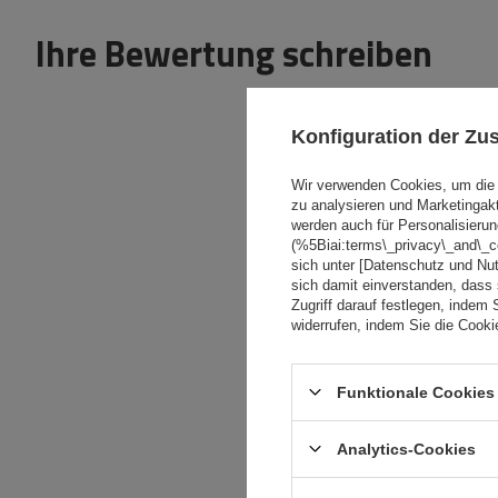
Ihre Bewertung schreiben
Konfiguration der Z
Wir verwenden Cookies, um die 
zu analysieren und Marketingak
Inhalt Ihrer Bewertung
werden auch für Personalisierun
(%5Biai:terms\_privacy\_and\_
sich unter [Datenschutz und Nu
sich damit einverstanden, dass
Zugriff darauf festlegen, indem 
widerrufen, indem Sie die Cook
Ihr Produktfoto
hinzufügen:
Funktionale Cookies 
Analytics-Cookies
Ihr Vorname