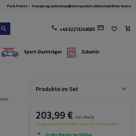
Pack Points - Treueprogramm
shop@interpack24.de
Kontakt
Mein Konto
+49 32213249035
Sport-Dachträger
Zubehör
Produkte im Set
 Auto
203,99 €
inkl. MwSt
Sie sparen
5.94%
(
12.89
€
), wenn Sie im Set kaufen.
Große Menge verfügbar