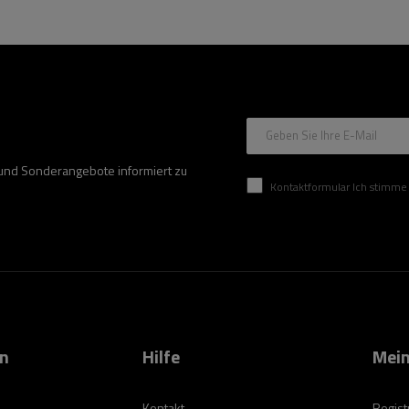
Geben Sie Ihre E-Mail
 und Sonderangebote informiert zu
Kontaktformular Ich stimme der Verarbeitung mei
on
Hilfe
Mein
Kontakt
Regist