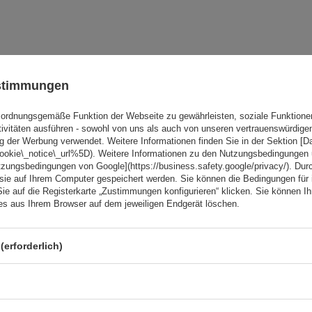
Ihre Note:
ustimmungen
5/5
ordnungsgemäße Funktion der Webseite zu gewährleisten, soziale Funktione
tivitäten ausführen - sowohl von uns als auch von unseren vertrauenswürdig
g der Werbung verwendet. Weitere Informationen finden Sie in der Sektion [
cookie\_notice\_url%5D). Weitere Informationen zu den Nutzungsbedingungen
tzungsbedingungen von Google](https://business.safety.google/privacy/). Dur
 sie auf Ihrem Computer gespeichert werden. Sie können die Bedingungen für 
Sie auf die Registerkarte „Zustimmungen konfigurieren“ klicken. Sie können Ihr
ies aus Ihrem Browser auf dem jeweiligen Endgerät löschen.
(erforderlich)