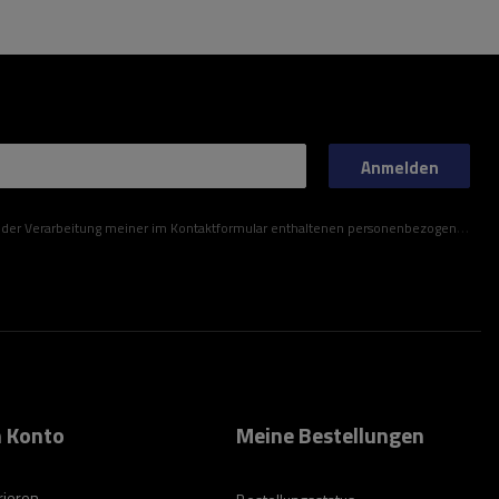
Anmelden
ner im Kontaktformular enthaltenen personenbezogenen Daten gemäß der Verordnung (EU) des Europäischen Parlaments und des Rates zu.
 Konto
Meine Bestellungen
rieren