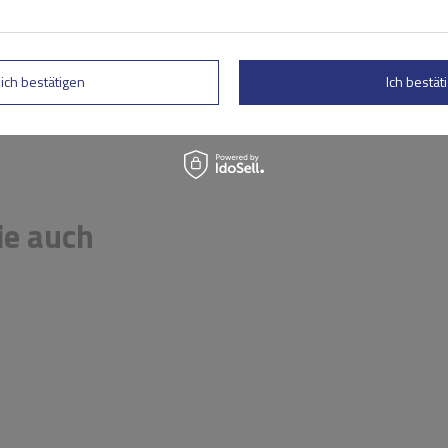
rtung abschicken
lich bestätigen
Ich bestäti
ie auch