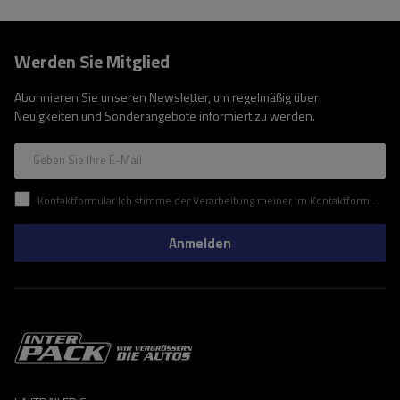
Werden Sie Mitglied
Abonnieren Sie unseren Newsletter, um regelmäßig über
Neuigkeiten und Sonderangebote informiert zu werden.
Geben Sie Ihre E-Mail
Kontaktformular Ich stimme der Verarbeitung meiner im Kontaktformular enthaltenen personenbezogenen Daten gemäß der Verordnung (EU) des Europäischen Parlaments und des Rates zu.
Anmelden