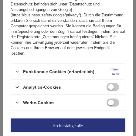
Datenschutz befinden sich unter [Datenschutz und
Spezifikation
Nutzungsbedingungen von Google]
(https://business.safety.google/privacy/). Durch die Zustimmung
erklären Sie sich damit einverstanden, dass sie auf Ihrem
Das Produkt passt zu Autos
Computer gespeichert werden. Sie können die Bedingungen für
ihre Speicherung oder den Zugriff darauf festlegen, indem Sie auf
die Registerkarte „Zustimmungen konfigurieren“ klicken. Sie
können Ihre Einwilligung jederzeit widerrufen, indem Sie die
Stelle eine Frage
Cookies aus Ihrem Browser auf dem jeweiligen Endgerät
löschen.
(0)
Bewertungen
Immer
Funktionale Cookies (erforderlich)
aktiv
Ihre Bewertung schreiben
Analytics-Cookies
Ihre Note:
Werbe-Cookies
5/5
Ich bestätige alle
Inhalt Ihrer Bewertung