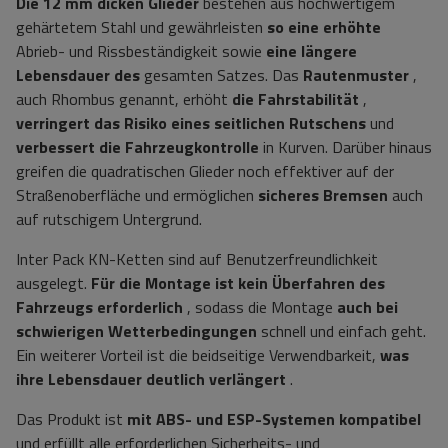
Die 12 mm dicken Glieder
bestehen aus hochwertigem
gehärtetem Stahl und gewährleisten
so eine erhöhte
Abrieb- und Rissbeständigkeit sowie
eine längere
Lebensdauer des
gesamten Satzes. Das
Rautenmuster
,
auch Rhombus genannt, erhöht
die
Fahrstabilität
,
verringert das Risiko eines seitlichen Rutschens
und
verbessert die Fahrzeugkontrolle
in Kurven. Darüber hinaus
greifen die quadratischen Glieder noch effektiver auf der
Straßenoberfläche und ermöglichen
sicheres Bremsen
auch
auf rutschigem Untergrund.
Inter Pack KN-Ketten sind auf Benutzerfreundlichkeit
ausgelegt.
Für die Montage ist kein Überfahren des
Fahrzeugs erforderlich
, sodass die Montage
auch bei
schwierigen Wetterbedingungen
schnell und einfach geht.
Ein weiterer Vorteil ist die beidseitige Verwendbarkeit,
was
ihre Lebensdauer deutlich verlängert
.
Das Produkt ist
mit ABS- und ESP-Systemen kompatibel
und erfüllt alle erforderlichen Sicherheits- und