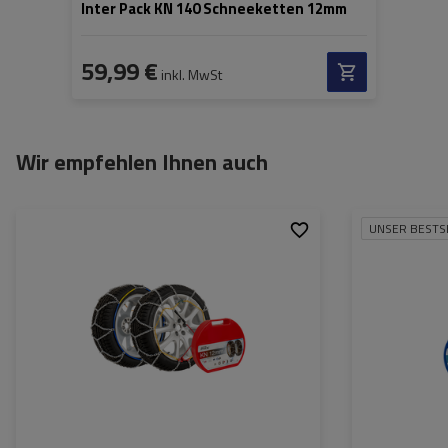
Inter Pack KN 140 Schneeketten 12mm
59,99 €
inkl. MwSt
Wir empfehlen Ihnen auch
UNSER BESTS
Größe des Kettenglieds:
12 mm
Größe des Kette
Montagemethode:
ohne Auffahren
Montagemethod
Selbstspannsystem:
nein
Selbstspannsys
Zertifikat:
ÖNORM V5117
,
TÜV/GS
Zertifikat: