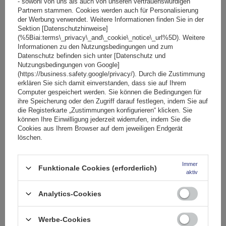
- sowohl von uns als auch von unseren vertrauenswürdigen
Aufgrund baulicher Unterschiede zwischen Fahrzeugen lohnt
Partnern stammen. Cookies werden auch für Personalisierung
es sich,
vor dem Kauf in
der Fahrzeuganleitung
der Werbung verwendet. Weitere Informationen finden Sie in der
nachzuschauen, ob der Hersteller die Verwendung von
Sektion [Datenschutzhinweise]
(%5Biai:terms\_privacy\_and\_cookie\_notice\_url%5D). Weitere
Standardketten mit der angegebenen Gliederstärke zulässt.
Informationen zu den Nutzungsbedingungen und zum
Datenschutz befinden sich unter [Datenschutz und
Nutzungsbedingungen von Google]
Spezifikation
(https://business.safety.google/privacy/). Durch die Zustimmung
erklären Sie sich damit einverstanden, dass sie auf Ihrem
Computer gespeichert werden. Sie können die Bedingungen für
Das Produkt passt zu Autos
ihre Speicherung oder den Zugriff darauf festlegen, indem Sie auf
die Registerkarte „Zustimmungen konfigurieren“ klicken. Sie
können Ihre Einwilligung jederzeit widerrufen, indem Sie die
Cookies aus Ihrem Browser auf dem jeweiligen Endgerät
Lieferung
löschen.
Stelle eine Frage
Immer
Funktionale Cookies (erforderlich)
aktiv
(0)
Bewertungen
Analytics-Cookies
Werbe-Cookies