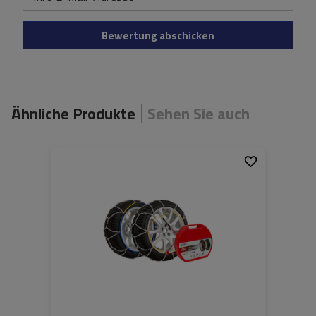
Bewertung abschicken
Ähnliche Produkte
Sehen Sie auch
Größe des Kettenglieds:
12 mm
Montagemethode:
ohne Auffahren
Selbstspannsystem:
nein
Zertifikat:
ÖNORM V5117
,
TÜV/GS