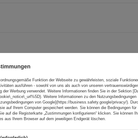
ustimmungen
ordnungsgemäße Funktion der Webseite zu gewährleisten, soziale Funktione
tivitäten ausführen - sowohl von uns als auch von unseren vertrauenswürdig
Ihre Note:
g der Werbung verwendet. Weitere Informationen finden Sie in der Sektion [
5/5
cookie\_notice\_url%5D). Weitere Informationen zu den Nutzungsbedingungen
tzungsbedingungen von Google](https://business.safety.google/privacy/). Dur
 sie auf Ihrem Computer gespeichert werden. Sie können die Bedingungen für 
Sie auf die Registerkarte „Zustimmungen konfigurieren“ klicken. Sie können Ihr
ies aus Ihrem Browser auf dem jeweiligen Endgerät löschen.
(erforderlich)