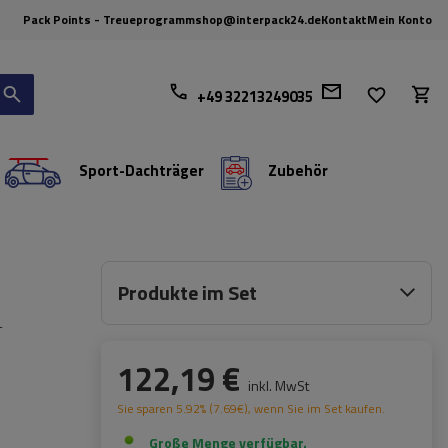
Pack Points - Treueprogramm
shop@interpack24.de
Kontakt
Mein Konto
+49 32213249035
Sport-Dachträger
Zubehör
Produkte im Set
-
122,19 €
inkl. MwSt
Sie sparen
5.92%
(
7.69
€
), wenn Sie im Set kaufen.
Große Menge verfügbar