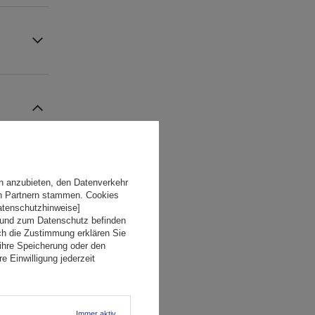
n anzubieten, den Datenverkehr
en Partnern stammen. Cookies
Datenschutzhinweise]
 und zum Datenschutz befinden
ch die Zustimmung erklären Sie
ihre Speicherung oder den
e Einwilligung jederzeit
Immer aktiv