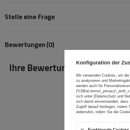
Stelle eine Frage
Bewertungen
(0)
Konfiguration der Z
Ihre Bewertung schreiben
Wir verwenden Cookies, um die 
zu analysieren und Marketingak
werden auch für Personalisierun
(%5Biai:terms\_privacy\_and\_
sich unter [Datenschutz und Nu
sich damit einverstanden, dass
Zugriff darauf festlegen, indem 
Inhalt Ihrer Bewertung
widerrufen, indem Sie die Cook
Funktionale Cookies 