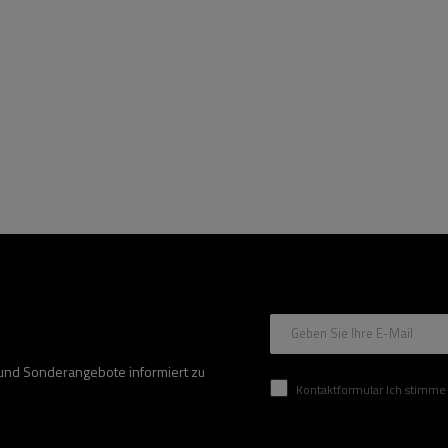
Geben Sie Ihre E-Mail
 und Sonderangebote informiert zu
Kontaktformular Ich stimme der Verarbeitung mei