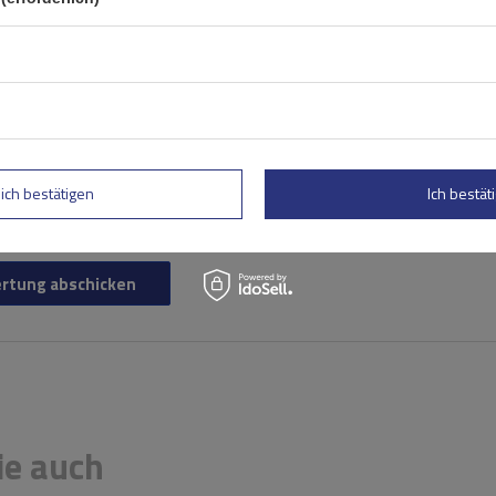
lich bestätigen
Ich bestäti
rtung abschicken
ie auch