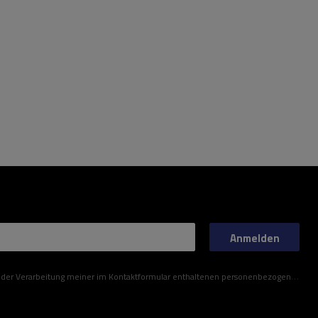
Anmelden
ner im Kontaktformular enthaltenen personenbezogenen Daten gemäß der Verordnung (EU) des Europäischen Parlaments und des Rates zu.