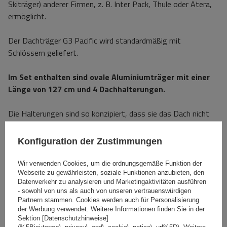
Skiträger) anderer Firmen, z. B. Inter Pack, Thule oder Atera,
ermöglicht.
Der Dachträger G3 Pacific wird standardmäßig mit
Schlössern geliefert.
Im Set enthalten sind ovale Aluminiumträger mit einer
Länge von 127 cm und 4 Dachhalterungen.
Die Halterungen sind so konzipiert, dass sie das Dach nicht
beschädigen oder zerkratzen.
Konfiguration der Zustimmungen
Wir verwenden Cookies, um die ordnungsgemäße Funktion der
Webseite zu gewährleisten, soziale Funktionen anzubieten, den
Datenverkehr zu analysieren und Marketingaktivitäten ausführen
- sowohl von uns als auch von unseren vertrauenswürdigen
Partnern stammen. Cookies werden auch für Personalisierung
der Werbung verwendet. Weitere Informationen finden Sie in der
Sektion [Datenschutzhinweise]
(%5Biai:terms\_privacy\_and\_cookie\_notice\_url%5D). Weitere