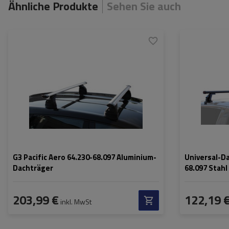
Ähnliche Produkte
Sehen Sie auch
G3 Pacific Aero 64.230-68.097 Aluminium-
Universal-Da
Dachträger
68.097 Stahl
203,99 €
122,19 
inkl. MwSt