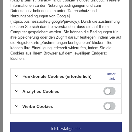
Informationen zu den Nutzungsbedingungen und zum
Datenschutz befinden sich unter [Datenschutz und
Spezifikation
Nutzungsbedingungen von Google]
(https://business.safety.google/privacy/). Durch die Zustimmung
erklären Sie sich damit einverstanden, dass sie auf Ihrem
Das Produkt passt zu Autos
Computer gespeichert werden. Sie können die Bedingungen für
ihre Speicherung oder den Zugriff darauf festlegen, indem Sie auf
die Registerkarte „Zustimmungen konfigurieren“ klicken. Sie
können Ihre Einwilligung jederzeit widerrufen, indem Sie die
Stelle eine Frage
Cookies aus Ihrem Browser auf dem jeweiligen Endgerät
löschen.
(0)
Bewertungen
Immer
Funktionale Cookies (erforderlich)
aktiv
Ihre Bewertung schreiben
Analytics-Cookies
Ihre Note:
Werbe-Cookies
5/5
Ich bestätige alle