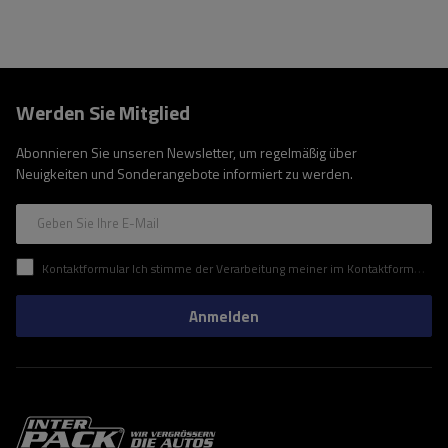
Werden Sie Mitglied
Abonnieren Sie unseren Newsletter, um regelmäßig über
Neuigkeiten und Sonderangebote informiert zu werden.
Geben Sie Ihre E-Mail
Kontaktformular Ich stimme der Verarbeitung meiner im Kontaktformular enthaltenen personenbezogenen Daten gemäß der Verordnung (EU) des Europäischen Parlaments und des Rates zu.
Anmelden