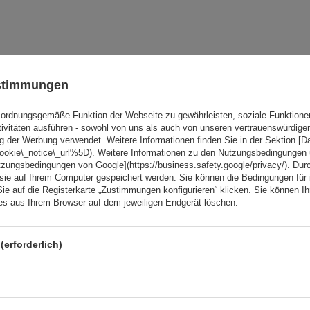
Ihre Note:
ustimmungen
5/5
ordnungsgemäße Funktion der Webseite zu gewährleisten, soziale Funktione
tivitäten ausführen - sowohl von uns als auch von unseren vertrauenswürdig
g der Werbung verwendet. Weitere Informationen finden Sie in der Sektion [
cookie\_notice\_url%5D). Weitere Informationen zu den Nutzungsbedingungen
tzungsbedingungen von Google](https://business.safety.google/privacy/). Dur
 sie auf Ihrem Computer gespeichert werden. Sie können die Bedingungen für 
Sie auf die Registerkarte „Zustimmungen konfigurieren“ klicken. Sie können Ihr
ies aus Ihrem Browser auf dem jeweiligen Endgerät löschen.
(erforderlich)