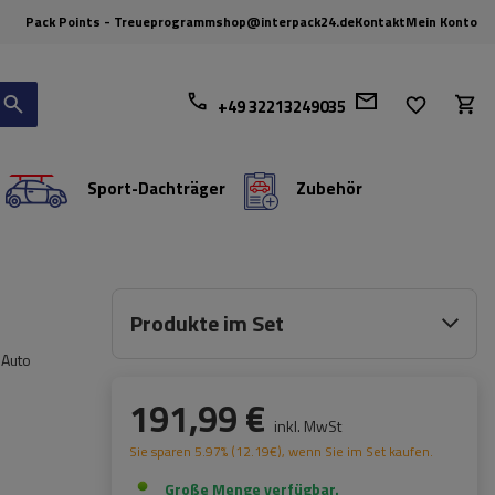
Pack Points - Treueprogramm
shop@interpack24.de
Kontakt
Mein Konto
+49 32213249035
Sport-Dachträger
Zubehör
Produkte im Set
 Auto
191,99 €
inkl. MwSt
Sie sparen
5.97%
(
12.19
€
), wenn Sie im Set kaufen.
Große Menge verfügbar