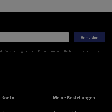
Anmelden
ner im Kontaktformular enthaltenen personenbezogenen Daten gemäß der Verordnung (EU) des Europäischen Parlaments und des Rates zu.
 Konto
Meine Bestellungen
rieren