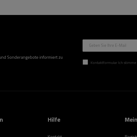
Geben Sie Ihre E-Mail
 und Sonderangebote informiert zu
Kontaktformular Ich stimme der Verarbeitung mei
on
Hilfe
Mein
Kontakt
Regist