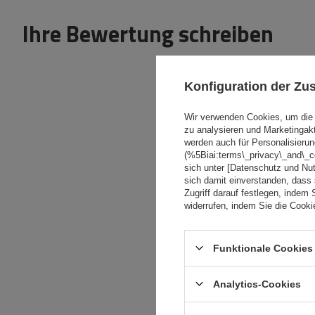
Ihre Bewertung schreiben
Konfiguration der Z
Wir verwenden Cookies, um die 
zu analysieren und Marketingak
Inhalt Ihrer Bewertung
werden auch für Personalisierun
(%5Biai:terms\_privacy\_and\_
sich unter [Datenschutz und Nu
sich damit einverstanden, dass
Zugriff darauf festlegen, indem 
widerrufen, indem Sie die Cook
Ihr Produktfoto
hinzufügen:
Funktionale Cookies 
Analytics-Cookies
Ihr Vorname