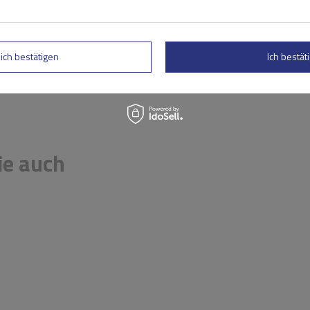
rtung abschicken
lich bestätigen
Ich bestäti
ie auch