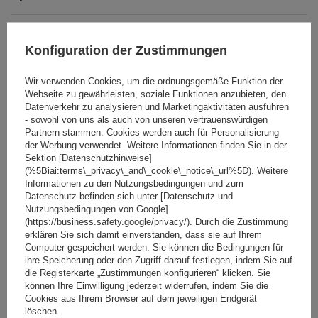
Das Produkt passt zu Autos
Konfiguration der Zustimmungen
Lieferung
Wir verwenden Cookies, um die ordnungsgemäße Funktion der
Webseite zu gewährleisten, soziale Funktionen anzubieten, den
Datenverkehr zu analysieren und Marketingaktivitäten ausführen
Stelle eine Frage
- sowohl von uns als auch von unseren vertrauenswürdigen
Partnern stammen. Cookies werden auch für Personalisierung
der Werbung verwendet. Weitere Informationen finden Sie in der
(0)
Bewertungen
Sektion [Datenschutzhinweise]
(%5Biai:terms\_privacy\_and\_cookie\_notice\_url%5D). Weitere
Informationen zu den Nutzungsbedingungen und zum
Datenschutz befinden sich unter [Datenschutz und
Ihre Bewertung schreiben
Nutzungsbedingungen von Google]
(https://business.safety.google/privacy/). Durch die Zustimmung
erklären Sie sich damit einverstanden, dass sie auf Ihrem
Ihre Note:
Computer gespeichert werden. Sie können die Bedingungen für
5/5
ihre Speicherung oder den Zugriff darauf festlegen, indem Sie auf
die Registerkarte „Zustimmungen konfigurieren“ klicken. Sie
können Ihre Einwilligung jederzeit widerrufen, indem Sie die
Cookies aus Ihrem Browser auf dem jeweiligen Endgerät
löschen.
Inhalt Ihrer Bewertung