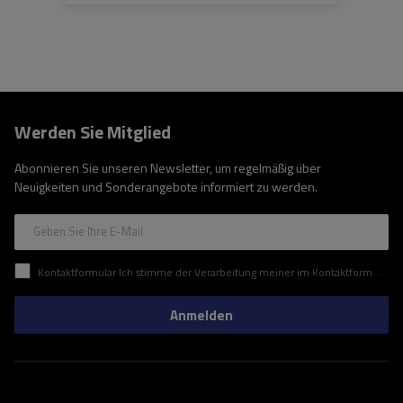
Werden Sie Mitglied
Abonnieren Sie unseren Newsletter, um regelmäßig über
Neuigkeiten und Sonderangebote informiert zu werden.
Geben Sie Ihre E-Mail
Kontaktformular Ich stimme der Verarbeitung meiner im Kontaktformular enthaltenen personenbezogenen Daten gemäß der Verordnung (EU) des Europäischen Parlaments und des Rates zu.
Anmelden