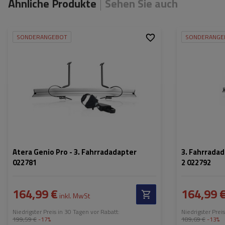
Ähnliche Produkte
Sehen Sie auch
SONDERANGEBOT
SONDERANGE
Passend für:
Atera Genio Pro
Passend für:
Maximales Gewicht des
17,5 kg
Maximales Gewi
Fahrrads im Adapter:
Fahrrads im Adap
Atera Genio Pro - 3. Fahrradadapter
3. Fahrradad
022781
2 022792
164,99 €
164,99 
inkl. MwSt
Niedrigster Preis in 30 Tagen vor Rabatt:
Niedrigster Prei
199,59 €
-17%
189,69 €
-13%