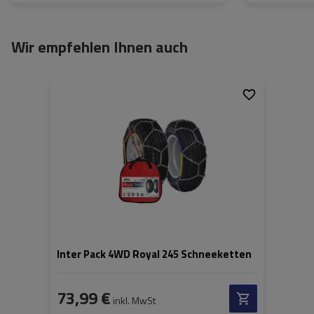
Wir empfehlen Ihnen auch
Größe des Kettenglieds:
16 mm
Montagemethode:
ohne Auffahren
Selbstspannsystem:
nein
Zertifikat:
ÖNORM V5117
Inter Pack 4WD Royal 245 Schneeketten
73,99 €
inkl. MwSt