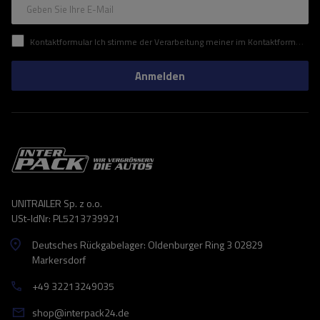
Geben Sie Ihre E-Mail
Kontaktformular Ich stimme der Verarbeitung meiner im Kontaktformular enthaltenen personenbezogenen Daten gemäß der Verordnung (EU) des Europäischen Parlaments und des Rates zu.
Anmelden
UNITRAILER Sp. z o.o.
USt-IdNr: PL5213739921
Deutsches Rückgabelager: Oldenburger Ring 3 02829
Markersdorf
+49 32213249035
shop@interpack24.de