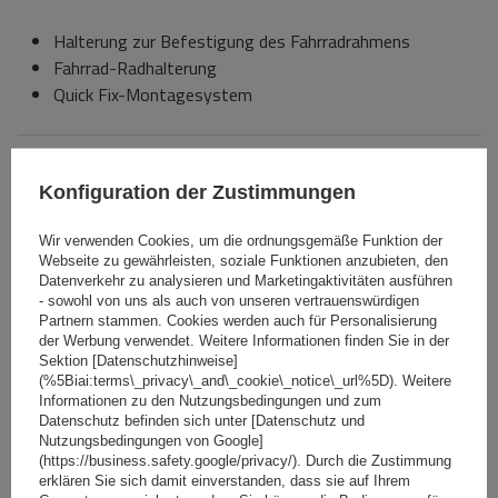
Halterung zur Befestigung des Fahrradrahmens
Fahrrad-Radhalterung
Quick Fix-Montagesystem
Spezifikation
Konfiguration der Zustimmungen
Das Produkt passt zu Autos
Wir verwenden Cookies, um die ordnungsgemäße Funktion der
Webseite zu gewährleisten, soziale Funktionen anzubieten, den
Datenverkehr zu analysieren und Marketingaktivitäten ausführen
Lieferung
- sowohl von uns als auch von unseren vertrauenswürdigen
Partnern stammen. Cookies werden auch für Personalisierung
der Werbung verwendet. Weitere Informationen finden Sie in der
Stelle eine Frage
Sektion [Datenschutzhinweise]
(%5Biai:terms\_privacy\_and\_cookie\_notice\_url%5D). Weitere
Informationen zu den Nutzungsbedingungen und zum
Datenschutz befinden sich unter [Datenschutz und
(0)
Bewertungen
Nutzungsbedingungen von Google]
(https://business.safety.google/privacy/). Durch die Zustimmung
erklären Sie sich damit einverstanden, dass sie auf Ihrem