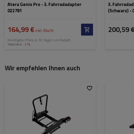
Atera Genio Pro - 3. Fahrradadapter
3. Fahrradad
022781
(Schwarz) - 
164,99 €
200,59 
inkl. MwSt
Niedrigster Preis in 30 Tagen vor Rabatt:
199,59 €
-17%
Wir empfehlen Ihnen auch
Passend für:
Maximales
Fahrradgewicht: