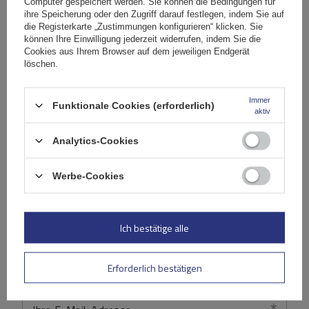
Computer gespeichert werden. Sie können die Bedingungen für
Ihre Bewertung schreiben
ihre Speicherung oder den Zugriff darauf festlegen, indem Sie auf
die Registerkarte „Zustimmungen konfigurieren“ klicken. Sie
Ihre Note:
können Ihre Einwilligung jederzeit widerrufen, indem Sie die
Cookies aus Ihrem Browser auf dem jeweiligen Endgerät
5/5
löschen.
Immer
Inhalt Ihrer Bewertung
Funktionale Cookies (erforderlich)
aktiv
Analytics-Cookies
Werbe-Cookies
Ihr Produktfoto hinzufügen:
Ich bestätige alle
Erforderlich bestätigen
Ihr Vorname