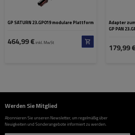
GP SATURN 23.GP019 modulare Plattform
Adapter zum
GP PAN 23.G
464,99 €
inkl. MwSt
179,99 
Werden Sie Mitglied
Abonnieren Sie unseren Newsletter, um regelmäßig über
Neuigkeiten und Sonderangebote informiert zu werden.