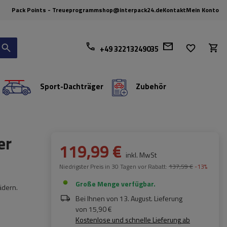
Pack Points - Treueprogramm
shop@interpack24.de
Kontakt
Mein Konto
+49 32213249035
Sport-Dachträger
Zubehör
er
119,99 €
inkl. MwSt
Niedrigster Preis in 30 Tagen vor Rabatt:
137,59 €
-13%
Große Menge verfügbar
ädern.
Bei Ihnen von
13. August
. Lieferung
von
15,90 €
Kostenlose und schnelle Lieferung
ab