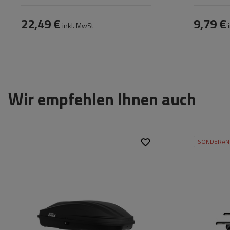
22,49 €
9,79 €
inkl. MwSt
i
Wir empfehlen Ihnen auch
SONDERAN
Fassungsvermögen:
240 l
Länge:
134 cm
max. Zuladung:
50 kg
Öffnung:
Einseitig
Farbe:
Schwarz matt