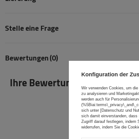
Stelle eine Frage
Bewertungen
(0)
Konfiguration der Z
Ihre Bewertung schreiben
Wir verwenden Cookies, um die 
zu analysieren und Marketingak
werden auch für Personalisierun
(%5Biai:terms\_privacy\_and\_
sich unter [Datenschutz und Nu
sich damit einverstanden, dass
Zugriff darauf festlegen, indem 
widerrufen, indem Sie die Cook
Inhalt Ihrer Bewertung