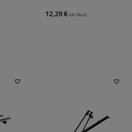
12,29 €
inkl. MwSt
Fassungsvermögen:
1
Fahrräder:
Maximales
15 kg
Fahrradgewicht:
Montageart des
Am Rahmen und
Fahrrads:
Rädern