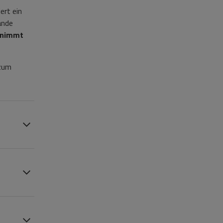
ert ein
ände
nimmt
 zum