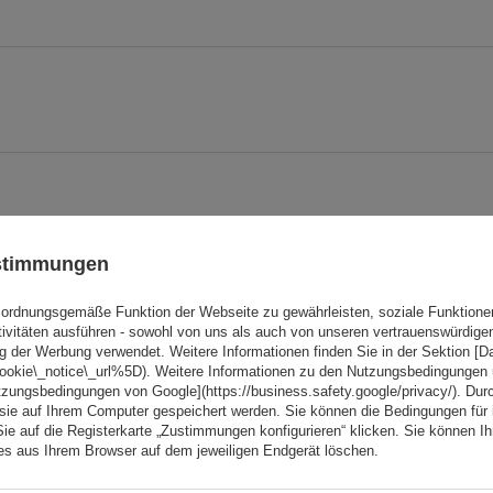
ustimmungen
ordnungsgemäße Funktion der Webseite zu gewährleisten, soziale Funktione
tivitäten ausführen - sowohl von uns als auch von unseren vertrauenswürdig
Ihre Note:
g der Werbung verwendet. Weitere Informationen finden Sie in der Sektion [
cookie\_notice\_url%5D). Weitere Informationen zu den Nutzungsbedingungen
5/5
tzungsbedingungen von Google](https://business.safety.google/privacy/). Dur
 sie auf Ihrem Computer gespeichert werden. Sie können die Bedingungen für 
Sie auf die Registerkarte „Zustimmungen konfigurieren“ klicken. Sie können Ihr
ies aus Ihrem Browser auf dem jeweiligen Endgerät löschen.