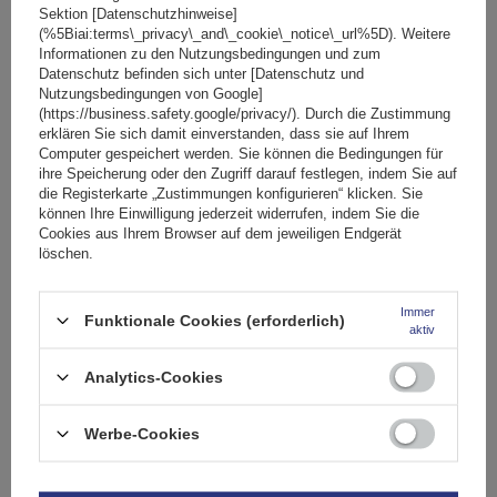
Hersteller die Verwendung von
9-mm-Schneeketten
Sektion [Datenschutzhinweise]
zulässt.
(%5Biai:terms\_privacy\_and\_cookie\_notice\_url%5D). Weitere
Informationen zu den Nutzungsbedingungen und zum
Datenschutz befinden sich unter [Datenschutz und
Nutzungsbedingungen von Google]
Spezifikation
(https://business.safety.google/privacy/). Durch die Zustimmung
erklären Sie sich damit einverstanden, dass sie auf Ihrem
Computer gespeichert werden. Sie können die Bedingungen für
Das Produkt passt zu Autos
ihre Speicherung oder den Zugriff darauf festlegen, indem Sie auf
die Registerkarte „Zustimmungen konfigurieren“ klicken. Sie
können Ihre Einwilligung jederzeit widerrufen, indem Sie die
Stelle eine Frage
Cookies aus Ihrem Browser auf dem jeweiligen Endgerät
löschen.
(0)
Bewertungen
Immer
Funktionale Cookies (erforderlich)
aktiv
Ihre Bewertung schreiben
Analytics-Cookies
Ihre Note:
Werbe-Cookies
5/5