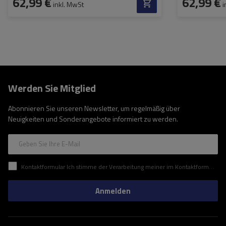
62,99 €
62,99 €
inkl. MwSt
i
Werden Sie Mitglied
Abonnieren Sie unseren Newsletter, um regelmäßig über
Neuigkeiten und Sonderangebote informiert zu werden.
Geben Sie Ihre E-Mail
Kontaktformular Ich stimme der Verarbeitung meiner im Kontaktformular enthaltenen personenbezogenen Daten gemäß der Verordnung (EU) des Europäischen Parlaments und des Rates zu.
Anmelden