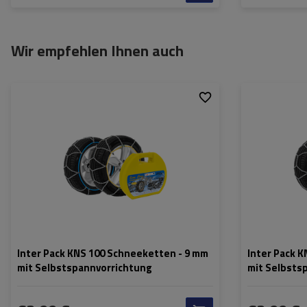
Wir empfehlen Ihnen auch
Größe des Kettenglieds:
9 mm
Größe des Kette
Montagemethode:
ohne Auffahren
Montagemethod
Selbstspannsystem:
ja
Selbstspannsys
Zertifikat:
ÖNORM V5117
,
TÜV/GS
Zertifikat:
Inter Pack KNS 100 Schneeketten - 9 mm
Inter Pack 
mit Selbstspannvorrichtung
mit Selbsts