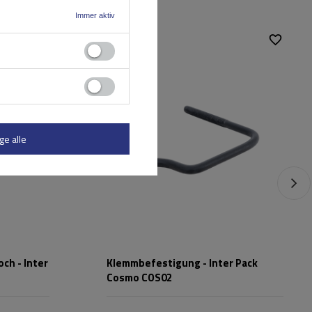
Immer aktiv
ge alle
ch - Inter
Klemmbefestigung - Inter Pack
Cosmo COS02