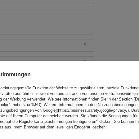
ustimmungen
rtung abschicken
ordnungsgemäße Funktion der Webseite zu gewährleisten, soziale Funktione
tivitäten ausführen - sowohl von uns als auch von unseren vertrauenswürdig
g der Werbung verwendet. Weitere Informationen finden Sie in der Sektion [
cookie\_notice\_url%5D). Weitere Informationen zu den Nutzungsbedingungen
tzungsbedingungen von Google](https://business.safety.google/privacy/). Dur
 sie auf Ihrem Computer gespeichert werden. Sie können die Bedingungen für 
Sie auf die Registerkarte „Zustimmungen konfigurieren“ klicken. Sie können Ihr
ies aus Ihrem Browser auf dem jeweiligen Endgerät löschen.