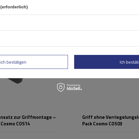
(erforderlich)
lich bestätigen
Ich bestäti
Einsatz zur Griffmontage –
Griff ohne Verriegelungslo
k Cosmo COS14
Pack Cosmo COS03