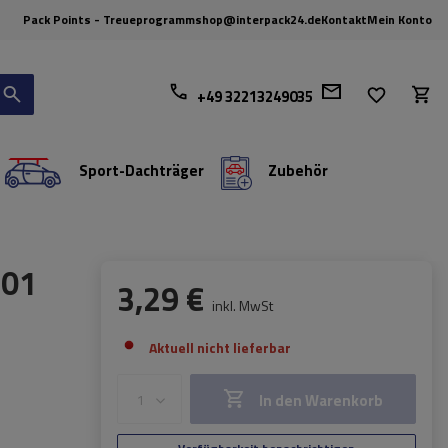
Pack Points - Treueprogramm
shop@interpack24.de
Kontakt
Mein Konto
+49 32213249035
Sport-Dachträger
Zubehör
S01
3,29 €
inkl. MwSt
Aktuell nicht lieferbar
In den Warenkorb