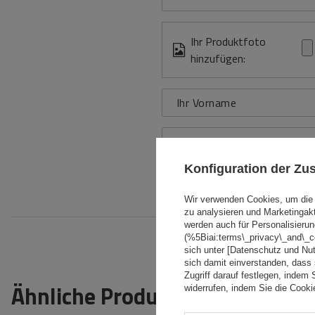
Ihr Produktfoto
hinzufügen:
Ihr Vorname
Ihre E-Mail-Adresse
Konfiguration der Z
Bewe
Wir verwenden Cookies, um die 
zu analysieren und Marketingak
werden auch für Personalisierun
(%5Biai:terms\_privacy\_and\_
sich unter [Datenschutz und Nu
sich damit einverstanden, dass
Zugriff darauf festlegen, indem 
Ähnliche Produkte
widerrufen, indem Sie die Cook