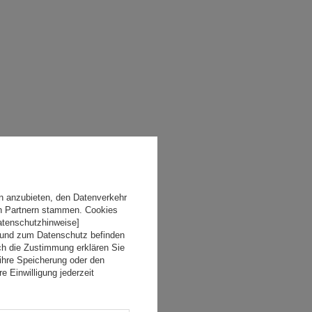
n anzubieten, den Datenverkehr
en Partnern stammen. Cookies
Datenschutzhinweise]
 und zum Datenschutz befinden
ch die Zustimmung erklären Sie
ihre Speicherung oder den
e Einwilligung jederzeit