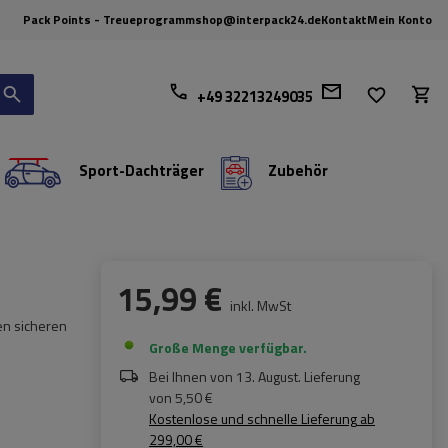
Pack Points - Treueprogramm
shop@interpack24.de
Kontakt
Mein Konto
+49 32213249035
Sport-Dachträger
Zubehör
15,99 €
inkl. MwSt
en sicheren
Große Menge verfügbar
Bei Ihnen von
13. August
. Lieferung
von
5,50 €
Kostenlose und schnelle Lieferung
ab
299,00 €