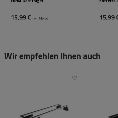
Furka-Dachträger
Kofferra
15,99 €
15,99 
inkl. MwSt
Wir empfehlen Ihnen auch
Material:
aluminium
Zertifikat:
Maximale Nutzlast:
70 kg
Material:
Farbe der Träger:
silber
Maximale Nut
Zertifikat:
City Crash
Farbe der Trä