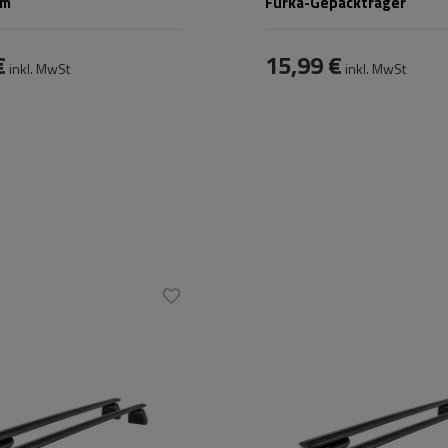
um
Furka-Gepäckträger
€
15,99 €
inkl. MwSt
inkl. MwSt
City Crash
Zertifikat:
City Crash
aluminium
Material:
aluminium
zlast:
70 kg
Maximale Nutzlast:
70 kg
ger:
schwarz
Farbe der Träger:
schwarz