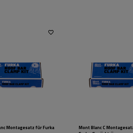
Mont Blanc Furka
Passend für:
Mont Blan
schwarz
Farbe:
schwarz
Stahl
Material:
Stahl
anc Montagesatz für Furka
Mont Blanc C Montagesatz