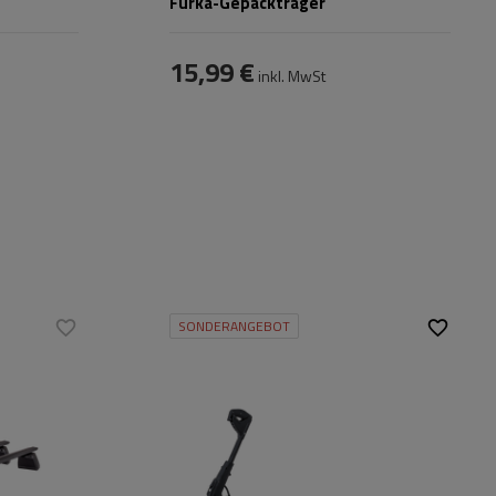
Furka-Gepäckträger
15,99 €
inkl. MwSt
SONDERANGEBOT
Fassungsvermögen:
1
Fahrräder:
Maximales
20 kg
Fahrradgewicht:
Montageart des
Am Rahmen und
Fahrrads:
Rädern