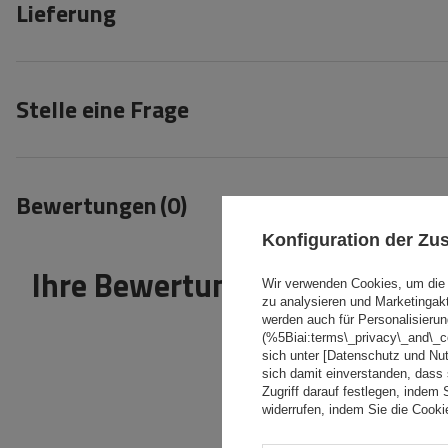
Lieferung
Stelle eine Frage
Bewertungen
(0)
Konfiguration der Z
Ihre Bewertung schreiben
Wir verwenden Cookies, um die 
zu analysieren und Marketingak
werden auch für Personalisierun
(%5Biai:terms\_privacy\_and\_
sich unter [Datenschutz und Nu
sich damit einverstanden, dass
Zugriff darauf festlegen, indem 
widerrufen, indem Sie die Cook
Inhalt Ihrer Bewertung