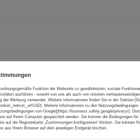
ustimmungen
ordnungsgemäße Funktion der Webseite zu gewährleisten, soziale Funktione
tivitäten ausführen - sowohl von uns als auch von unseren vertrauenswürdig
g der Werbung verwendet. Weitere Informationen finden Sie in der Sektion [
Ihre Note:
cookie\_notice\_url%5D). Weitere Informationen zu den Nutzungsbedingungen
tzungsbedingungen von Google](https://business.safety.google/privacy/). Dur
5/5
 sie auf Ihrem Computer gespeichert werden. Sie können die Bedingungen für 
Sie auf die Registerkarte „Zustimmungen konfigurieren“ klicken. Sie können Ihr
ies aus Ihrem Browser auf dem jeweiligen Endgerät löschen.