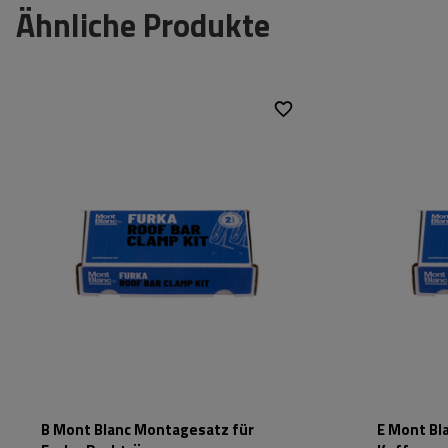
Ähnliche Produkte
Passend für:
Mont Blanc Furka
Passend für:
Farbe:
schwarz
Farbe:
Material:
Stahl
Material:
B Mont Blanc Montagesatz für
E Mont Bl