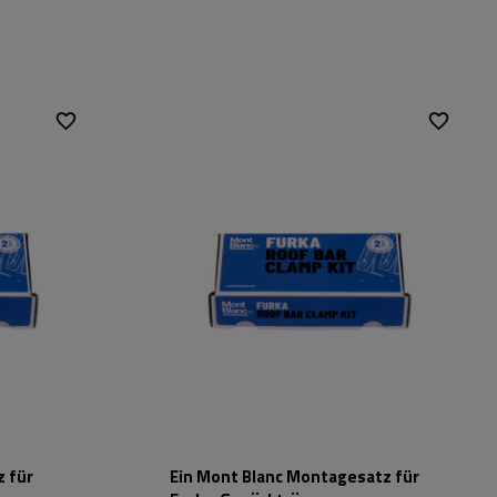
c Furka
Passend für:
Mont Blanc Furka
Farbe:
schwarz
Material:
Stahl
 für
Ein Mont Blanc Montagesatz für