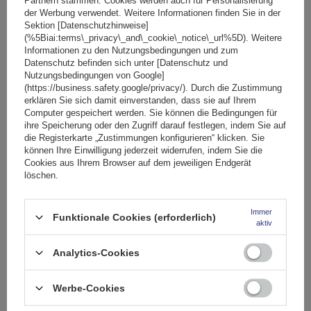
Partnern stammen. Cookies werden auch für Personalisierung
der Werbung verwendet. Weitere Informationen finden Sie in der
Die TowBox Camper ist
TÜV-geprüft
und
City-Crash-Test-
Sektion [Datenschutzhinweise]
(%5Biai:terms\_privacy\_and\_cookie\_notice\_url%5D). Weitere
geprüft und bestätigt damit ihr hohes Sicherheitsniveau.
Informationen zu den Nutzungsbedingungen und zum
Merkmale wie die 180°-Drehung des Stützrads, integrierte
Datenschutz befinden sich unter [Datenschutz und
Transportrollen und ein ergonomischer Schnellverschlusshebel
Nutzungsbedingungen von Google]
(https://business.safety.google/privacy/). Durch die Zustimmung
gewährleisten einfache Handhabung sowohl während der
erklären Sie sich damit einverstanden, dass sie auf Ihrem
Fahrt als auch beim Rangieren nach dem Abnehmen.
Eine
Computer gespeichert werden. Sie können die Bedingungen für
doppelte Stützradsperre
verhindert ein Lösen während der
ihre Speicherung oder den Zugriff darauf festlegen, indem Sie auf
die Registerkarte „Zustimmungen konfigurieren“ klicken. Sie
Fahrt und ein Verrutschen des beladenen Trägers, wenn das
können Ihre Einwilligung jederzeit widerrufen, indem Sie die
Rad nicht auf dem Boden aufliegt.
Eine optische Anzeige
Cookies aus Ihrem Browser auf dem jeweiligen Endgerät
bestätigt die korrekte Position.
löschen.
Im Vergleich zu Heck-Dachboxen
bietet die TowBox Camper
Immer
Funktionale Cookies (erforderlich)
eine verbesserte Aerodynamik
und höhere
aktiv
Energieeffizienz. Das Produkt wird
teilmontiert
in zwei
Kartons geliefert.
Analytics-Cookies
Befindet sich die Anhängerkupplung höher als 435 mm über
Werbe-Cookies
dem Boden, muss eine Stützradverlängerung (Art.-Nr.