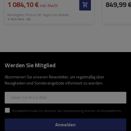
1 084,10 €
849,99 
inkl. MwSt
Niedrigster Preis in 30 Tagen vor Rabatt:
1 141,19 €
-5%
Werden Sie Mitglied
Abonnieren Sie unseren Newsletter, um regelmäßig über
Neuigkeiten und Sonderangebote informiert zu werden.
Geben Sie Ihre E-Mail
Kontaktformular Ich stimme der Verarbeitung meiner im Kontaktformular enthaltenen personenbezogenen Daten gemäß der Verordnung (EU) des Europäischen Parlaments und des Rates zu.
Anmelden