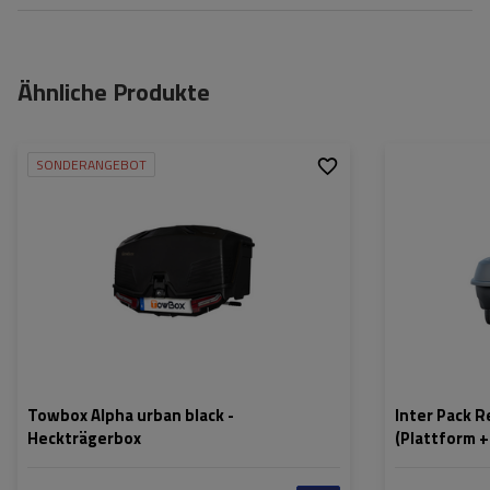
Ähnliche Produkte
SONDERANGEBOT
Fassungsvermögen:
330 l
Stützlast für max. Nutzlast:
58 kg
Montagemethode:
auf Haken
Zertifikat:
TÜV
,
City Crash
Towbox Alpha urban black -
Inter Pack 
Heckträgerbox
(Plattform +