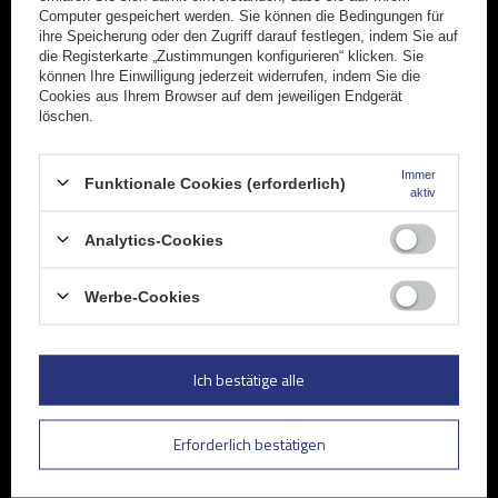
Computer gespeichert werden. Sie können die Bedingungen für
ihre Speicherung oder den Zugriff darauf festlegen, indem Sie auf
Geben Sie Ihre E-Mail
die Registerkarte „Zustimmungen konfigurieren“ klicken. Sie
können Ihre Einwilligung jederzeit widerrufen, indem Sie die
Kontaktformular Ich stimme der Verarbeitung meiner im Kontaktformular enthaltenen personenbezogenen Daten gemäß der Verordnung (EU) des Europäischen Parlaments und des Rates zu.
Cookies aus Ihrem Browser auf dem jeweiligen Endgerät
löschen.
Anmelden
Immer
Funktionale Cookies (erforderlich)
aktiv
Analytics-Cookies
Werbe-Cookies
UNITRAILER Sp. z o.o.
USt-IdNr: PL5213739921
Ich bestätige alle
Deutsches Rückgabelager: Oldenburger Ring 3 02829
Markersdorf
Erforderlich bestätigen
+49 32213249035