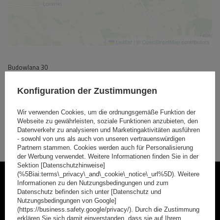
Leaflet
|
©
OpenStreetMap
contributors
Budowlana 30
20-469 Lublin
+48 22 100 22 48
Konfiguration der Zustimmungen
sklep@interpack.eu
mehr Informationen
Wir verwenden Cookies, um die ordnungsgemäße Funktion der
Webseite zu gewährleisten, soziale Funktionen anzubieten, den
Auf Karte anzeigen
Datenverkehr zu analysieren und Marketingaktivitäten ausführen
- sowohl von uns als auch von unseren vertrauenswürdigen
Partnern stammen. Cookies werden auch für Personalisierung
der Werbung verwendet. Weitere Informationen finden Sie in der
Sektion [Datenschutzhinweise]
(%5Biai:terms\_privacy\_and\_cookie\_notice\_url%5D). Weitere
Werden Sie Mitglied
Informationen zu den Nutzungsbedingungen und zum
Datenschutz befinden sich unter [Datenschutz und
Nutzungsbedingungen von Google]
Abonnieren Sie unseren Newsletter, um regelmäßig über
(https://business.safety.google/privacy/). Durch die Zustimmung
Neuigkeiten und Sonderangebote informiert zu werden.
erklären Sie sich damit einverstanden, dass sie auf Ihrem