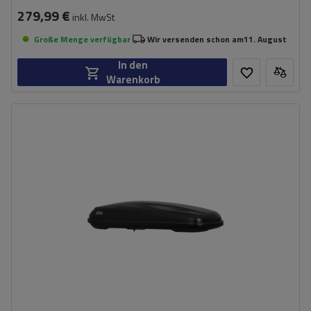
279,99 €
inkl. MwSt
Große Menge verfügbar
Wir versenden schon am
11. August
In den
Warenkorb
Fassungsvermögen:
440 l
Länge:
192 cm
max. Zuladung:
75 kg
Öffnung:
Beidseitig
Farbe:
anthrazit