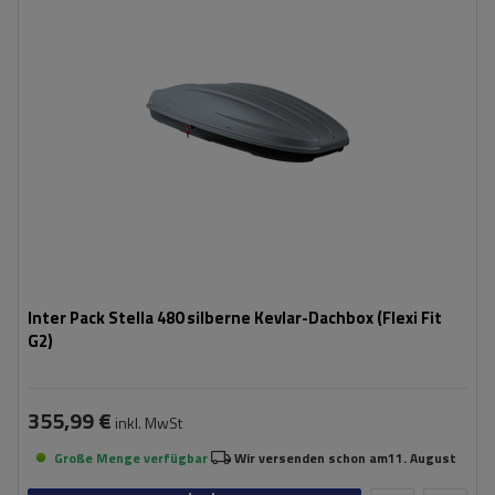
Länge:
193 cm
max. Zuladung:
75 kg
Öffnung:
Beidseitig
Farbe:
silber kevlar
bequemes Montagesystem – Flexi Fit G2
aerodynamischer Aufbau
Inter Pack Stella 480 silberne Kevlar-Dachbox (Flexi Fit
G2)
355,99 €
inkl. MwSt
Große Menge verfügbar
Wir versenden schon am
11. August