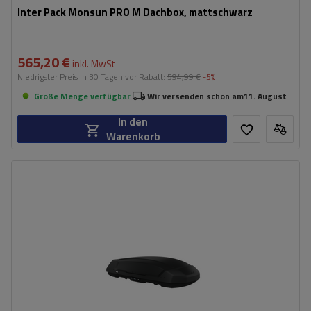
Inter Pack Monsun PRO M Dachbox, mattschwarz
565,20 €
inkl. MwSt
Niedrigster Preis in 30 Tagen vor Rabatt:
594,99 €
-5%
Große Menge verfügbar
Wir versenden schon am
11. August
In den
Warenkorb
Fassungsvermögen:
450 l
Länge:
195 cm
max. Zuladung:
75 kg
Öffnung:
Beidseitig
Farbe:
Schwarz matt
wygodny montaż - Power Click
system zamykania Slide Lock