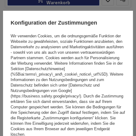
Warenkorb
SONDERANGEBOT
Konfiguration der Zustimmungen
Fassungsvermögen:
550 l
Länge:
206 cm
Wir verwenden Cookies, um die ordnungsgemäße Funktion der
max. Zuladung:
75 kg
Webseite zu gewährleisten, soziale Funktionen anzubieten, den
Öffnung:
Beidseitig
Datenverkehr zu analysieren und Marketingaktivitäten ausführen
Farbe:
Schwarz metallic
- sowohl von uns als auch von unseren vertrauenswürdigen
Partnern stammen. Cookies werden auch für Personalisierung
geräumige Konstruktion
bequemes Montagesystem - Rapid Fit
der Werbung verwendet. Weitere Informationen finden Sie in der
Sektion [Datenschutzhinweise]
(%5Biai:terms\_privacy\_and\_cookie\_notice\_url%5D). Weitere
Informationen zu den Nutzungsbedingungen und zum
Datenschutz befinden sich unter [Datenschutz und
Nutzungsbedingungen von Google]
(https://business.safety.google/privacy/). Durch die Zustimmung
erklären Sie sich damit einverstanden, dass sie auf Ihrem
Computer gespeichert werden. Sie können die Bedingungen für
ihre Speicherung oder den Zugriff darauf festlegen, indem Sie auf
Inter Pack Monsun L Dachbox, Schwarz Metallic
die Registerkarte „Zustimmungen konfigurieren“ klicken. Sie
können Ihre Einwilligung jederzeit widerrufen, indem Sie die
Cookies aus Ihrem Browser auf dem jeweiligen Endgerät
löschen.