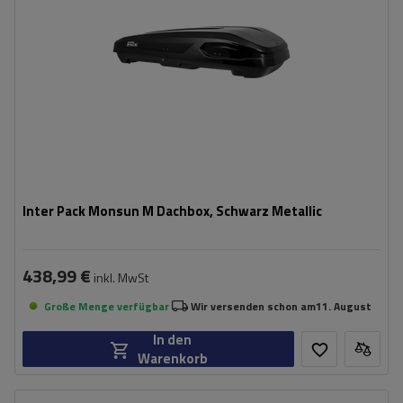
Farbe:
Schwarz metallic
geräumige Konstruktion
bequemes Montagesystem - Rapid Fit
Inter Pack Monsun M Dachbox, Schwarz Metallic
438,99 €
inkl. MwSt
Große Menge verfügbar
Wir versenden schon am
11. August
In den
Warenkorb