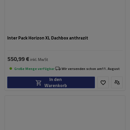
Inter Pack Horizon XL Dachbox anthrazit
550,99 €
inkl. MwSt
Große Menge verfügbar
Wir versenden schon am
11. August
In den
Warenkorb
Fassungsvermögen:
390 l
Länge:
195 cm
max. Zuladung:
75 kg
Öffnung:
Beidseitig