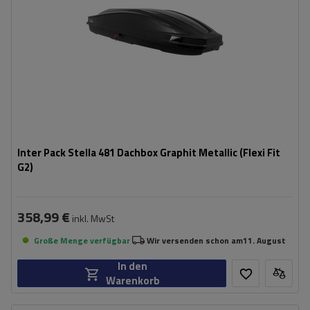
Farbe:
graphit metallic
bequemes Montagesystem – Flexi Fit G2
aerodynamischer Aufbau
Inter Pack Stella 481 Dachbox Graphit Metallic (Flexi Fit
G2)
358,99 €
inkl. MwSt
Große Menge verfügbar
Wir versenden schon am
11. August
In den
Warenkorb