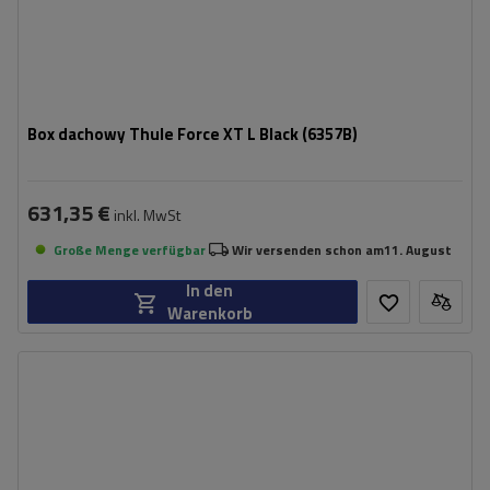
Box dachowy Thule Force XT L Black (6357B)
631,35 €
inkl. MwSt
Große Menge verfügbar
Wir versenden schon am
11. August
In den
Warenkorb
Fassungsvermögen:
500 l
Länge:
215 cm
max. Zuladung:
75 kg
Öffnung:
Beidseitig
Farbe:
Schwarz matt