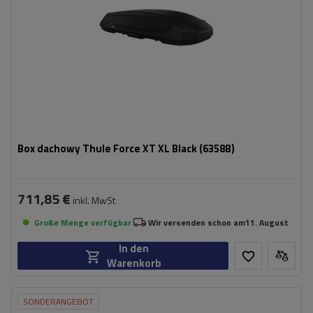
wygodny montaż - Power Click
system zamykania Slide Lock
Box dachowy Thule Force XT XL Black (6358B)
711,85 €
inkl. MwSt
Große Menge verfügbar
Wir versenden schon am
11. August
In den
Warenkorb
SONDERANGEBOT
Fassungsvermögen:
420 l