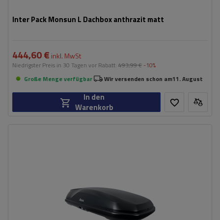
Inter Pack Monsun L Dachbox anthrazit matt
444,60 €
inkl. MwSt
Niedrigster Preis in 30 Tagen vor Rabatt:
493,99 €
-10%
Große Menge verfügbar
Wir versenden schon am
11. August
In den
Warenkorb
Fassungsvermögen:
540 l
Länge:
215 cm
max. Zuladung:
75 kg
Öffnung:
Beidseitig
Farbe:
anthrazit matt
Safe-Guard-Sicherheitssystem
aerodynamischer Aufbau