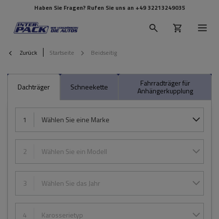
Haben Sie Fragen? Rufen Sie uns an
+49 32213249035
Zurück
Startseite
Beidseitig
Fahrradträger für
Dachträger
Schneekette
Anhängerkupplung
1
Wählen Sie eine Marke
2
Wählen Sie ein Modell
3
Wählen Sie das Jahr
4
Karosserietyp