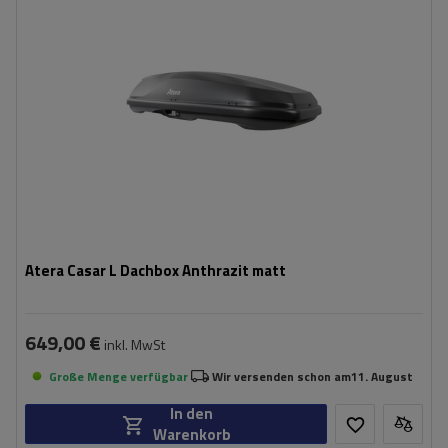
max. Zuladung:
75 kg
Öffnung:
Beidseitig
Farbe:
anthrazit matt
Safe-Guard-Sicherheitssystem
aerodynamischer Aufbau
Atera Casar L Dachbox Anthrazit matt
649,00 €
inkl. MwSt
Große Menge verfügbar
Wir versenden schon am
11. August
In den
Warenkorb