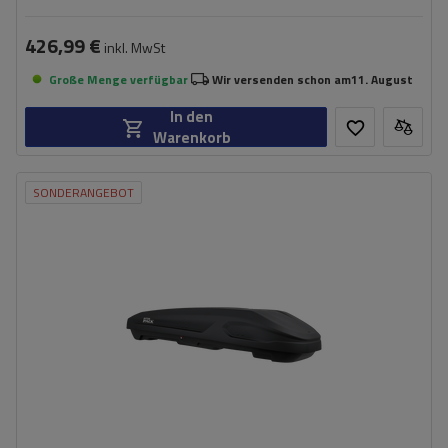
426,99 €
inkl. MwSt
Große Menge verfügbar
Wir versenden schon am
11. August
In den
Warenkorb
SONDERANGEBOT
Fassungsvermögen:
550 l
Länge:
206 cm
max. Zuladung:
75 kg
Öffnung:
Beidseitig
Farbe:
Schwarz matt
geräumige Konstruktion
bequemes Montagesystem - Rapid Fit