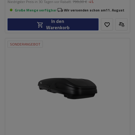
Niedrigster Preis in 30 Tagen vor Rabatt:
799,00 €
-4%
Große Menge verfügbar
Wir versenden schon am
11. August
In den
Warenkorb
SONDERANGEBOT
Fassungsvermögen:
470 l
Länge:
186 cm
max. Zuladung:
75 kg
Öffnung:
Beidseitig
Farbe:
Schwarz matt
hohe Tragfähigkeit
Smart-Lock-Sicherheitssystem