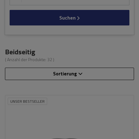
Suchen
Beidseitig
( Anzahl der Produkte:
32
)
Sortierung
UNSER BESTSELLER
Fassungsvermögen:
390 l
Länge:
193 cm
max. Zuladung:
75 kg
Öffnung:
Beidseitig
Farbe:
Schwarz kevlar