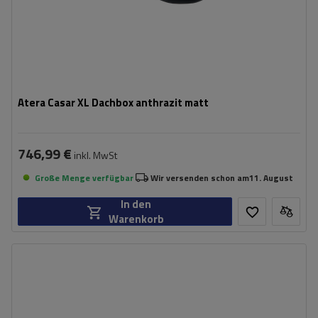
Atera Casar XL Dachbox anthrazit matt
746,99 €
inkl. MwSt
Große Menge verfügbar
Wir versenden schon am
11. August
In den
Warenkorb
Fassungsvermögen:
470 l
Länge:
186 cm
max. Zuladung:
75 kg
Öffnung:
Beidseitig