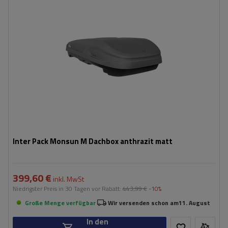
max. Zuladung:
75 kg
Öffnung:
Beidseitig
Farbe:
anthrazit matt
geräumige Konstruktion
bequemes Montagesystem - Rapid Fit
Inter Pack Monsun M Dachbox anthrazit matt
399,60 €
inkl. MwSt
Niedrigster Preis in 30 Tagen vor Rabatt:
443,99 €
-10%
Große Menge verfügbar
Wir versenden schon am
11. August
In den