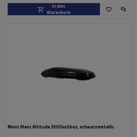
In den
Warenkorb
Fassungsvermögen:
337 l
Länge:
191 cm
max. Zuladung:
75 kg
Öffnung:
Beidseitig
Farbe:
Schwarz metallic
aerodynamischer Aufbau
profilowane dno
Mont Blanc Altitude 350 Dachbox, schwarzmetallic