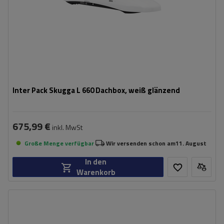
Inter Pack Skugga L 660 Dachbox, weiß glänzend
675,99 €
inkl. MwSt
Große Menge verfügbar
Wir versenden schon am
11. August
In den
Warenkorb
Fassungsvermögen:
420 l
Länge:
191 cm