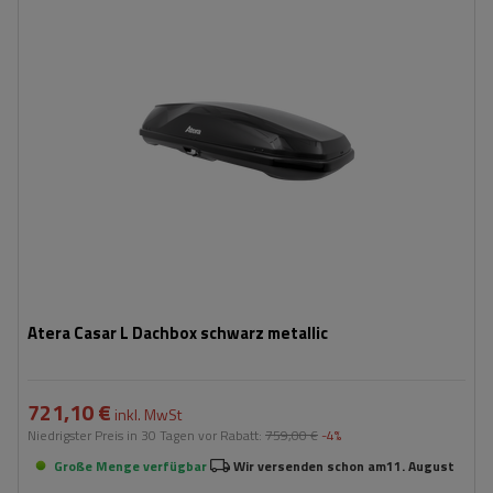
Länge:
191 cm
max. Zuladung:
75 kg
Öffnung:
Beidseitig
Farbe:
Schwarz metallic
Safe-Guard-Sicherheitssystem
aerodynamischer Aufbau
Atera Casar L Dachbox schwarz metallic
721,10 €
inkl. MwSt
Niedrigster Preis in 30 Tagen vor Rabatt:
759,00 €
-4%
Große Menge verfügbar
Wir versenden schon am
11. August