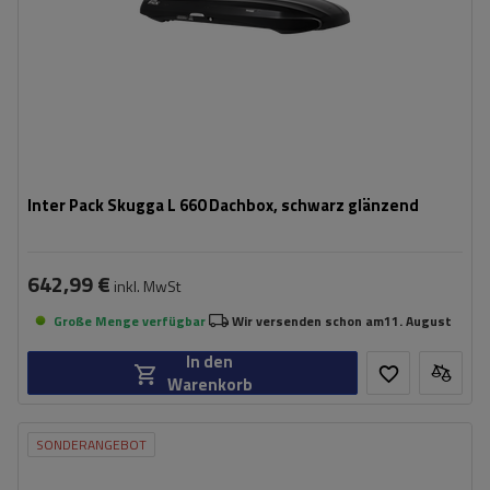
Inter Pack Skugga L 660 Dachbox, schwarz glänzend
642,99 €
inkl. MwSt
Große Menge verfügbar
Wir versenden schon am
11. August
In den
Warenkorb
SONDERANGEBOT
Fassungsvermögen:
470 l
Länge:
186 cm