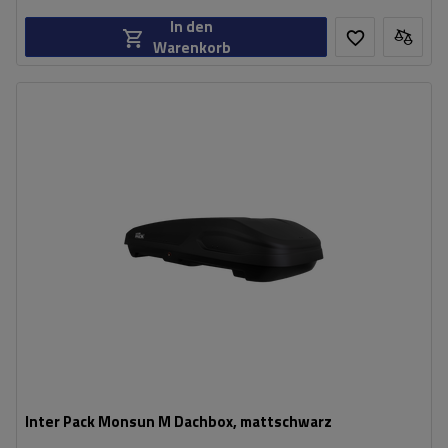
In den
Warenkorb
Fassungsvermögen:
470 l
Länge:
186 cm
max. Zuladung:
75 kg
Öffnung:
Beidseitig
Farbe:
Schwarz matt
geräumige Konstruktion
bequemes Montagesystem - Rapid Fit
Inter Pack Monsun M Dachbox, mattschwarz