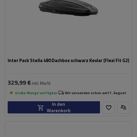
bequemes Montagesystem – Flexi Fit G2
aerodynamischer Aufbau
Inter Pack Stella 480 Dachbox schwarz Kevlar (Flexi Fit G2)
329,99 €
inkl. MwSt
Große Menge verfügbar
Wir versenden schon am
11. August
In den
Warenkorb
Fassungsvermögen:
390 l