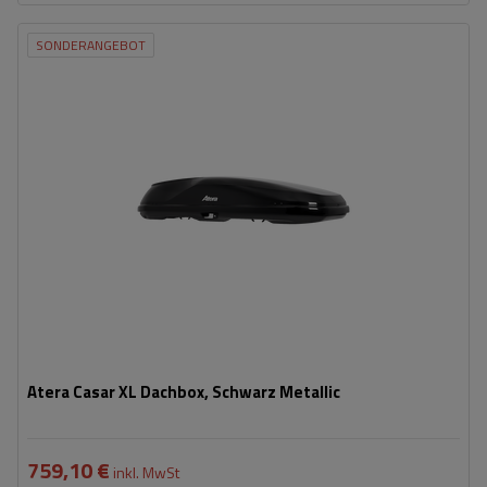
SONDERANGEBOT
Fassungsvermögen:
540 l
Länge:
215 cm
max. Zuladung:
75 kg
Öffnung:
Beidseitig
Farbe:
Schwarz metallic
Safe-Guard-Sicherheitssystem
aerodynamischer Aufbau
Atera Casar XL Dachbox, Schwarz Metallic
759,10 €
inkl. MwSt