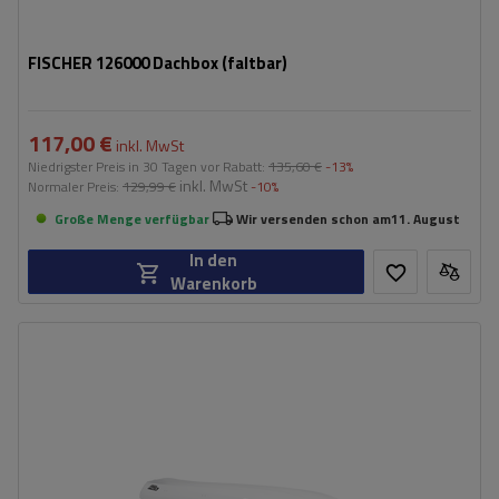
FISCHER 126000 Dachbox (faltbar)
117,00 €
inkl. MwSt
Niedrigster Preis in 30 Tagen vor Rabatt:
135,60 €
-13%
inkl. MwSt
Normaler Preis:
129,99 €
-10%
Große Menge verfügbar
Wir versenden schon am
11. August
In den
Warenkorb
Fassungsvermögen:
300 l
Länge:
203 cm
max. Zuladung:
75 kg
Öffnung:
Beidseitig
Farbe:
Weiß glänzend
niedrigste Box – ideal für niedrige Garagen
aerodynamischer Aufbau