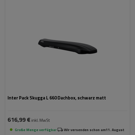
Fassungsvermögen:
300 l
Länge:
203 cm
max. Zuladung:
75 kg
Öffnung:
Beidseitig
Farbe:
Schwarz matt
niedrigste Box – ideal für niedrige Garagen
aerodynamischer Aufbau
Inter Pack Skugga L 660 Dachbox, schwarz matt
616,99 €
inkl. MwSt
Große Menge verfügbar
Wir versenden schon am
11. August