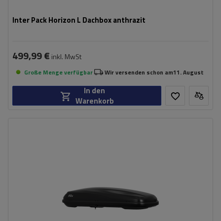
Inter Pack Horizon L Dachbox anthrazit
499,99 €
inkl. MwSt
Große Menge verfügbar
Wir versenden schon am
11. August
In den
Warenkorb
Fassungsvermögen:
550 l
Länge:
216 cm
max. Zuladung:
75 kg
Öffnung:
Beidseitig
Farbe:
anthrazit