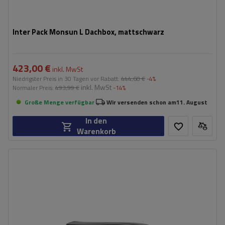
Inter Pack Monsun L Dachbox, mattschwarz
423,00 €
inkl. MwSt
Niedrigster Preis in 30 Tagen vor Rabatt:
444,60 €
-4%
inkl. MwSt
Normaler Preis:
493,99 €
-14%
Große Menge verfügbar
Wir versenden schon am
11. August
In den
Warenkorb
Fassungsvermögen:
300 l
Länge:
203 cm
max. Zuladung:
75 kg
Öffnung:
Beidseitig
Farbe:
Schwarz glänzend
niedrigste Box – ideal für niedrige Garagen
aerodynamischer Aufbau