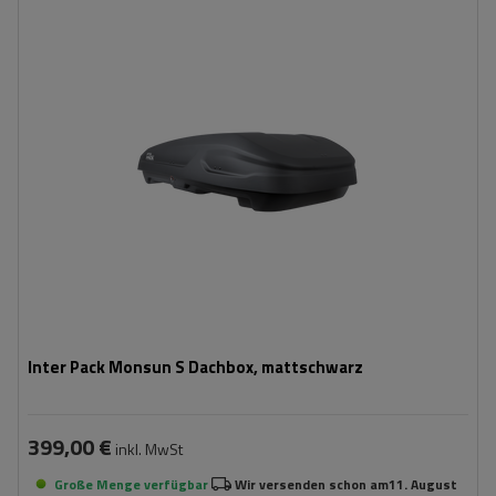
Fassungsvermögen:
400 l
Länge:
165 cm
max. Zuladung:
75 kg
Öffnung:
Beidseitig
Farbe:
Schwarz matt
geräumige Konstruktion
bequemes Montagesystem - Rapid Fit
Inter Pack Monsun S Dachbox, mattschwarz
399,00 €
inkl. MwSt
Große Menge verfügbar
Wir versenden schon am
11. August