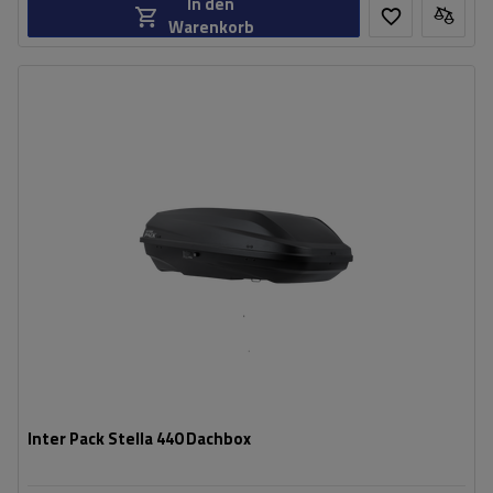
In den
Warenkorb
Fassungsvermögen:
360 l
Länge:
146 cm
max. Zuladung:
75 kg
Öffnung:
Beidseitig
Farbe:
Schwarz matt
kompakte Konstruktion
hohe Tragfähigkeit
Inter Pack Stella 440 Dachbox