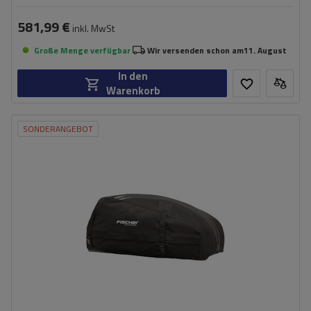
581,99 €
inkl. MwSt
Große Menge verfügbar
Wir versenden schon am
11. August
In den
Warenkorb
SONDERANGEBOT
Fassungsvermögen:
270 l
Länge:
100 cm
max. Zuladung:
50 kg
Öffnung:
Beidseitig
Farbe:
schwarz
klappbare Konstruktion, die weniger Platz einnimmt
werkzeuglose Montage