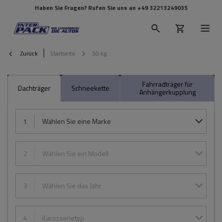
Haben Sie Fragen? Rufen Sie uns an
+49 32213249035
Zurück
Startseite
50 kg
Fahrradträger für
Dachträger
Schneekette
Anhängerkupplung
1
Wählen Sie eine Marke
2
Wählen Sie ein Modell
3
Wählen Sie das Jahr
4
Karosserietyp