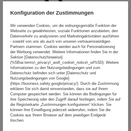
möglichkeit, die Plattform sogar mit Fahrrädern abzuklappen
Konfiguration der Zustimmungen
Wir verwenden Cookies, um die ordnungsgemäße Funktion der
Webseite zu gewährleisten, soziale Funktionen anzubieten, den
Datenverkehr zu analysieren und Marketingaktivitäten ausführen
- sowohl von uns als auch von unseren vertrauenswürdigen
Partnern stammen. Cookies werden auch für Personalisierung
der Werbung verwendet. Weitere Informationen finden Sie in der
Peruzzo Arezzo 4 - Fahrradträger für die
Sektion [Datenschutzhinweise]
(%5Biai:terms\_privacy\_and\_cookie\_notice\_url%5D). Weitere
Anhängerkupplung
Informationen zu den Nutzungsbedingungen und zum
Datenschutz befinden sich unter [Datenschutz und
Nutzungsbedingungen von Google]
89,99 €
(https://business.safety.google/privacy/). Durch die Zustimmung
inkl. MwSt
erklären Sie sich damit einverstanden, dass sie auf Ihrem
Niedrigster Preis in 30 Tagen vor Rabatt:
104,99 €
-14%
Computer gespeichert werden. Sie können die Bedingungen für
Große Menge verfügbar
Wir versenden schon am
11. August
ihre Speicherung oder den Zugriff darauf festlegen, indem Sie auf
die Registerkarte „Zustimmungen konfigurieren“ klicken. Sie
In den
können Ihre Einwilligung jederzeit widerrufen, indem Sie die
Cookies aus Ihrem Browser auf dem jeweiligen Endgerät
Warenkorb
löschen.