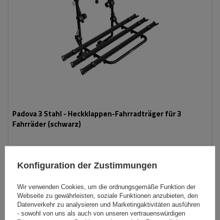
Padova 3 Stahl - Heckklappen-Fahrradträger für 3
Fahrräder (schwarz)
139,99 €
inkl. MwSt
Konfiguration der Zustimmungen
Niedrigster Preis in 30 Tagen vor Rabatt:
166,99 €
-16%
Große Menge verfügbar
Wir versenden schon am
11. August
Wir verwenden Cookies, um die ordnungsgemäße Funktion der
Webseite zu gewährleisten, soziale Funktionen anzubieten, den
In den
Datenverkehr zu analysieren und Marketingaktivitäten ausführen
Warenkorb
- sowohl von uns als auch von unseren vertrauenswürdigen