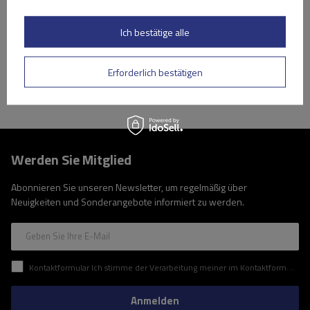
Niedrigster Preis in 30 Tagen vor Rabatt:
209,99 €
-16%
Große Menge verfügbar
Wir versenden schon am
11. August
Ich bestätige alle
In den
Warenkorb
Erforderlich bestätigen
Werden Sie Mitglied
Abonnieren Sie unseren Newsletter, um regelmäßig über
Neuigkeiten und Sonderangebote informiert zu werden.
Geben Sie Ihre E-Mail
Kontaktformular Ich stimme der Verarbeitung meiner im Kontaktformular enthaltenen personenbezogenen Daten gemäß der Verordnung (EU) des Europäischen Parlaments und des Rates zu.
Anmelden