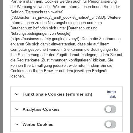
Partnern stammen. Cookies werden auch für Personalisierung
der Werbung verwendet. Weitere Informationen finden Sie in der
SONDERANGEBOT
Sektion [Datenschutzhinweise]
Fassungsvermögen: Fahrräder:
2
(%5Biai:terms\_privacy\_and\_cookie\_notice\_url%5D). Weitere
Maximales Fahrradgewicht:
22,5 kg
Informationen zu den Nutzungsbedingungen und zum
Datenschutz befinden sich unter [Datenschutz und
Nutzlast der Haltebügel:
45 kg
Nutzungsbedingungen von Google]
kompatibel mit Elektrofahrrädern
Aluminiumkonstruktion
(https://business.safety.google/privacy/). Durch die Zustimmung
erklären Sie sich damit einverstanden, dass sie auf Ihrem
Computer gespeichert werden. Sie können die Bedingungen für
ihre Speicherung oder den Zugriff darauf festlegen, indem Sie auf
die Registerkarte „Zustimmungen konfigurieren“ klicken. Sie
können Ihre Einwilligung jederzeit widerrufen, indem Sie die
Cookies aus Ihrem Browser auf dem jeweiligen Endgerät
löschen.
Immer
Funktionale Cookies (erforderlich)
aktiv
Peruzzo Firenze 2 E-Bike – Heckklappen-Fahrradträger
Analytics-Cookies
Werbe-Cookies
174,99 €
inkl. MwSt