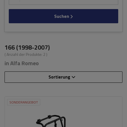
Suchen
166 (1998-2007)
( Anzahl der Produkte:
2
)
in Alfa Romeo
Sortierung
SONDERANGEBOT
Fassungsvermögen: Fahrräder:
3
Nutzlast der Haltebügel:
45 kg
universelles Montagesystem
kompatibel mit allen Karosseriearten