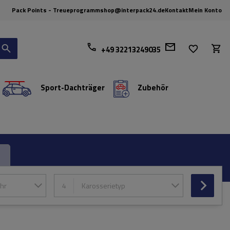
Pack Points - Treueprogramm
shop@interpack24.de
Kontakt
Mein Konto
+49 32213249035
Sport-Dachträger
Zubehör
hr
4
Karosserietyp