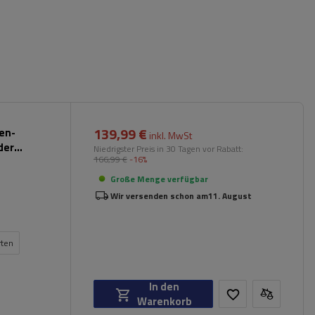
139,99 €
pen-
inkl. MwSt
der
Niedrigster Preis in 30 Tagen vor Rabatt:
166,99 €
-16%
Große Menge verfügbar
Wir versenden schon am
11. August
rten
In den
Warenkorb