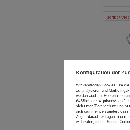
SONDERANGE
Konfiguration der Z
Wir verwenden Cookies, um die 
zu analysieren und Marketingak
werden auch für Personalisierun
(%5Biai:terms\_privacy\_and\_
sich unter [Datenschutz und Nu
sich damit einverstanden, dass
AUSVERKAUFT
Zugriff darauf festlegen, indem 
widerrufen, indem Sie die Cook