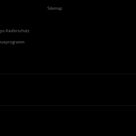
Sitemap
ops Käuferschutz
reueprogramm