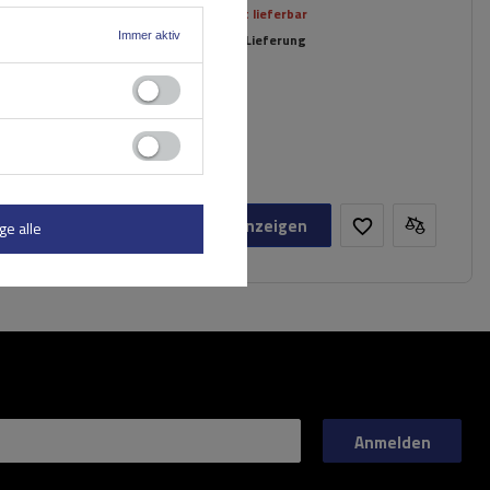
Aktuell nicht lieferbar
Immer aktiv
Individuelle Lieferung
ja
bzuklappen
 erleichtert
Produkt anzeigen
ge alle
Anmelden