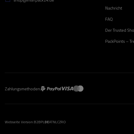
Nachricht
FAQ
Der Trusted Sh
PackPoints – T
Zahlungsmethoden:
Webseite Version:
B2B
PL
DE
AT
NL
CZ
RO