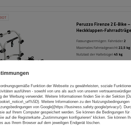
BOT
Peruzzo Firenze 2 E-Bike –
Heckklappen-Fahrradträg
Fassungsvermögen: Fahrräder:
2
Maximales Fahrradgewicht:
22,5 kg
Nutzlast der Haltebügel:
45 kg
kompatibel mit Elektrofahrräder
ustimmungen
Aluminiumkonstruktion
ordnungsgemäße Funktion der Webseite zu gewährleisten, soziale Funktione
tivitäten ausführen - sowohl von uns als auch von unseren vertrauenswürdig
g der Werbung verwendet. Weitere Informationen finden Sie in der Sektion [
cookie\_notice\_url%5D). Weitere Informationen zu den Nutzungsbedingungen
tzungsbedingungen von Google](https://business.safety.google/privacy/). Dur
 sie auf Ihrem Computer gespeichert werden. Sie können die Bedingungen für 
Sie auf die Registerkarte „Zustimmungen konfigurieren“ klicken. Sie können Ihr
ies aus Ihrem Browser auf dem jeweiligen Endgerät löschen.
Arezzo 3 - Fahrradträger für die
Anhängerkupplung