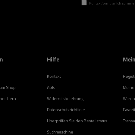
Kontaktformular Ich stimme der Verarbeitung mei
on
Hilfe
Mein
Kontakt
Regist
zum Shop
AGB
Meine
speichern
Widerrufsbelehrung
Waren
Datenschutzrichtlinie
Favori
Überprüfen Sie den Bestellstatus
Transa
Suchmaschine