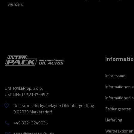
werden.
Informati
Impressum
Informationen 
UNITRAILER Sp. z o.o.
USt-IdNr: PL5213739921
Informationen 
Deutsches Rückgabelager: Oldenburger Ring
Zahlungsarten
3 02829 Markersdorf
Lieferung
+49 32213249035
Werbeaktionen
shop@interpack24.de