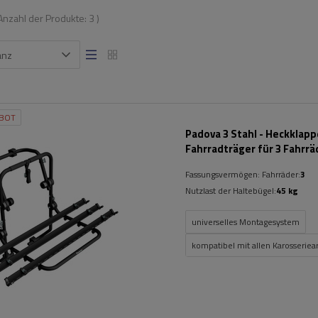
 Anzahl der Produkte:
3
)
anz
BOT
Padova 3 Stahl - Heckklap
Fahrradträger für 3 Fahrrä
(schwarz)
Fassungsvermögen: Fahrräder:
3
Nutzlast der Haltebügel:
45 kg
universelles Montagesystem
kompatibel mit allen Karosseriea