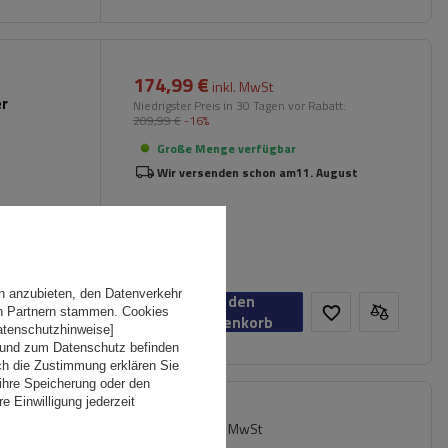
174,99 €
inkl. MwSt
er
Niedrigster Preis in 30 Tagen vor Rabatt:
209,99 €
-16%
Große Menge verfügbar
Wir versenden schon am
11. August
n
n anzubieten, den Datenverkehr
In den
en Partnern stammen. Cookies
Warenkorb
Datenschutzhinweise]
 und zum Datenschutz befinden
ch die Zustimmung erklären Sie
ihre Speicherung oder den
e Einwilligung jederzeit
89,99 €
inkl. MwSt