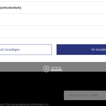
(erforderlich)
Fassungsvermögen: Fahrräder:
3
Maximales Fahrradgewicht:
15 kg
Nutzlast der Haltebügel:
45 kg
Möglichkeit zum Neigen mit montierten Fahrrädern:
möglichkeit, die Plattform sogar mit Fahrrädern a
teilweise klappbare Konstruktion, die die Lagerung
lich bestätigen
Ich bestäti
Geben Sie Ihre E-Mail
 und Sonderangebote informiert zu