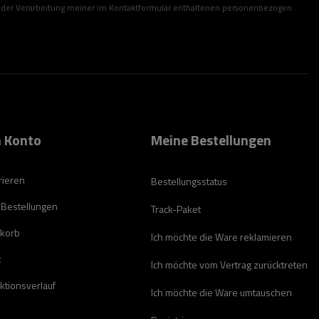
ner im Kontaktformular enthaltenen personenbezogenen Daten gemäß der Verordnung (EU) des Europäischen Parlaments und des Rates zu.
 Konto
Meine Bestellungen
rieren
Bestellungsstatus
 Bestellungen
Track-Paket
korb
Ich möchte die Ware reklamieren
t
Ich möchte vom Vertrag zurücktreten
ktionsverlauf
Ich möchte die Ware umtauschen