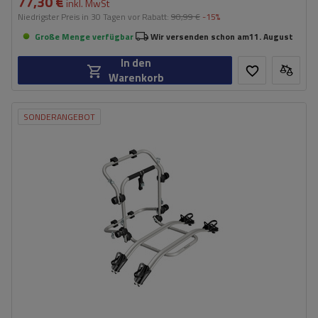
77,30 €
inkl. MwSt
Niedrigster Preis in 30 Tagen vor Rabatt:
90,99 €
-15%
Große Menge verfügbar
Wir versenden schon am
11. August
In den
Warenkorb
SONDERANGEBOT
Fassungsvermögen: Fahrräder:
2
Maximales Fahrradgewicht:
22,5 kg
Nutzlast der Haltebügel:
45 kg
kompatibel mit Elektrofahrrädern
Aluminiumkonstruktion