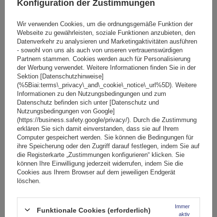
Konfiguration der Zustimmungen
Wir verwenden Cookies, um die ordnungsgemäße Funktion der
Webseite zu gewährleisten, soziale Funktionen anzubieten, den
Datenverkehr zu analysieren und Marketingaktivitäten ausführen
- sowohl von uns als auch von unseren vertrauenswürdigen
Partnern stammen. Cookies werden auch für Personalisierung
der Werbung verwendet. Weitere Informationen finden Sie in der
Sektion [Datenschutzhinweise]
(%5Biai:terms\_privacy\_and\_cookie\_notice\_url%5D). Weitere
Informationen zu den Nutzungsbedingungen und zum
Datenschutz befinden sich unter [Datenschutz und
Mont Blanc AMC 5105-A43 Aluminium-Dachgepäckträger
Nutzungsbedingungen von Google]
(https://business.safety.google/privacy/). Durch die Zustimmung
erklären Sie sich damit einverstanden, dass sie auf Ihrem
Computer gespeichert werden. Sie können die Bedingungen für
174,89 €
ihre Speicherung oder den Zugriff darauf festlegen, indem Sie auf
inkl. MwSt
die Registerkarte „Zustimmungen konfigurieren“ klicken. Sie
Große Menge verfügbar
Wir versenden schon am
11. August
können Ihre Einwilligung jederzeit widerrufen, indem Sie die
Cookies aus Ihrem Browser auf dem jeweiligen Endgerät
In den
löschen.
Warenkorb
Immer
Funktionale Cookies (erforderlich)
aktiv