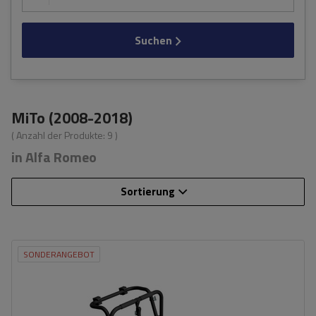
Suchen
MiTo (2008-2018)
( Anzahl der Produkte:
9
)
in Alfa Romeo
Sortierung
SONDERANGEBOT
Fassungsvermögen: Fahrräder:
3
Nutzlast der Haltebügel:
45 kg
universelles Montagesystem
kompatibel mit allen Karosseriearten