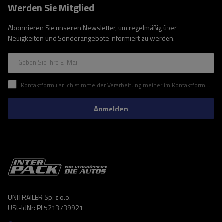
Werden Sie Mitglied
Abonnieren Sie unseren Newsletter, um regelmäßig über
Neuigkeiten und Sonderangebote informiert zu werden.
Geben Sie Ihre E-Mail
Kontaktformular Ich stimme der Verarbeitung meiner im Kontaktformular enthaltenen personenbezogenen Daten gemäß der Verordnung (EU) des Europäischen Parlaments und des Rates zu.
Anmelden
UNITRAILER Sp. z o.o.
USt-IdNr: PL5213739921