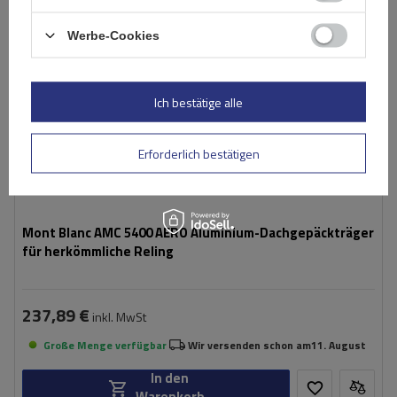
Werbe-Cookies
Ich bestätige alle
Erforderlich bestätigen
Mont Blanc AMC 5400 AERO Aluminium-Dachgepäckträger
für herkömmliche Reling
237,89 €
inkl. MwSt
Große Menge verfügbar
Wir versenden schon am
11. August
In den
Warenkorb