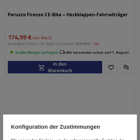
Peruzzo Firenze 2 E-Bike – Heckklappen-Fahrradträger
174,99 €
inkl. MwSt
Niedrigster Preis in 30 Tagen vor Rabatt:
209,99 €
-16%
Große Menge verfügbar
Wir versenden schon am
11. August
In den
Warenkorb
Konfiguration der Zustimmungen