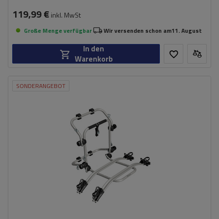
119,99 €
inkl. MwSt
Große Menge verfügbar
Wir versenden schon am
11. August
In den
Warenkorb
SONDERANGEBOT
Fassungsvermögen: Fahrräder:
2
Maximales Fahrradgewicht:
22,5 kg
Nutzlast der Haltebügel:
45 kg
kompatibel mit Elektrofahrrädern
Aluminiumkonstruktion