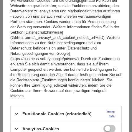
Wir verwenden Cookies, um die ordnungsgemäße Funktion der
Webseite zu gewährleisten, soziale Funktionen anzubieten, den
Datenverkehr zu analysieren und Marketingaktivitäten ausführen
- sowohl von uns als auch von unseren vertrauenswürdigen
Partnern stammen. Cookies werden auch für Personalisierung
der Werbung verwendet. Weitere Informationen finden Sie in der
Sektion [Datenschutzhinweise]
(%5Biai:terms\_privacy\_and\_cookie\_notice\_url%5D). Weitere
Informationen zu den Nutzungsbedingungen und zum
G3 Airflow 60.230 Dachträger für traditionelle und
Datenschutz befinden sich unter [Datenschutz und
integrierte Aluminiumschienen
Nutzungsbedingungen von Google]
(https://business.safety.google/privacy/). Durch die Zustimmung
erklären Sie sich damit einverstanden, dass sie auf Ihrem
Computer gespeichert werden. Sie können die Bedingungen für
154,99 €
inkl. MwSt
ihre Speicherung oder den Zugriff darauf festlegen, indem Sie auf
die Registerkarte „Zustimmungen konfigurieren“ klicken. Sie
Große Menge verfügbar
Wir versenden schon am
11. August
können Ihre Einwilligung jederzeit widerrufen, indem Sie die
Cookies aus Ihrem Browser auf dem jeweiligen Endgerät
In den
löschen.
Warenkorb
Immer
Funktionale Cookies (erforderlich)
aktiv
Analytics-Cookies