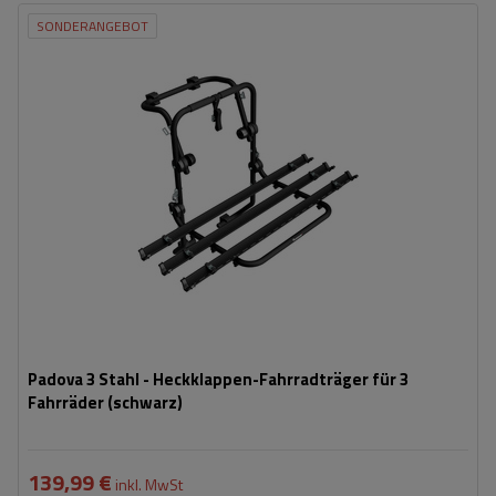
SONDERANGEBOT
Fassungsvermögen: Fahrräder:
3
Nutzlast der Haltebügel:
45 kg
universelles Montagesystem
kompatibel mit allen Karosseriearten
Padova 3 Stahl - Heckklappen-Fahrradträger für 3
Fahrräder (schwarz)
139,99 €
inkl. MwSt