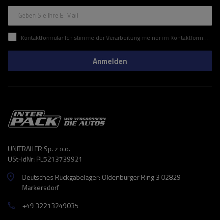
Geben Sie Ihre E-Mail
Kontaktformular Ich stimme der Verarbeitung meiner im Kontaktformular enthaltenen personenbezogenen Daten gemäß der Verordnung (EU) des Europäischen Parlaments und des Rates zu.
Anmelden
UNITRAILER Sp. z o.o.
USt-IdNr: PL5213739921
Deutsches Rückgabelager: Oldenburger Ring 3 02829
Markersdorf
+49 32213249035