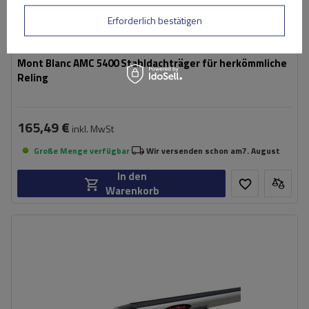
Erforderlich bestätigen
Mont Blanc AMC 5400 Stahldachträger für herkömmliche
Reling
165,49 €
inkl. MwSt
Große Menge verfügbar
Wir versenden schon am
7. August
In den
Warenkorb