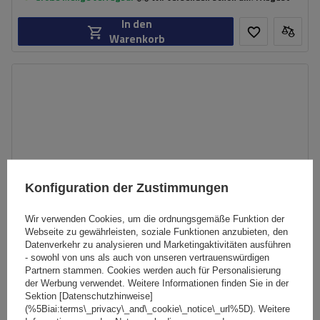
In den
Warenkorb
Konfiguration der Zustimmungen
Wir verwenden Cookies, um die ordnungsgemäße Funktion der
Webseite zu gewährleisten, soziale Funktionen anzubieten, den
Datenverkehr zu analysieren und Marketingaktivitäten ausführen
- sowohl von uns als auch von unseren vertrauenswürdigen
Partnern stammen. Cookies werden auch für Personalisierung
der Werbung verwendet. Weitere Informationen finden Sie in der
Sektion [Datenschutzhinweise]
Mont Blanc AMC 5400 AERO Aluminium-Dachgepäckträger
(%5Biai:terms\_privacy\_and\_cookie\_notice\_url%5D). Weitere