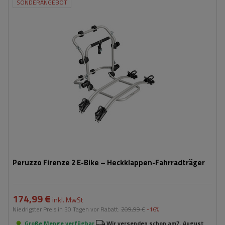
SONDERANGEBOT
Fassungsvermögen: Fahrräder:
2
Maximales Fahrradgewicht:
22,5 kg
Nutzlast der Haltebügel:
45 kg
kompatibel mit Elektrofahrrädern
Aluminiumkonstruktion
Peruzzo Firenze 2 E-Bike – Heckklappen-Fahrradträger
174,99 €
inkl. MwSt
Niedrigster Preis in 30 Tagen vor Rabatt:
209,99 €
-16%
Große Menge verfügbar
Wir versenden schon am
7. August