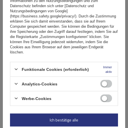
für herkömmliche Reling
Informationen zu den Nutzungsbedingungen und zum
Datenschutz befinden sich unter [Datenschutz und
Nutzungsbedingungen von Google]
(https://business.safety.google/privacy/). Durch die Zustimmung
237,89 €
inkl. MwSt
erklären Sie sich damit einverstanden, dass sie auf Ihrem
Computer gespeichert werden. Sie können die Bedingungen für
Große Menge verfügbar
Wir versenden schon am
7. August
ihre Speicherung oder den Zugriff darauf festlegen, indem Sie auf
die Registerkarte „Zustimmungen konfigurieren“ klicken. Sie
In den
können Ihre Einwilligung jederzeit widerrufen, indem Sie die
Warenkorb
Cookies aus Ihrem Browser auf dem jeweiligen Endgerät
löschen.
Immer
Funktionale Cookies (erforderlich)
aktiv
Analytics-Cookies
Werbe-Cookies
Ich bestätige alle