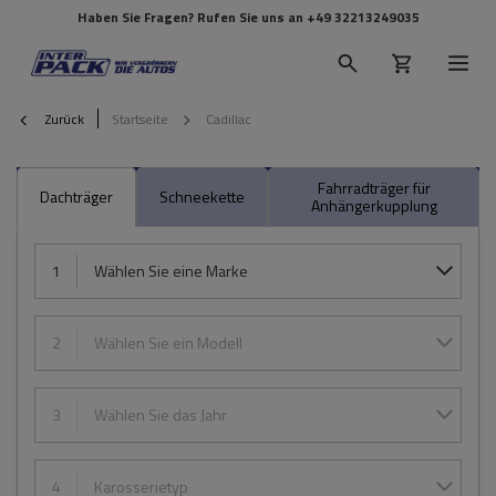
Haben Sie Fragen? Rufen Sie uns an
+49 32213249035
Zurück
Startseite
Cadillac
Fahrradträger für
Dachträger
Schneekette
Anhängerkupplung
1
Wählen Sie eine Marke
2
Wählen Sie ein Modell
3
Wählen Sie das Jahr
4
Karosserietyp