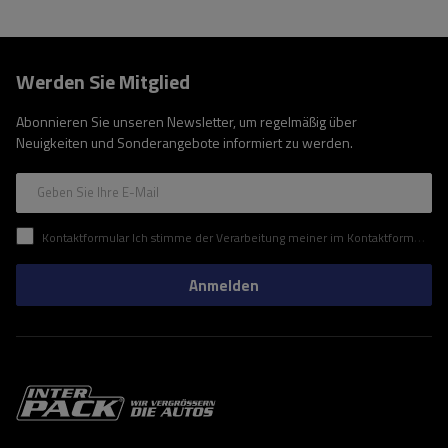
Werden Sie Mitglied
Abonnieren Sie unseren Newsletter, um regelmäßig über
Neuigkeiten und Sonderangebote informiert zu werden.
Geben Sie Ihre E-Mail
Kontaktformular Ich stimme der Verarbeitung meiner im Kontaktformular enthaltenen personenbezogenen Daten gemäß der Verordnung (EU) des Europäischen Parlaments und des Rates zu.
Anmelden