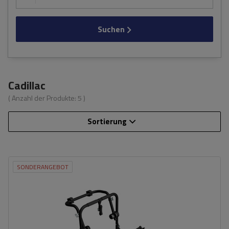
Suchen
Cadillac
( Anzahl der Produkte:
5
)
Sortierung
SONDERANGEBOT
Fassungsvermögen: Fahrräder:
3
Nutzlast der Haltebügel:
45 kg
universelles Montagesystem
kompatibel mit allen Karosseriearten