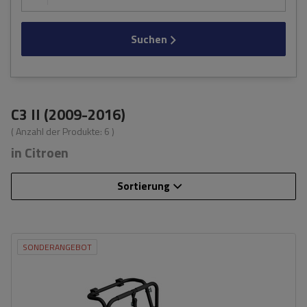
Suchen
C3 II (2009-2016)
( Anzahl der Produkte:
6
)
in Citroen
Sortierung
SONDERANGEBOT
Fassungsvermögen: Fahrräder:
3
Nutzlast der Haltebügel:
45 kg
universelles Montagesystem
kompatibel mit allen Karosseriearten