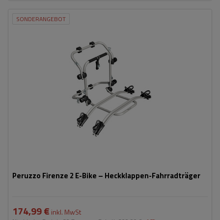
SONDERANGEBOT
Fassungsvermögen: Fahrräder:
2
Maximales Fahrradgewicht:
22,5 kg
Nutzlast der Haltebügel:
45 kg
kompatibel mit Elektrofahrrädern
Aluminiumkonstruktion
Peruzzo Firenze 2 E-Bike – Heckklappen-Fahrradträger
174,99 €
inkl. MwSt