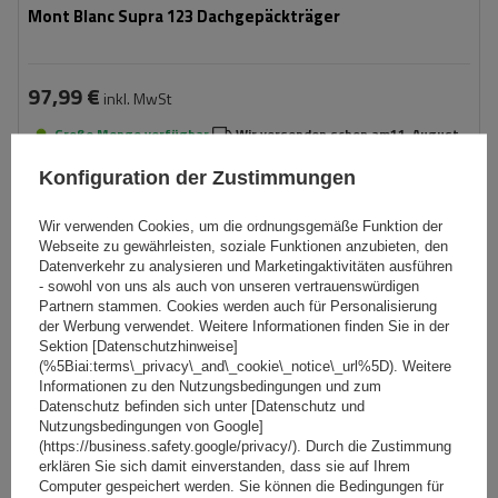
Mont Blanc Supra 123 Dachgepäckträger
97,99 €
inkl. MwSt
Große Menge verfügbar
Wir versenden schon am
11. August
In den
Konfiguration der Zustimmungen
Warenkorb
Wir verwenden Cookies, um die ordnungsgemäße Funktion der
Webseite zu gewährleisten, soziale Funktionen anzubieten, den
SCHNÄPPCHEN
Datenverkehr zu analysieren und Marketingaktivitäten ausführen
- sowohl von uns als auch von unseren vertrauenswürdigen
Partnern stammen. Cookies werden auch für Personalisierung
der Werbung verwendet. Weitere Informationen finden Sie in der
Sektion [Datenschutzhinweise]
(%5Biai:terms\_privacy\_and\_cookie\_notice\_url%5D). Weitere
Informationen zu den Nutzungsbedingungen und zum
Datenschutz befinden sich unter [Datenschutz und
Nutzungsbedingungen von Google]
(https://business.safety.google/privacy/). Durch die Zustimmung
erklären Sie sich damit einverstanden, dass sie auf Ihrem
Computer gespeichert werden. Sie können die Bedingungen für