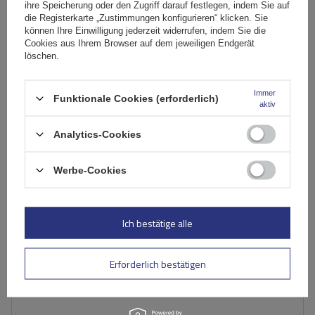
ihre Speicherung oder den Zugriff darauf festlegen, indem Sie auf
die Registerkarte „Zustimmungen konfigurieren“ klicken. Sie
können Ihre Einwilligung jederzeit widerrufen, indem Sie die
Cookies aus Ihrem Browser auf dem jeweiligen Endgerät
löschen.
Mont Blanc AMC 5108 Stahldachträger Peugeot, Citroen
Immer
Funktionale Cookies (erforderlich)
aktiv
129,79 €
inkl. MwSt
Analytics-Cookies
Niedrigster Preis in 30 Tagen vor Rabatt:
123,30 €
+5%
inkl. MwSt
Normaler Preis:
369,00 €
-65%
Werbe-Cookies
Geringe Menge vorhanden
Wir versenden schon am
11. August
In den
Ich bestätige alle
Warenkorb
Erforderlich bestätigen
SCHNÄPPCHEN