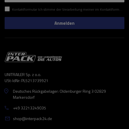
Kontaktformular Ich stimme der Verarbeitung meiner im Kontaktformular enthaltenen personenbezogenen Daten gemäß der Verordnung (EU) des Europäischen Parlaments und des Rates zu.
Anmelden
UNITRAILER Sp. z o.o.
USt-IdNr: PL5213739921
Deutsches Rückgabelager: Oldenburger Ring 3 02829
Markersdorf
+49 32213249035
shop@interpack24.de