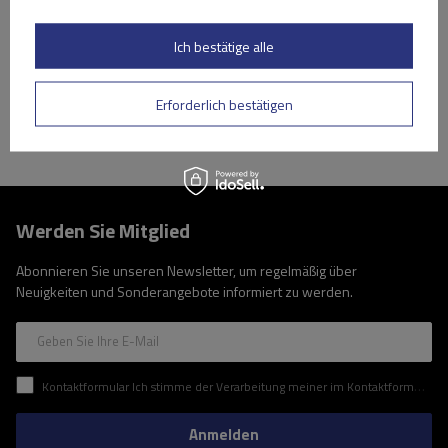
Niedrigster Preis in 30 Tagen vor Rabatt:
209,99 €
-16%
Große Menge verfügbar
Wir versenden schon am
10. August
Ich bestätige alle
In den
Warenkorb
Erforderlich bestätigen
Werden Sie Mitglied
Abonnieren Sie unseren Newsletter, um regelmäßig über
Neuigkeiten und Sonderangebote informiert zu werden.
Geben Sie Ihre E-Mail
Kontaktformular Ich stimme der Verarbeitung meiner im Kontaktformular enthaltenen personenbezogenen Daten gemäß der Verordnung (EU) des Europäischen Parlaments und des Rates zu.
Anmelden