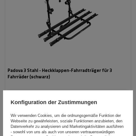
Padova 3 Stahl - Heckklappen-Fahrradträger für 3
Fahrräder (schwarz)
139,99 €
inkl. MwSt
Konfiguration der Zustimmungen
Niedrigster Preis in 30 Tagen vor Rabatt:
166,99 €
-16%
Große Menge verfügbar
Wir versenden schon am
10. August
Wir verwenden Cookies, um die ordnungsgemäße Funktion der
Webseite zu gewährleisten, soziale Funktionen anzubieten, den
In den
Datenverkehr zu analysieren und Marketingaktivitäten ausführen
Warenkorb
- sowohl von uns als auch von unseren vertrauenswürdigen