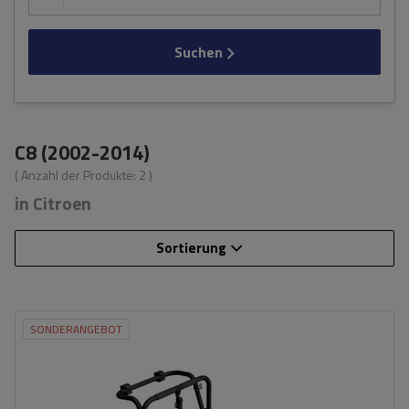
Suchen
C8 (2002-2014)
( Anzahl der Produkte:
2
)
in Citroen
Sortierung
SONDERANGEBOT
Fassungsvermögen: Fahrräder:
3
Nutzlast der Haltebügel:
45 kg
universelles Montagesystem
kompatibel mit allen Karosseriearten