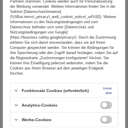
Partnern stammen. Cookies werden auch für Personalisierung
der Werbung verwendet. Weitere Informationen finden Sie in der
SONDERANGEBOT
Sektion [Datenschutzhinweise]
Fassungsvermögen: Fahrräder:
2
(%5Biai:terms\_privacy\_and\_cookie\_notice\_url%5D). Weitere
Maximales Fahrradgewicht:
22,5 kg
Informationen zu den Nutzungsbedingungen und zum
Datenschutz befinden sich unter [Datenschutz und
Nutzlast der Haltebügel:
45 kg
Nutzungsbedingungen von Google]
kompatibel mit Elektrofahrrädern
Aluminiumkonstruktion
(https://business.safety.google/privacy/). Durch die Zustimmung
erklären Sie sich damit einverstanden, dass sie auf Ihrem
Computer gespeichert werden. Sie können die Bedingungen für
ihre Speicherung oder den Zugriff darauf festlegen, indem Sie auf
die Registerkarte „Zustimmungen konfigurieren“ klicken. Sie
können Ihre Einwilligung jederzeit widerrufen, indem Sie die
Cookies aus Ihrem Browser auf dem jeweiligen Endgerät
löschen.
Immer
Funktionale Cookies (erforderlich)
aktiv
Peruzzo Firenze 2 E-Bike – Heckklappen-Fahrradträger
Analytics-Cookies
Werbe-Cookies
174,99 €
inkl. MwSt