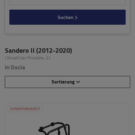
Suchen
Sandero II (2012-2020)
( Anzahl der Produkte:
2
)
in Dacia
Sortierung
SONDERANGEBOT
Fassungsvermögen: Fahrräder:
3
Nutzlast der Haltebügel:
45 kg
universelles Montagesystem
kompatibel mit allen Karosseriearten