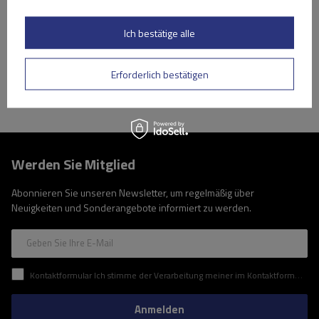
Niedrigster Preis in 30 Tagen vor Rabatt:
209,99 €
-16%
Große Menge verfügbar
Wir versenden schon am
11. August
Ich bestätige alle
In den
Warenkorb
Erforderlich bestätigen
Werden Sie Mitglied
Abonnieren Sie unseren Newsletter, um regelmäßig über
Neuigkeiten und Sonderangebote informiert zu werden.
Geben Sie Ihre E-Mail
Kontaktformular Ich stimme der Verarbeitung meiner im Kontaktformular enthaltenen personenbezogenen Daten gemäß der Verordnung (EU) des Europäischen Parlaments und des Rates zu.
Anmelden