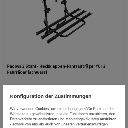
Padova 3 Stahl - Heckklappen-Fahrradträger für 3
Fahrräder (schwarz)
139,99 €
inkl. MwSt
Konfiguration der Zustimmungen
Niedrigster Preis in 30 Tagen vor Rabatt:
166,99 €
-16%
Große Menge verfügbar
Wir versenden schon am
11. August
Wir verwenden Cookies, um die ordnungsgemäße Funktion der
Webseite zu gewährleisten, soziale Funktionen anzubieten, den
In den
Datenverkehr zu analysieren und Marketingaktivitäten ausführen
Warenkorb
- sowohl von uns als auch von unseren vertrauenswürdigen