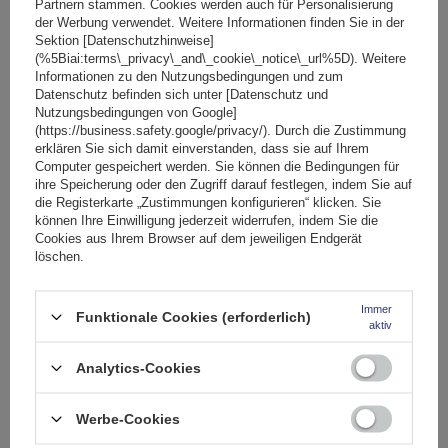
Partnern stammen. Cookies werden auch für Personalisierung
der Werbung verwendet. Weitere Informationen finden Sie in der
SONDERANGEBOT
Sektion [Datenschutzhinweise]
Fassungsvermögen: Fahrräder:
2
(%5Biai:terms\_privacy\_and\_cookie\_notice\_url%5D). Weitere
Maximales Fahrradgewicht:
22,5 kg
Informationen zu den Nutzungsbedingungen und zum
Datenschutz befinden sich unter [Datenschutz und
Nutzlast der Haltebügel:
45 kg
Nutzungsbedingungen von Google]
kompatibel mit Elektrofahrrädern
Aluminiumkonstruktion
(https://business.safety.google/privacy/). Durch die Zustimmung
erklären Sie sich damit einverstanden, dass sie auf Ihrem
Computer gespeichert werden. Sie können die Bedingungen für
ihre Speicherung oder den Zugriff darauf festlegen, indem Sie auf
die Registerkarte „Zustimmungen konfigurieren“ klicken. Sie
können Ihre Einwilligung jederzeit widerrufen, indem Sie die
Cookies aus Ihrem Browser auf dem jeweiligen Endgerät
löschen.
Immer
Funktionale Cookies (erforderlich)
aktiv
Peruzzo Firenze 2 E-Bike – Heckklappen-Fahrradträger
Analytics-Cookies
Werbe-Cookies
174,99 €
inkl. MwSt