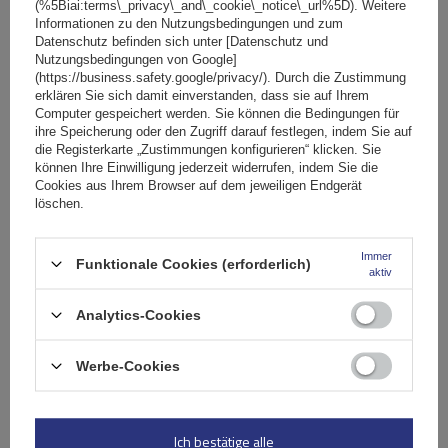
SCHNÄPPCHEN
(%5Biai:terms\_privacy\_and\_cookie\_notice\_url%5D). Weitere
Informationen zu den Nutzungsbedingungen und zum
Datenschutz befinden sich unter [Datenschutz und
Nutzungsbedingungen von Google]
(https://business.safety.google/privacy/). Durch die Zustimmung
erklären Sie sich damit einverstanden, dass sie auf Ihrem
Computer gespeichert werden. Sie können die Bedingungen für
ihre Speicherung oder den Zugriff darauf festlegen, indem Sie auf
die Registerkarte „Zustimmungen konfigurieren“ klicken. Sie
können Ihre Einwilligung jederzeit widerrufen, indem Sie die
Cookies aus Ihrem Browser auf dem jeweiligen Endgerät
löschen.
Immer
Funktionale Cookies (erforderlich)
aktiv
Analytics-Cookies
Mont Blanc AMC 5114-A46 Aluminium-Dachgepäckträger
Werbe-Cookies
173,99 €
inkl. MwSt
Niedrigster Preis in 30 Tagen vor Rabatt:
165,29 €
+5%
inkl. MwSt
Normaler Preis:
2 949,00 €
-94%
Ich bestätige alle