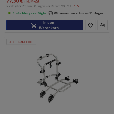
77,30 €
inkl. MwSt
Niedrigster Preis in 30 Tagen vor Rabatt:
90,99 €
-15%
Große Menge verfügbar
Wir versenden schon am
11. August
In den
Warenkorb
SONDERANGEBOT
Fassungsvermögen: Fahrräder:
2
Maximales Fahrradgewicht:
22,5 kg
Nutzlast der Haltebügel:
45 kg
kompatibel mit Elektrofahrrädern
Aluminiumkonstruktion