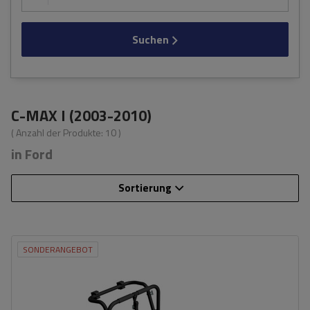
Suchen
C-MAX I (2003-2010)
( Anzahl der Produkte:
10
)
in Ford
Sortierung
SONDERANGEBOT
Fassungsvermögen: Fahrräder:
3
Nutzlast der Haltebügel:
45 kg
universelles Montagesystem
kompatibel mit allen Karosseriearten