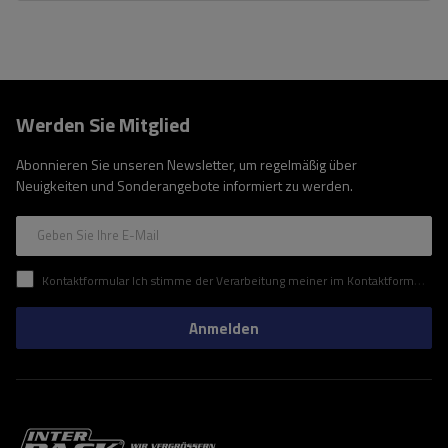
Werden Sie Mitglied
Abonnieren Sie unseren Newsletter, um regelmäßig über
Neuigkeiten und Sonderangebote informiert zu werden.
Geben Sie Ihre E-Mail
Kontaktformular Ich stimme der Verarbeitung meiner im Kontaktformular enthaltenen personenbezogenen Daten gemäß der Verordnung (EU) des Europäischen Parlaments und des Rates zu.
Anmelden