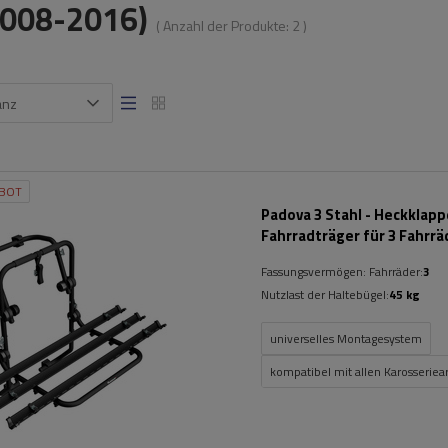
(2008-2016)
( Anzahl der Produkte:
2
)
anz
BOT
Padova 3 Stahl - Heckklap
Fahrradträger für 3 Fahrrä
(schwarz)
Fassungsvermögen: Fahrräder:
3
Nutzlast der Haltebügel:
45 kg
universelles Montagesystem
kompatibel mit allen Karosseriea