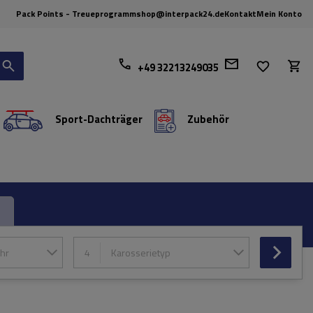
Pack Points - Treueprogramm
shop@interpack24.de
Kontakt
Mein Konto
+49 32213249035
Sport-Dachträger
Zubehör
hr
4
Karosserietyp