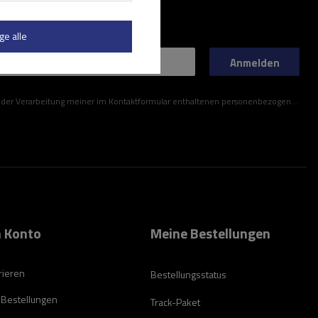
ge alle
Anmelden
ner im Kontaktformular enthaltenen personenbezogenen Daten gemäß der Verordnung (EU) des Europäischen Parlaments und des Rates zu.
 Konto
Meine Bestellungen
rieren
Bestellungsstatus
 Bestellungen
Track-Paket