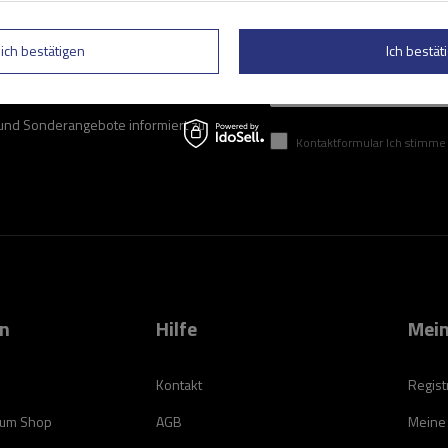
lich bestätigen
Ich bestäti
Geben Sie Ihre E-Mail
 und Sonderangebote informiert zu
Kontaktformular Ich stimme der Verarbeitung mei
on
Hilfe
Mein
Kontakt
Regist
zum Shop
AGB
Meine