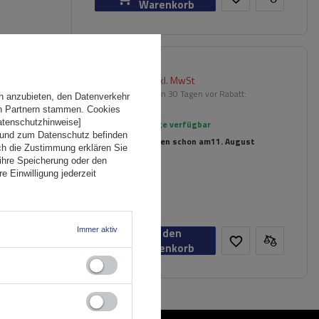
Warenkorb
174,99 €
inkl. MwSt
er
Niedrigster Preis in 30 Tagen vor Rabatt:
n anzubieten, den Datenverkehr
209,99 €
-16%
en Partnern stammen. Cookies
Datenschutzhinweise]
Große Menge verfügbar
 und zum Datenschutz befinden
Wir versenden schon am
11. August
ch die Zustimmung erklären Sie
ihre Speicherung oder den
e Einwilligung jederzeit
n
Immer aktiv
In den
Warenkorb