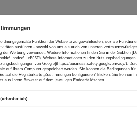
BOT
ustimmungen
Peruzzo Firenze 2 E-Bike –
Heckklappen-Fahrradträg
ordnungsgemäße Funktion der Webseite zu gewährleisten, soziale Funktione
tivitäten ausführen - sowohl von uns als auch von unseren vertrauenswürdig
Fassungsvermögen: Fahrräder:
2
g der Werbung verwendet. Weitere Informationen finden Sie in der Sektion [
Maximales Fahrradgewicht:
22,5 kg
cookie\_notice\_url%5D). Weitere Informationen zu den Nutzungsbedingungen
tzungsbedingungen von Google](https://business.safety.google/privacy/). Dur
Nutzlast der Haltebügel:
45 kg
 sie auf Ihrem Computer gespeichert werden. Sie können die Bedingungen für 
Sie auf die Registerkarte „Zustimmungen konfigurieren“ klicken. Sie können Ihr
kompatibel mit Elektrofahrräder
ies aus Ihrem Browser auf dem jeweiligen Endgerät löschen.
Aluminiumkonstruktion
(erforderlich)