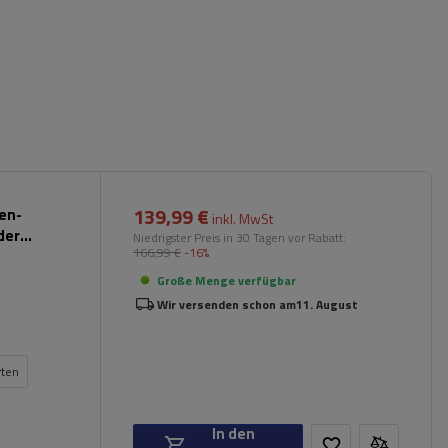
139,99 €
pen-
inkl. MwSt
der
Niedrigster Preis in 30 Tagen vor Rabatt:
166,99 €
-16%
Große Menge verfügbar
Wir versenden schon am
11. August
rten
In den