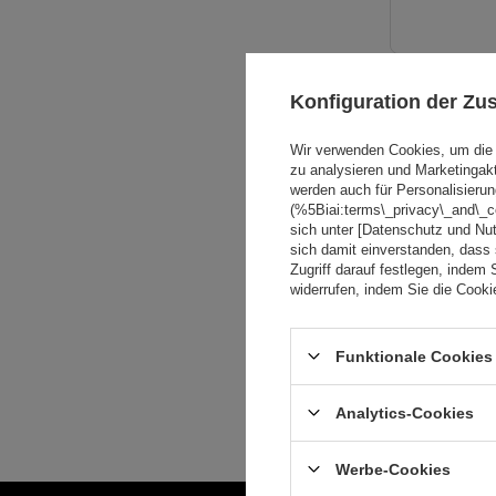
SONDERANGE
Konfiguration der Z
Wir verwenden Cookies, um die 
zu analysieren und Marketingak
werden auch für Personalisierun
(%5Biai:terms\_privacy\_and\_
sich unter [Datenschutz und Nu
sich damit einverstanden, dass
Zugriff darauf festlegen, indem 
widerrufen, indem Sie die Cook
Funktionale Cookies 
Analytics-Cookies
Werbe-Cookies