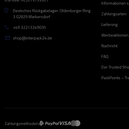
Informationen 
Deutsches Rückgabelager: Oldenburger Ring
Zahlungsarten
3 02829 Markersdorf
Lieferung
+49 32213249035
Werbeaktionen
shop@interpack24.de
Nachricht
FAQ
Der Trusted Sh
PackPoints – T
Zahlungsmethoden: