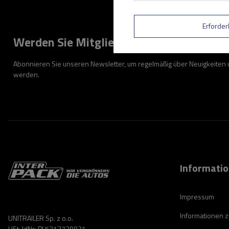
Erforder
Werden Sie Mitglied
Abonnieren Sie unseren Newsletter, um regelmäßig über Neuigkeiten
werden.
Informati
Impressum
Informationen 
UNITRAILER Sp. z o.o.
USt-IdNr: PL5213739921