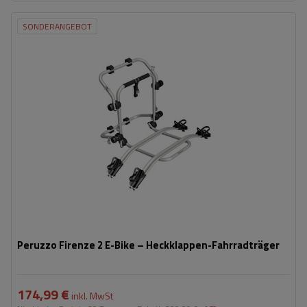
SONDERANGEBOT
Fassungsvermögen: Fahrräder:
2
Maximales Fahrradgewicht:
22,5 kg
Nutzlast der Haltebügel:
45 kg
kompatibel mit Elektrofahrrädern
Aluminiumkonstruktion
Peruzzo Firenze 2 E-Bike – Heckklappen-Fahrradträger
174,99 €
inkl. MwSt