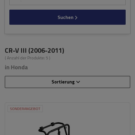
Suchen
CR-V III (2006-2011)
( Anzahl der Produkte:
5
)
in Honda
Sortierung
SONDERANGEBOT
Fassungsvermögen: Fahrräder:
3
Nutzlast der Haltebügel:
45 kg
universelles Montagesystem
kompatibel mit allen Karosseriearten