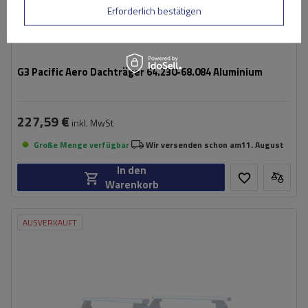
Erforderlich bestätigen
G3 Pacific Aero Dachträger 64.230-68.084 Aluminium
227,59 €
inkl. MwSt
Große Menge verfügbar
Wir versenden schon am
11. August
In den
Warenkorb
AUSVERKAUFT