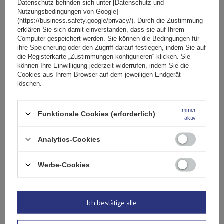
Datenschutz befinden sich unter [Datenschutz und
G3 Pacific Dachträger 65.130-68.084 Stahl
Nutzungsbedingungen von Google]
(https://business.safety.google/privacy/). Durch die Zustimmung
erklären Sie sich damit einverstanden, dass sie auf Ihrem
Computer gespeichert werden. Sie können die Bedingungen für
145,79 €
inkl. MwSt
ihre Speicherung oder den Zugriff darauf festlegen, indem Sie auf
die Registerkarte „Zustimmungen konfigurieren“ klicken. Sie
Große Menge verfügbar
Wir versenden schon am
11. August
können Ihre Einwilligung jederzeit widerrufen, indem Sie die
Cookies aus Ihrem Browser auf dem jeweiligen Endgerät
In den
löschen.
Warenkorb
Immer
Funktionale Cookies (erforderlich)
aktiv
Analytics-Cookies
Werbe-Cookies
Ich bestätige alle