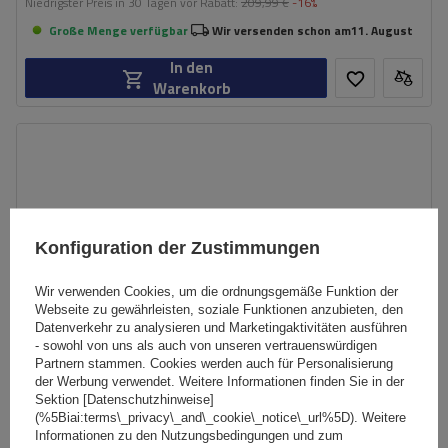
Niedrigster Preis in 30 Tagen vor Rabatt:
209,99 €
-16%
Große Menge verfügbar
Wir versenden schon am
11. August
In den
Warenkorb
Konfiguration der Zustimmungen
Wir verwenden Cookies, um die ordnungsgemäße Funktion der
Webseite zu gewährleisten, soziale Funktionen anzubieten, den
Datenverkehr zu analysieren und Marketingaktivitäten ausführen
- sowohl von uns als auch von unseren vertrauenswürdigen
Partnern stammen. Cookies werden auch für Personalisierung
der Werbung verwendet. Weitere Informationen finden Sie in der
Sektion [Datenschutzhinweise]
(%5Biai:terms\_privacy\_and\_cookie\_notice\_url%5D). Weitere
Informationen zu den Nutzungsbedingungen und zum