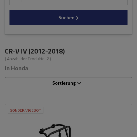
Suchen
CR-V IV (2012-2018)
( Anzahl der Produkte:
2
)
in Honda
Sortierung
SONDERANGEBOT
Fassungsvermögen: Fahrräder:
3
Nutzlast der Haltebügel:
45 kg
universelles Montagesystem
kompatibel mit allen Karosseriearten