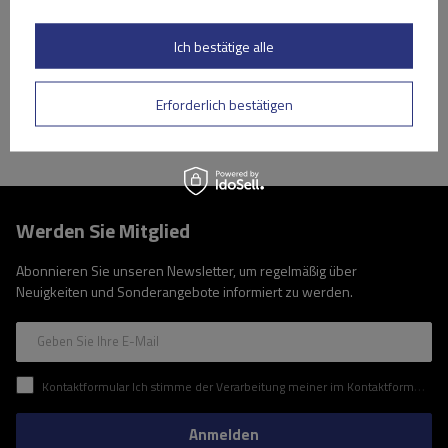
Niedrigster Preis in 30 Tagen vor Rabatt:
209,99 €
-16%
Große Menge verfügbar
Wir versenden schon am
10. August
Ich bestätige alle
In den
Warenkorb
Erforderlich bestätigen
Werden Sie Mitglied
Abonnieren Sie unseren Newsletter, um regelmäßig über
Neuigkeiten und Sonderangebote informiert zu werden.
Geben Sie Ihre E-Mail
Kontaktformular Ich stimme der Verarbeitung meiner im Kontaktformular enthaltenen personenbezogenen Daten gemäß der Verordnung (EU) des Europäischen Parlaments und des Rates zu.
Anmelden