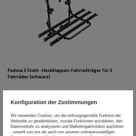
Padova 3 Stahl - Heckklappen-Fahrradträger für 3
Fahrräder (schwarz)
139,99 €
inkl. MwSt
Konfiguration der Zustimmungen
Niedrigster Preis in 30 Tagen vor Rabatt:
166,99 €
-16%
Große Menge verfügbar
Wir versenden schon am
10. August
Wir verwenden Cookies, um die ordnungsgemäße Funktion der
Webseite zu gewährleisten, soziale Funktionen anzubieten, den
In den
Datenverkehr zu analysieren und Marketingaktivitäten ausführen
Warenkorb
- sowohl von uns als auch von unseren vertrauenswürdigen