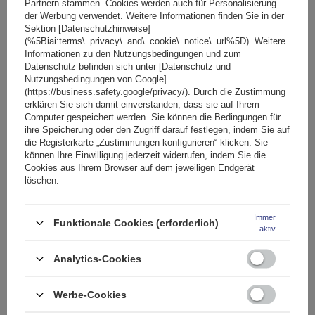
Partnern stammen. Cookies werden auch für Personalisierung
der Werbung verwendet. Weitere Informationen finden Sie in der
SONDERANGEBOT
Sektion [Datenschutzhinweise]
Fassungsvermögen: Fahrräder:
2
(%5Biai:terms\_privacy\_and\_cookie\_notice\_url%5D). Weitere
Maximales Fahrradgewicht:
22,5 kg
Informationen zu den Nutzungsbedingungen und zum
Datenschutz befinden sich unter [Datenschutz und
Nutzlast der Haltebügel:
45 kg
Nutzungsbedingungen von Google]
kompatibel mit Elektrofahrrädern
Aluminiumkonstruktion
(https://business.safety.google/privacy/). Durch die Zustimmung
erklären Sie sich damit einverstanden, dass sie auf Ihrem
Computer gespeichert werden. Sie können die Bedingungen für
ihre Speicherung oder den Zugriff darauf festlegen, indem Sie auf
die Registerkarte „Zustimmungen konfigurieren“ klicken. Sie
können Ihre Einwilligung jederzeit widerrufen, indem Sie die
Cookies aus Ihrem Browser auf dem jeweiligen Endgerät
löschen.
Immer
Funktionale Cookies (erforderlich)
aktiv
Peruzzo Firenze 2 E-Bike – Heckklappen-Fahrradträger
Analytics-Cookies
Werbe-Cookies
174,99 €
inkl. MwSt