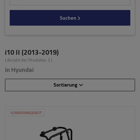
Suchen
i10 II (2013-2019)
( Anzahl der Produkte:
2
)
in Hyundai
Sortierung
SONDERANGEBOT
Fassungsvermögen: Fahrräder:
3
Nutzlast der Haltebügel:
45 kg
universelles Montagesystem
kompatibel mit allen Karosseriearten