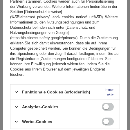
Partnern stammen. Cookies werden auch für Personalisierung
der Werbung verwendet. Weitere Informationen finden Sie in der
SONDERANGEBOT
Sektion [Datenschutzhinweise]
Fassungsvermögen: Fahrräder:
2
(%5Biai:terms\_privacy\_and\_cookie\_notice\_url%5D). Weitere
Maximales Fahrradgewicht:
22,5 kg
Informationen zu den Nutzungsbedingungen und zum
Datenschutz befinden sich unter [Datenschutz und
Nutzlast der Haltebügel:
45 kg
Nutzungsbedingungen von Google]
kompatibel mit Elektrofahrrädern
Aluminiumkonstruktion
(https://business.safety.google/privacy/). Durch die Zustimmung
erklären Sie sich damit einverstanden, dass sie auf Ihrem
Computer gespeichert werden. Sie können die Bedingungen für
ihre Speicherung oder den Zugriff darauf festlegen, indem Sie auf
die Registerkarte „Zustimmungen konfigurieren“ klicken. Sie
können Ihre Einwilligung jederzeit widerrufen, indem Sie die
Cookies aus Ihrem Browser auf dem jeweiligen Endgerät
löschen.
Immer
Funktionale Cookies (erforderlich)
aktiv
Peruzzo Firenze 2 E-Bike – Heckklappen-Fahrradträger
Analytics-Cookies
Werbe-Cookies
174,99 €
inkl. MwSt