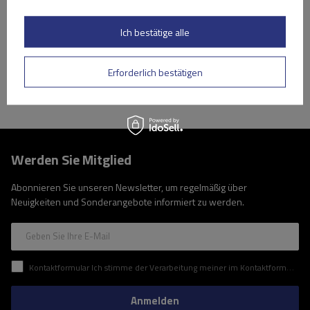
Niedrigster Preis in 30 Tagen vor Rabatt:
209,99 €
-16%
Große Menge verfügbar
Wir versenden schon am
10. August
Ich bestätige alle
In den
Warenkorb
Erforderlich bestätigen
Werden Sie Mitglied
Abonnieren Sie unseren Newsletter, um regelmäßig über
Neuigkeiten und Sonderangebote informiert zu werden.
Geben Sie Ihre E-Mail
Kontaktformular Ich stimme der Verarbeitung meiner im Kontaktformular enthaltenen personenbezogenen Daten gemäß der Verordnung (EU) des Europäischen Parlaments und des Rates zu.
Anmelden