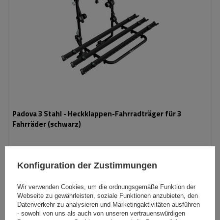
Padova 3 Stahl - Heckklappen-Fahrradträger für 3
Fahrräder (schwarz)
139,99 €
inkl. MwSt
Konfiguration der Zustimmungen
Niedrigster Preis in 30 Tagen vor Rabatt:
166,99 €
-16%
Große Menge verfügbar
Wir versenden schon am
10. August
Wir verwenden Cookies, um die ordnungsgemäße Funktion der
Webseite zu gewährleisten, soziale Funktionen anzubieten, den
In den
Datenverkehr zu analysieren und Marketingaktivitäten ausführen
Warenkorb
- sowohl von uns als auch von unseren vertrauenswürdigen