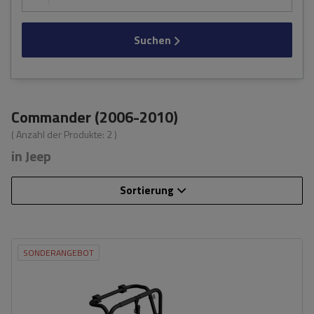
Suchen
Commander (2006-2010)
( Anzahl der Produkte:
2
)
in Jeep
Sortierung
SONDERANGEBOT
Fassungsvermögen: Fahrräder:
3
Nutzlast der Haltebügel:
45 kg
universelles Montagesystem
kompatibel mit allen Karosseriearten