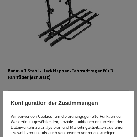
Padova 3 Stahl - Heckklappen-Fahrradträger für 3
Fahrräder (schwarz)
139,99 €
inkl. MwSt
Konfiguration der Zustimmungen
Niedrigster Preis in 30 Tagen vor Rabatt:
166,99 €
-16%
Große Menge verfügbar
Wir versenden schon am
7. August
Wir verwenden Cookies, um die ordnungsgemäße Funktion der
Webseite zu gewährleisten, soziale Funktionen anzubieten, den
In den
Datenverkehr zu analysieren und Marketingaktivitäten ausführen
Warenkorb
- sowohl von uns als auch von unseren vertrauenswürdigen