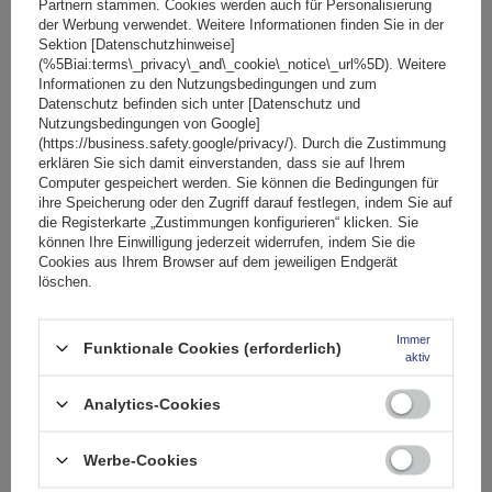
Partnern stammen. Cookies werden auch für Personalisierung
der Werbung verwendet. Weitere Informationen finden Sie in der
SONDERANGEBOT
Sektion [Datenschutzhinweise]
Fassungsvermögen: Fahrräder:
2
(%5Biai:terms\_privacy\_and\_cookie\_notice\_url%5D). Weitere
Maximales Fahrradgewicht:
22,5 kg
Informationen zu den Nutzungsbedingungen und zum
Datenschutz befinden sich unter [Datenschutz und
Nutzlast der Haltebügel:
45 kg
Nutzungsbedingungen von Google]
kompatibel mit Elektrofahrrädern
Aluminiumkonstruktion
(https://business.safety.google/privacy/). Durch die Zustimmung
erklären Sie sich damit einverstanden, dass sie auf Ihrem
Computer gespeichert werden. Sie können die Bedingungen für
ihre Speicherung oder den Zugriff darauf festlegen, indem Sie auf
die Registerkarte „Zustimmungen konfigurieren“ klicken. Sie
können Ihre Einwilligung jederzeit widerrufen, indem Sie die
Cookies aus Ihrem Browser auf dem jeweiligen Endgerät
löschen.
Immer
Funktionale Cookies (erforderlich)
aktiv
Peruzzo Firenze 2 E-Bike – Heckklappen-Fahrradträger
Analytics-Cookies
Werbe-Cookies
174,99 €
inkl. MwSt