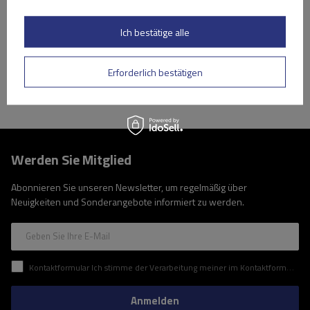
Niedrigster Preis in 30 Tagen vor Rabatt:
209,99 €
-16%
Große Menge verfügbar
Wir versenden schon am
7. August
Ich bestätige alle
In den
Warenkorb
Erforderlich bestätigen
Werden Sie Mitglied
Abonnieren Sie unseren Newsletter, um regelmäßig über
Neuigkeiten und Sonderangebote informiert zu werden.
Geben Sie Ihre E-Mail
Kontaktformular Ich stimme der Verarbeitung meiner im Kontaktformular enthaltenen personenbezogenen Daten gemäß der Verordnung (EU) des Europäischen Parlaments und des Rates zu.
Anmelden