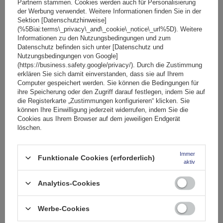
Partnern stammen. Cookies werden auch für Personalisierung
der Werbung verwendet. Weitere Informationen finden Sie in der
SONDERANGEBOT
Sektion [Datenschutzhinweise]
Fassungsvermögen: Fahrräder:
2
(%5Biai:terms\_privacy\_and\_cookie\_notice\_url%5D). Weitere
Maximales Fahrradgewicht:
22,5 kg
Informationen zu den Nutzungsbedingungen und zum
Datenschutz befinden sich unter [Datenschutz und
Nutzlast der Haltebügel:
45 kg
Nutzungsbedingungen von Google]
kompatibel mit Elektrofahrrädern
Aluminiumkonstruktion
(https://business.safety.google/privacy/). Durch die Zustimmung
erklären Sie sich damit einverstanden, dass sie auf Ihrem
Computer gespeichert werden. Sie können die Bedingungen für
ihre Speicherung oder den Zugriff darauf festlegen, indem Sie auf
die Registerkarte „Zustimmungen konfigurieren“ klicken. Sie
können Ihre Einwilligung jederzeit widerrufen, indem Sie die
Cookies aus Ihrem Browser auf dem jeweiligen Endgerät
löschen.
Immer
Funktionale Cookies (erforderlich)
aktiv
Peruzzo Firenze 2 E-Bike – Heckklappen-Fahrradträger
Analytics-Cookies
Werbe-Cookies
174,99 €
inkl. MwSt