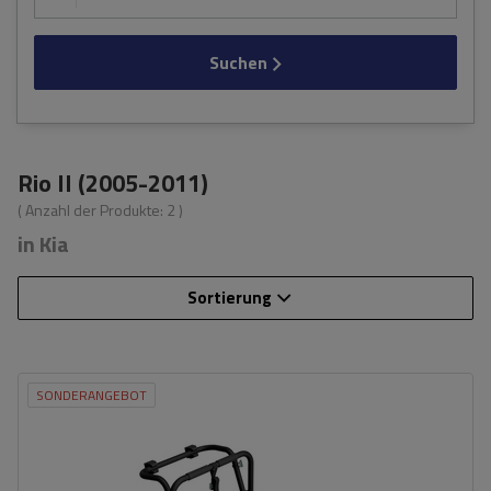
Suchen
Rio II (2005-2011)
( Anzahl der Produkte:
2
)
in Kia
Sortierung
SONDERANGEBOT
Fassungsvermögen: Fahrräder:
3
Nutzlast der Haltebügel:
45 kg
universelles Montagesystem
kompatibel mit allen Karosseriearten