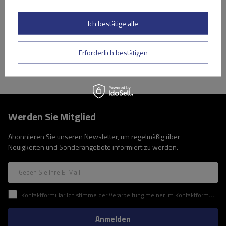
Niedrigster Preis in 30 Tagen vor Rabatt:
209,99 €
-16%
Große Menge verfügbar
Wir versenden schon am
11. August
Ich bestätige alle
In den
Warenkorb
Erforderlich bestätigen
Werden Sie Mitglied
Abonnieren Sie unseren Newsletter, um regelmäßig über
Neuigkeiten und Sonderangebote informiert zu werden.
Geben Sie Ihre E-Mail
Kontaktformular Ich stimme der Verarbeitung meiner im Kontaktformular enthaltenen personenbezogenen Daten gemäß der Verordnung (EU) des Europäischen Parlaments und des Rates zu.
Anmelden