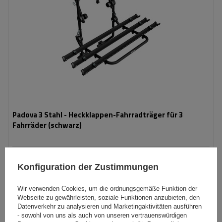
Padova 3 Stahl - Heckklappen-Fahrradträger für 3
Fahrräder (schwarz)
139,99 €
inkl. MwSt
Konfiguration der Zustimmungen
Niedrigster Preis in 30 Tagen vor Rabatt:
166,99 €
-16%
Große Menge verfügbar
Wir versenden schon am
11. August
Wir verwenden Cookies, um die ordnungsgemäße Funktion der
Webseite zu gewährleisten, soziale Funktionen anzubieten, den
In den
Datenverkehr zu analysieren und Marketingaktivitäten ausführen
Warenkorb
- sowohl von uns als auch von unseren vertrauenswürdigen