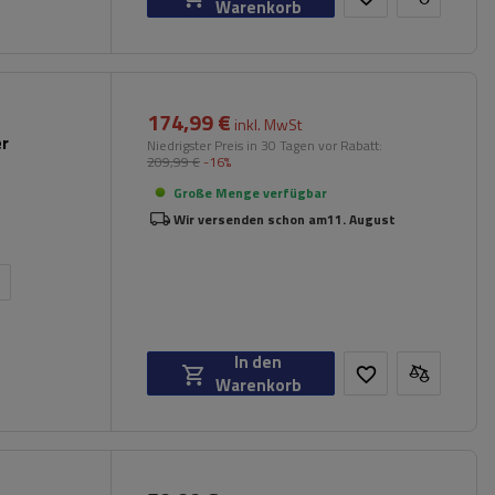
Warenkorb
174,99 €
inkl. MwSt
er
Niedrigster Preis in 30 Tagen vor Rabatt:
209,99 €
-16%
Große Menge verfügbar
Wir versenden schon am
11. August
n
In den
Warenkorb