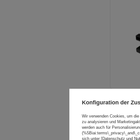
Konfiguration der Z
Wir verwenden Cookies, um die 
zu analysieren und Marketingak
werden auch für Personalisierun
(%5Biai:terms\_privacy\_and\_
sich unter [Datenschutz und Nu