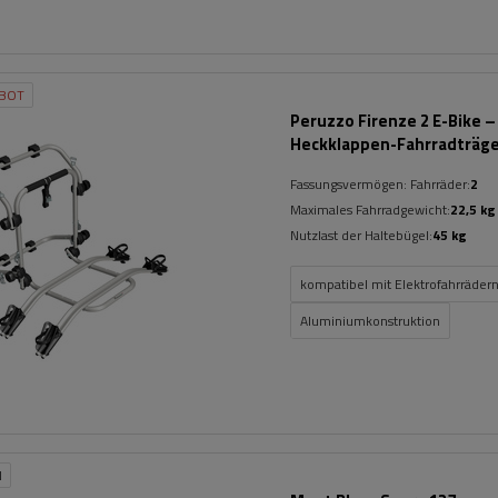
BOT
Peruzzo Firenze 2 E-Bike –
Heckklappen-Fahrradträg
Fassungsvermögen: Fahrräder:
2
Maximales Fahrradgewicht:
22,5 kg
Nutzlast der Haltebügel:
45 kg
kompatibel mit Elektrofahrräder
Aluminiumkonstruktion
N