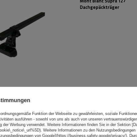
Mont Blanc Supra 127
Dachgepäckträger
ustimmungen
Mont Blanc AMC Universal-
Dachgepäckträger aus Sta
ordnungsgemäße Funktion der Webseite zu gewährleisten, soziale Funktione
tivitäten ausführen - sowohl von uns als auch von unseren vertrauenswürdig
g der Werbung verwendet. Weitere Informationen finden Sie in der Sektion [
cookie\_notice\_url%5D). Weitere Informationen zu den Nutzungsbedingungen
tzungsbedingungen von Google](https://business.safety.google/privacy/). Dur