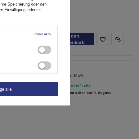
ihre Speicherung oder den
e Einwilligung jederzeit
Immer aktiv
In den
Warenkorb
181,49 €
inkl. MwSt
ger
Große Menge verfügbar
ge alle
Wir versenden schon am
11. August