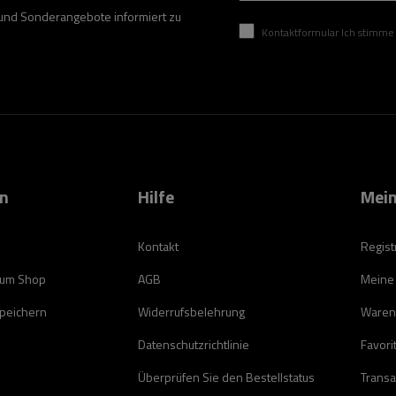
 und Sonderangebote informiert zu
Kontaktformular Ich stimme der Verarbeitung mei
on
Hilfe
Mein
Kontakt
Regist
zum Shop
AGB
Meine
speichern
Widerrufsbelehrung
Waren
Datenschutzrichtlinie
Favori
Überprüfen Sie den Bestellstatus
Transa