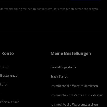
ner im Kontaktformular enthaltenen personenbezogenen Daten gemäß der Verordnung (EU) des Europäischen Parlaments und des Rates zu.
 Konto
Meine Bestellungen
rieren
Bestellungsstatus
 Bestellungen
Track-Paket
korb
Ich möchte die Ware reklamieren
t
Ich möchte vom Vertrag zurücktreten
ktionsverlauf
Ich möchte die Ware umtauschen