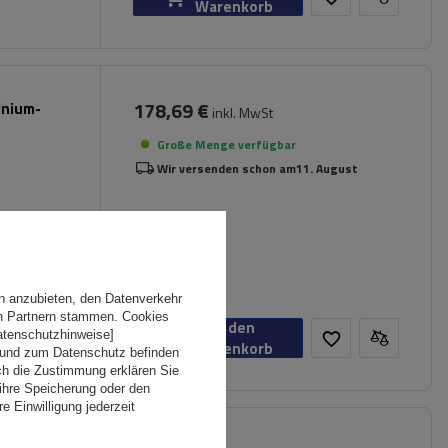
Warenkorb
178,69 €
inium-
inkl. MwSt
Große Menge verfügbar
Wir versenden schon am
11. August
n anzubieten, den Datenverkehr
en Partnern stammen. Cookies
In den
Datenschutzhinweise]
Warenkorb
 und zum Datenschutz befinden
ch die Zustimmung erklären Sie
ihre Speicherung oder den
e Einwilligung jederzeit