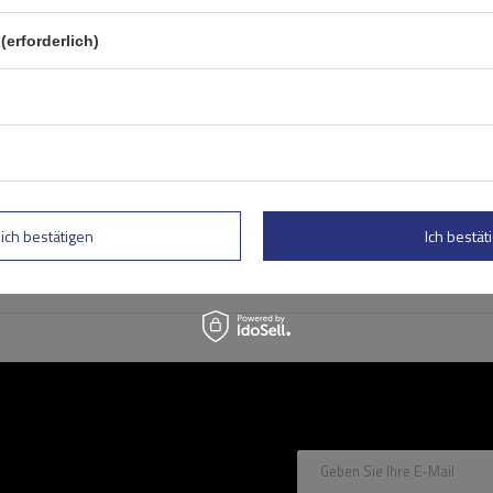
Mont Blanc AMC 5124 AERO
Aluminium-Dachträger
(erforderlich)
lich bestätigen
Ich bestäti
Geben Sie Ihre E-Mail