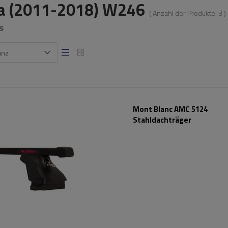
a (2011-2018) W246
( Anzahl der Produkte:
3
)
s
anz
Mont Blanc AMC 5124
Stahldachträger