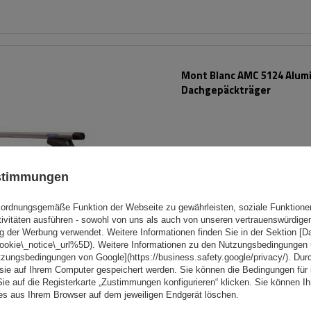
Mont Blanc AMC 5124 Alum
Dachgepäckträger
ustimmungen
ordnungsgemäße Funktion der Webseite zu gewährleisten, soziale Funktione
tivitäten ausführen - sowohl von uns als auch von unseren vertrauenswürdig
g der Werbung verwendet. Weitere Informationen finden Sie in der Sektion [
cookie\_notice\_url%5D). Weitere Informationen zu den Nutzungsbedingungen
tzungsbedingungen von Google](https://business.safety.google/privacy/). Dur
 sie auf Ihrem Computer gespeichert werden. Sie können die Bedingungen für 
Sie auf die Registerkarte „Zustimmungen konfigurieren“ klicken. Sie können Ihr
ies aus Ihrem Browser auf dem jeweiligen Endgerät löschen.