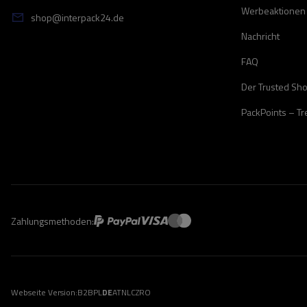
Werbeaktionen
shop@interpack24.de
Nachricht
FAQ
Der Trusted Sh
PackPoints – T
Zahlungsmethoden:
Webseite Version:
B2B
PL
DE
AT
NL
CZ
RO