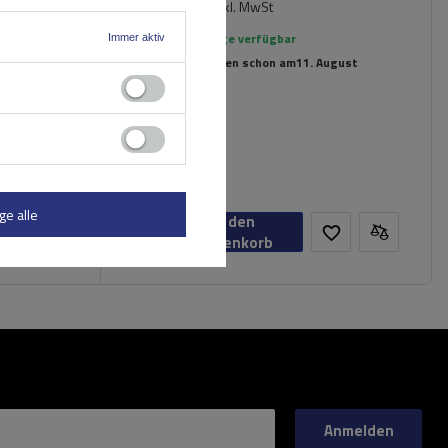
214,39 €
inkl. MwSt
Große Menge verfügbar
Immer aktiv
Wir versenden schon am
11. August
ge alle
In den
Warenkorb
Anmelden