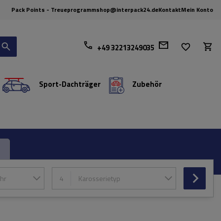
Pack Points - Treueprogramm
shop@interpack24.de
Kontakt
Mein Konto
+49 32213249035
Sport-Dachträger
Zubehör
hr
4
Karosserietyp