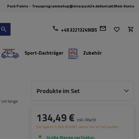
Pack Points - Treueprogramm
shop@interpack24.de
Kontakt
Mein Konto
+49 32213249035
Sport-Dachträger
Zubehör
Produkte im Set
7 cm lange
134,49 €
inkl. MwSt
Sie sparen
5.94%
(
8.49
€
), wenn Sie im Set kaufen.
Große Menge verfügbar