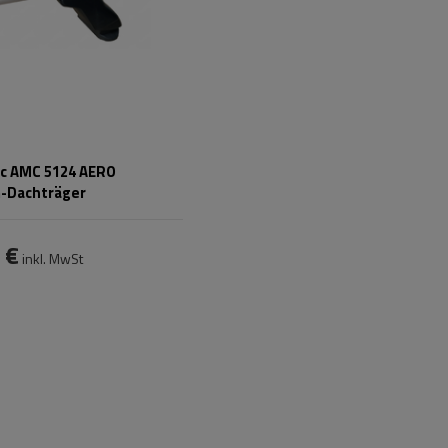
c AMC 5124 AERO
-Dachträger
 €
inkl. MwSt