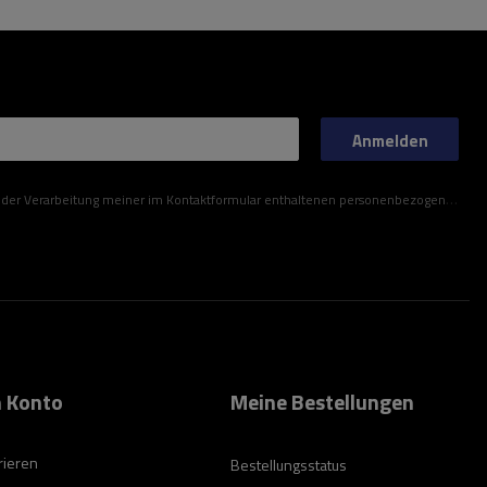
Anmelden
ner im Kontaktformular enthaltenen personenbezogenen Daten gemäß der Verordnung (EU) des Europäischen Parlaments und des Rates zu.
 Konto
Meine Bestellungen
rieren
Bestellungsstatus