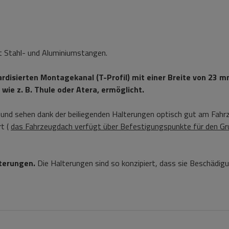
it Stahl- und Aluminiumstangen.
rdisierten Montagekanal (T-Profil) mit einer Breite von 23 mm
wie z. B. Thule oder Atera, ermöglicht.
und sehen dank der beiliegenden Halterungen optisch gut am Fahr
t (
das Fahrzeugdach verfügt über Befestigungspunkte für den Gr
lterungen.
Die Halterungen sind so konzipiert, dass sie Beschädig