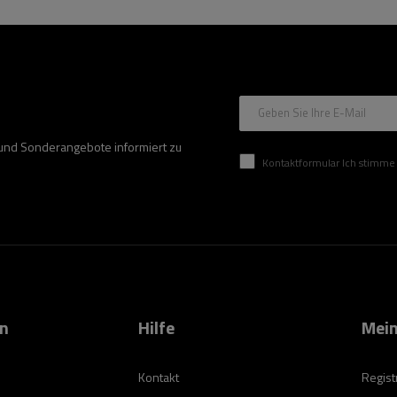
Geben Sie Ihre E-Mail
 und Sonderangebote informiert zu
Kontaktformular Ich stimme der Verarbeitung mei
on
Hilfe
Mein
Kontakt
Regist