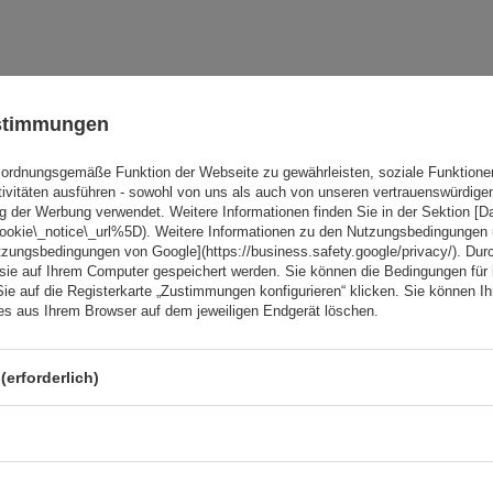
Ihre Note:
5/5
ustimmungen
ordnungsgemäße Funktion der Webseite zu gewährleisten, soziale Funktione
tivitäten ausführen - sowohl von uns als auch von unseren vertrauenswürdig
g der Werbung verwendet. Weitere Informationen finden Sie in der Sektion [
cookie\_notice\_url%5D). Weitere Informationen zu den Nutzungsbedingungen
tzungsbedingungen von Google](https://business.safety.google/privacy/). Dur
 sie auf Ihrem Computer gespeichert werden. Sie können die Bedingungen für 
Sie auf die Registerkarte „Zustimmungen konfigurieren“ klicken. Sie können Ihr
ies aus Ihrem Browser auf dem jeweiligen Endgerät löschen.
(erforderlich)