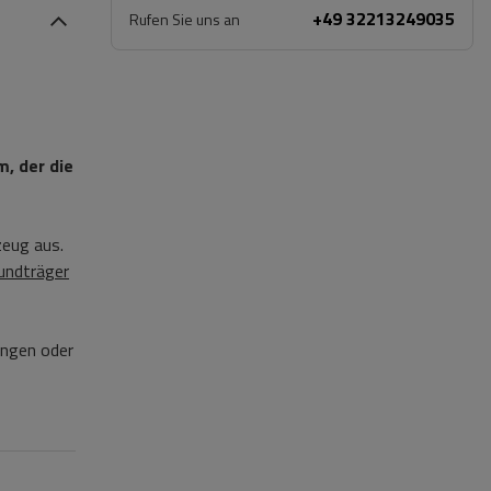
+49 32213249035
Rufen Sie uns an
, der die
zeug aus.
undträger
ungen oder