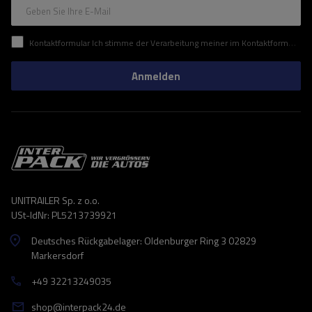
Geben Sie Ihre E-Mail
Kontaktformular Ich stimme der Verarbeitung meiner im Kontaktformular enthaltenen personenbezogenen Daten gemäß der Verordnung (EU) des Europäischen Parlaments und des Rates zu.
Anmelden
UNITRAILER Sp. z o.o.
USt-IdNr: PL5213739921
Deutsches Rückgabelager: Oldenburger Ring 3 02829
Markersdorf
+49 32213249035
shop@interpack24.de