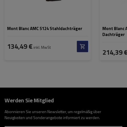
Mont Blanc AMC 5124 Stahldachträger
Mont Blanc 
Dachträger
134,49 €
inkl. MwSt
214,39 
Werden Sie Mitglied
Abonnieren Sie unseren Newsletter, um regelmäßig über
Neuigkeiten und Sonderangebote informiert zu werden.