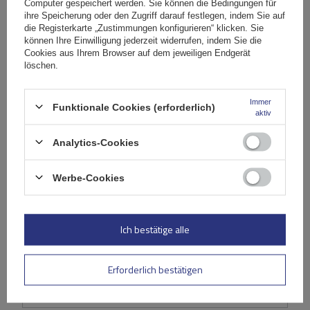
Computer gespeichert werden. Sie können die Bedingungen für
(0)
Bewertungen
ihre Speicherung oder den Zugriff darauf festlegen, indem Sie auf
die Registerkarte „Zustimmungen konfigurieren“ klicken. Sie
können Ihre Einwilligung jederzeit widerrufen, indem Sie die
Cookies aus Ihrem Browser auf dem jeweiligen Endgerät
Ihre Bewertung schreiben
löschen.
Ihre Note:
Immer
Funktionale Cookies (erforderlich)
5/5
aktiv
Analytics-Cookies
Inhalt Ihrer Bewertung
Werbe-Cookies
Ich bestätige alle
Ihr Produktfoto hinzufügen:
Erforderlich bestätigen