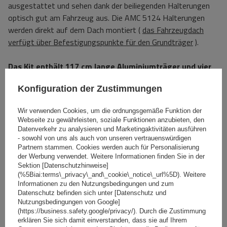
ausgestattet und sehen dank der beiliegenden Halterungen
optisch gut am Fahrzeug aus. Die AMC 5124 Halterungen
werden direkt auf dem Dach montiert (
das Fahrzeugdach
verfügt über Befestigungspunkte für den Grundträger
).
Das Kit enthält 117 cm lange Aluminiumträger und vier
Dachhalterungen.
Die Halterungen sind so konzipiert, dass
Konfiguration der Zustimmungen
sie Beschädigungen oder Kratzer am Dach verhindern.
Wir verwenden Cookies, um die ordnungsgemäße Funktion der
Spezifikation
Webseite zu gewährleisten, soziale Funktionen anzubieten, den
Datenverkehr zu analysieren und Marketingaktivitäten ausführen
- sowohl von uns als auch von unseren vertrauenswürdigen
Das Produkt passt zu Autos
Partnern stammen. Cookies werden auch für Personalisierung
der Werbung verwendet. Weitere Informationen finden Sie in der
Sektion [Datenschutzhinweise]
(%5Biai:terms\_privacy\_and\_cookie\_notice\_url%5D). Weitere
Lieferung
Informationen zu den Nutzungsbedingungen und zum
Datenschutz befinden sich unter [Datenschutz und
Nutzungsbedingungen von Google]
Stelle eine Frage
(https://business.safety.google/privacy/). Durch die Zustimmung
erklären Sie sich damit einverstanden, dass sie auf Ihrem