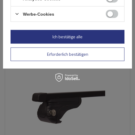
Werbe-Cookies
137,29 €
inkl. MwSt
Große Menge verfügbar
Wir versenden schon am
10. August
Ich bestätige alle
In den
Warenkorb
Erforderlich bestätigen