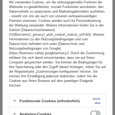
Große Menge verfügbar
Wir versenden schon am
10. August
Wir verwenden Cookies, um die ordnungsgemäße Funktion der
Webseite zu gewährleisten, soziale Funktionen anzubieten, den
In den
Datenverkehr zu analysieren und Marketingaktivitäten ausführen
Warenkorb
- sowohl von uns als auch von unseren vertrauenswürdigen
Partnern stammen. Cookies werden auch für Personalisierung
der Werbung verwendet. Weitere Informationen finden Sie in der
Sektion [Datenschutzhinweise]
(%5Biai:terms\_privacy\_and\_cookie\_notice\_url%5D). Weitere
Informationen zu den Nutzungsbedingungen und zum
Datenschutz befinden sich unter [Datenschutz und
Nutzungsbedingungen von Google]
(https://business.safety.google/privacy/). Durch die Zustimmung
erklären Sie sich damit einverstanden, dass sie auf Ihrem
Computer gespeichert werden. Sie können die Bedingungen für
ihre Speicherung oder den Zugriff darauf festlegen, indem Sie auf
die Registerkarte „Zustimmungen konfigurieren“ klicken. Sie
können Ihre Einwilligung jederzeit widerrufen, indem Sie die
Cookies aus Ihrem Browser auf dem jeweiligen Endgerät
löschen.
Immer
Funktionale Cookies (erforderlich)
aktiv
Mont Blanc AMC 5002-S49 Stahldachträger
Analytics-Cookies