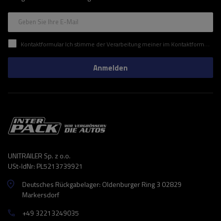
Geben Sie Ihre E-Mail
Kontaktformular Ich stimme der Verarbeitung meiner im Kontaktformular enthaltenen personenbezogenen Daten gemäß der Verordnung (EU) des Europäischen Parlaments und des Rates zu.
Anmelden
UNITRAILER Sp. z o.o.
USt-IdNr: PL5213739921
Deutsches Rückgabelager: Oldenburger Ring 3 02829
Markersdorf
+49 32213249035