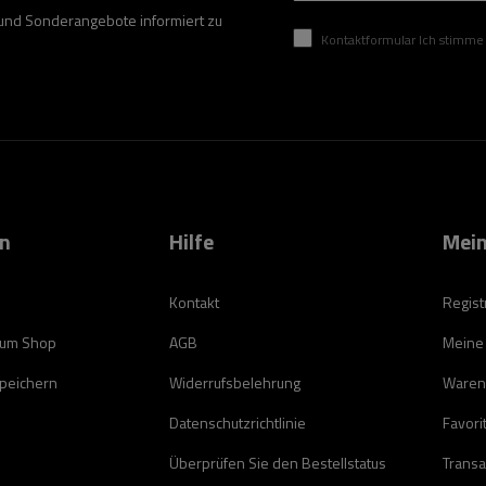
 und Sonderangebote informiert zu
Kontaktformular Ich stimme der Verarbeitung mei
on
Hilfe
Mein
Kontakt
Regist
zum Shop
AGB
Meine
speichern
Widerrufsbelehrung
Waren
Datenschutzrichtlinie
Favori
Überprüfen Sie den Bestellstatus
Transa