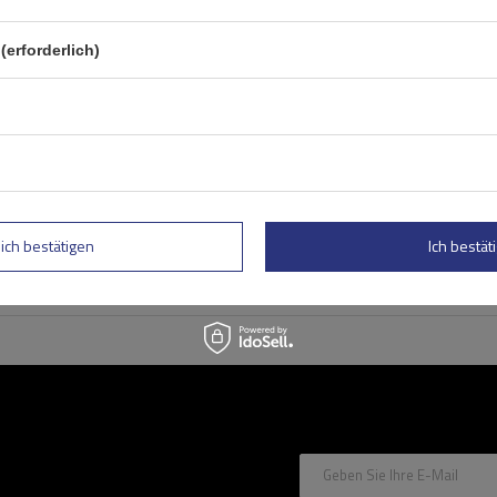
Mont Blanc Supra 5
Dachgepäckträger
(erforderlich)
lich bestätigen
Ich bestäti
Geben Sie Ihre E-Mail