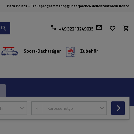
Pack Points - Treueprogramm
shop@interpack24.de
Kontakt
Mein Konto
+49 32213249035
Sport-Dachträger
Zubehör
hr
4
Karosserietyp