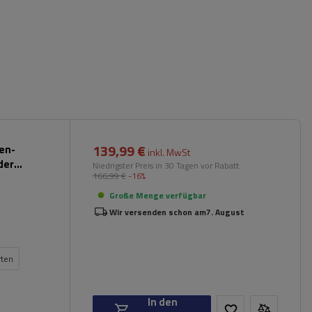
139,99 €
pen-
inkl. MwSt
der
Niedrigster Preis in 30 Tagen vor Rabatt:
166,99 €
-16%
Große Menge verfügbar
Wir versenden schon am
7. August
rten
In den