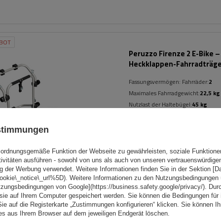
BOT
Peruzzo Firenze 2 E-Bike –
Heckklappen-Fahrradträg
Fassungsvermögen: Fahrräder:
2
Maximales Fahrradgewicht:
22,5 kg
Nutzlast der Haltebügel:
45 kg
kompatibel mit Elektrofahrräder
ustimmungen
Aluminiumkonstruktion
ordnungsgemäße Funktion der Webseite zu gewährleisten, soziale Funktione
tivitäten ausführen - sowohl von uns als auch von unseren vertrauenswürdig
g der Werbung verwendet. Weitere Informationen finden Sie in der Sektion [
cookie\_notice\_url%5D). Weitere Informationen zu den Nutzungsbedingungen
tzungsbedingungen von Google](https://business.safety.google/privacy/). Dur
 sie auf Ihrem Computer gespeichert werden. Sie können die Bedingungen für 
Sie auf die Registerkarte „Zustimmungen konfigurieren“ klicken. Sie können Ihr
ies aus Ihrem Browser auf dem jeweiligen Endgerät löschen.