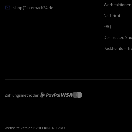
Werbeaktionen
shop@interpack24.de
Nachricht
FAQ
Der Trusted Sh
PackPoints – T
Zahlungsmethoden:
Webseite Version:
B2B
PL
DE
AT
NL
CZ
RO