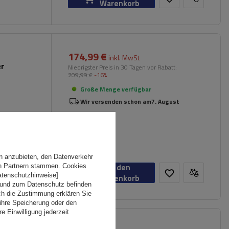
Warenkorb
174,99 €
inkl. MwSt
er
Niedrigster Preis in 30 Tagen vor Rabatt:
209,99 €
-16%
Große Menge verfügbar
Wir versenden schon am
7. August
n
n anzubieten, den Datenverkehr
In den
en Partnern stammen. Cookies
Datenschutzhinweise]
Warenkorb
 und zum Datenschutz befinden
ch die Zustimmung erklären Sie
ihre Speicherung oder den
e Einwilligung jederzeit