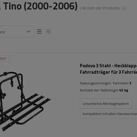
 Tino (2000-2006)
( Anzahl der Produkte:
3
)
anz
BOT
Padova 3 Stahl - Heckklap
Fahrradträger für 3 Fahrrä
(schwarz)
Fassungsvermögen: Fahrräder:
3
Nutzlast der Haltebügel:
45 kg
universelles Montagesystem
kompatibel mit allen Karosseriea