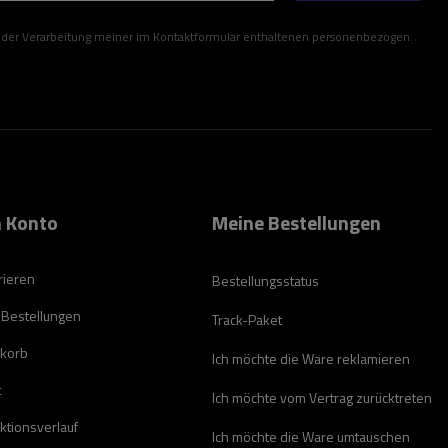
ner im Kontaktformular enthaltenen personenbezogenen Daten gemäß der Verordnung (EU) des Europäischen Parlaments und des Rates zu.
 Konto
Meine Bestellungen
rieren
Bestellungsstatus
 Bestellungen
Track-Paket
korb
Ich möchte die Ware reklamieren
t
Ich möchte vom Vertrag zurücktreten
ktionsverlauf
Ich möchte die Ware umtauschen