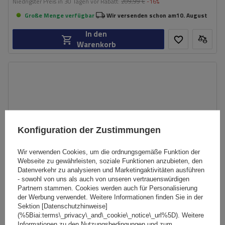
Niedrigster Preis in 30 Tagen vor Rabatt:
209,99 €
-16%
Große Menge verfügbar
Wir versenden schon am
10. August
In den
Warenkorb
Konfiguration der Zustimmungen
Wir verwenden Cookies, um die ordnungsgemäße Funktion der
Webseite zu gewährleisten, soziale Funktionen anzubieten, den
Datenverkehr zu analysieren und Marketingaktivitäten ausführen
- sowohl von uns als auch von unseren vertrauenswürdigen
Partnern stammen. Cookies werden auch für Personalisierung
der Werbung verwendet. Weitere Informationen finden Sie in der
Sektion [Datenschutzhinweise]
(%5Biai:terms\_privacy\_and\_cookie\_notice\_url%5D). Weitere
Informationen zu den Nutzungsbedingungen und zum