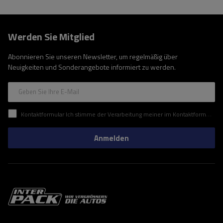
Werden Sie Mitglied
Abonnieren Sie unseren Newsletter, um regelmäßig über
Neuigkeiten und Sonderangebote informiert zu werden.
Geben Sie Ihre E-Mail
Kontaktformular Ich stimme der Verarbeitung meiner im Kontaktformular enthaltenen personenbezogenen Daten gemäß der Verordnung (EU) des Europäischen Parlaments und des Rates zu.
Anmelden