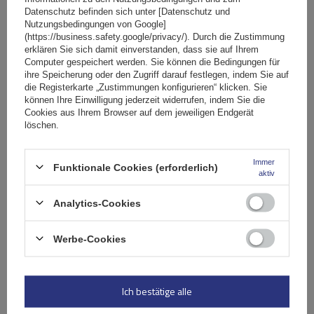
Mont Blanc AMC AERO 5417-AE49 Aluminium-
Datenschutz befinden sich unter [Datenschutz und
Dachgepäckträger
Nutzungsbedingungen von Google]
(https://business.safety.google/privacy/). Durch die Zustimmung
erklären Sie sich damit einverstanden, dass sie auf Ihrem
Computer gespeichert werden. Sie können die Bedingungen für
249,19 €
ihre Speicherung oder den Zugriff darauf festlegen, indem Sie auf
inkl. MwSt
die Registerkarte „Zustimmungen konfigurieren“ klicken. Sie
Große Menge verfügbar
Wir versenden schon am
10. August
können Ihre Einwilligung jederzeit widerrufen, indem Sie die
Cookies aus Ihrem Browser auf dem jeweiligen Endgerät
In den
löschen.
Warenkorb
Immer
Funktionale Cookies (erforderlich)
aktiv
Analytics-Cookies
Werbe-Cookies
Ich bestätige alle