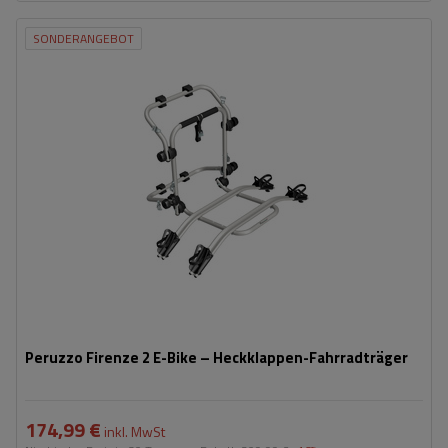
SONDERANGEBOT
Fassungsvermögen: Fahrräder:
2
Maximales Fahrradgewicht:
22,5 kg
Nutzlast der Haltebügel:
45 kg
kompatibel mit Elektrofahrrädern
Aluminiumkonstruktion
Peruzzo Firenze 2 E-Bike – Heckklappen-Fahrradträger
174,99 €
inkl. MwSt