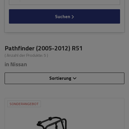
Suchen
Pathfinder (2005-2012) R51
( Anzahl der Produkte:
5
)
in Nissan
Sortierung
SONDERANGEBOT
Fassungsvermögen: Fahrräder:
3
Nutzlast der Haltebügel:
45 kg
universelles Montagesystem
kompatibel mit allen Karosseriearten