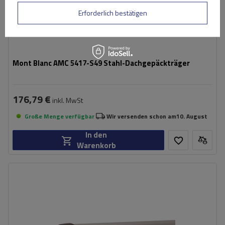
Erforderlich bestätigen
Mont Blanc AMC 5417-S49 Stahl-Dachgepäckträger
176,79 €
inkl. MwSt
Große Menge verfügbar
Wir versenden schon am
10. August
In den
Warenkorb