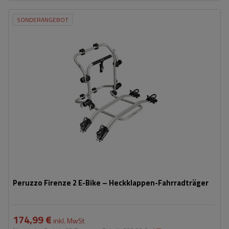
SONDERANGEBOT
Fassungsvermögen: Fahrräder:
2
Maximales Fahrradgewicht:
22,5 kg
Nutzlast der Haltebügel:
45 kg
kompatibel mit Elektrofahrrädern
Aluminiumkonstruktion
Peruzzo Firenze 2 E-Bike – Heckklappen-Fahrradträger
174,99 €
inkl. MwSt