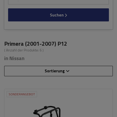
Suchen
Primera (2001-2007) P12
( Anzahl der Produkte:
6
)
in Nissan
Sortierung
SONDERANGEBOT
Fassungsvermögen: Fahrräder:
3
Nutzlast der Haltebügel:
45 kg
universelles Montagesystem
kompatibel mit allen Karosseriearten