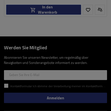
In den
Warenkorb
Werden Sie Mitglied
Abonnieren Sie unseren Newsletter, um regelmäßig über
Neuigkeiten und Sonderangebote informiert zu werden.
Geben Sie Ihre E-Mail
Kontaktformular Ich stimme der Verarbeitung meiner im Kontaktformular enthaltenen personenbezogenen Daten gemäß der Verordnung (EU) des Europäischen Parlaments und des Rates zu.
Anmelden