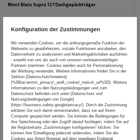
Mont Blanc Supra 127 Dachgepäckträger
79,99 €
inkl. MwSt
Konfiguration der Zustimmungen
Niedrigster Preis in 30 Tagen vor Rabatt:
71,99 €
+11%
inkl. MwSt
Normaler Preis:
139,00 €
-42%
Wir verwenden Cookies, um die ordnungsgemäße Funktion der
Große Menge verfügbar
Wir versenden schon am
11. August
Webseite zu gewährleisten, soziale Funktionen anzubieten, den
Datenverkehr zu analysieren und Marketingaktivitäten ausführen
In den
- sowohl von uns als auch von unseren vertrauenswürdigen
Partnern stammen. Cookies werden auch für Personalisierung
Warenkorb
der Werbung verwendet. Weitere Informationen finden Sie in der
Sektion [Datenschutzhinweise]
(%5Biai:terms\_privacy\_and\_cookie\_notice\_url%5D). Weitere
Informationen zu den Nutzungsbedingungen und zum
Datenschutz befinden sich unter [Datenschutz und
Nutzungsbedingungen von Google]
(https://business.safety.google/privacy/). Durch die Zustimmung
erklären Sie sich damit einverstanden, dass sie auf Ihrem
Computer gespeichert werden. Sie können die Bedingungen für
ihre Speicherung oder den Zugriff darauf festlegen, indem Sie auf
die Registerkarte „Zustimmungen konfigurieren“ klicken. Sie
können Ihre Einwilligung jederzeit widerrufen, indem Sie die
Cookies aus Ihrem Browser auf dem jeweiligen Endgerät