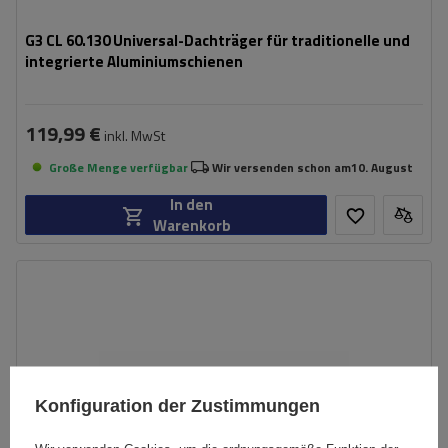
G3 CL 60.130 Universal-Dachträger für traditionelle und
integrierte Aluminiumschienen
119,99 €
inkl. MwSt
Große Menge verfügbar
Wir versenden schon am
10. August
In den
Warenkorb
Konfiguration der Zustimmungen