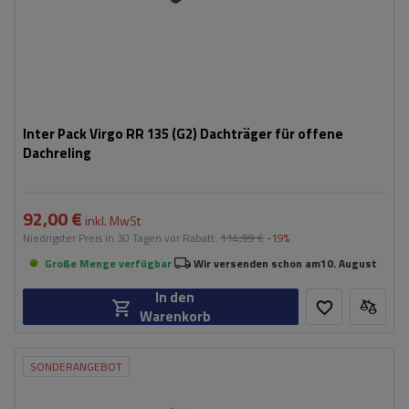
Inter Pack Virgo RR 135 (G2) Dachträger für offene
Dachreling
92,00 €
inkl. MwSt
Niedrigster Preis in 30 Tagen vor Rabatt:
114,99 €
-19%
Große Menge verfügbar
Wir versenden schon am
10. August
In den
Warenkorb
SONDERANGEBOT
Fassungsvermögen: Fahrräder:
2
Maximales Fahrradgewicht:
22,5 kg