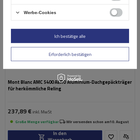
Werbe-Cookies
Ich bestätige alle
Erforderlich bestätigen
Mont Blanc AMC 5400 AERO Aluminium-Dachgepäckträger
für herkömmliche Reling
237,89 €
inkl. MwSt
Große Menge verfügbar
Wir versenden schon am
10. August
In den
Warenkorb