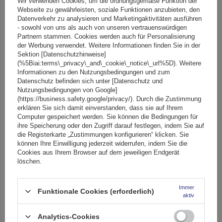
Wir verwenden Cookies, um die ordnungsgemäße Funktion der
Webseite zu gewährleisten, soziale Funktionen anzubieten, den
Datenverkehr zu analysieren und Marketingaktivitäten ausführen
- sowohl von uns als auch von unseren vertrauenswürdigen
Partnern stammen. Cookies werden auch für Personalisierung
der Werbung verwendet. Weitere Informationen finden Sie in der
Sektion [Datenschutzhinweise]
(%5Biai:terms\_privacy\_and\_cookie\_notice\_url%5D). Weitere
Informationen zu den Nutzungsbedingungen und zum
G3 Airflow 60.230 Dachträger für traditionelle und
Datenschutz befinden sich unter [Datenschutz und
integrierte Aluminiumschienen
Nutzungsbedingungen von Google]
(https://business.safety.google/privacy/). Durch die Zustimmung
erklären Sie sich damit einverstanden, dass sie auf Ihrem
Computer gespeichert werden. Sie können die Bedingungen für
154,99 €
inkl. MwSt
ihre Speicherung oder den Zugriff darauf festlegen, indem Sie auf
die Registerkarte „Zustimmungen konfigurieren“ klicken. Sie
Große Menge verfügbar
Wir versenden schon am
10. August
können Ihre Einwilligung jederzeit widerrufen, indem Sie die
Cookies aus Ihrem Browser auf dem jeweiligen Endgerät
In den
löschen.
Warenkorb
Immer
Funktionale Cookies (erforderlich)
aktiv
Analytics-Cookies