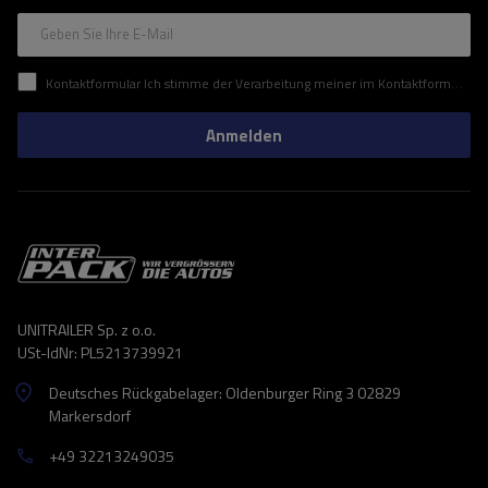
Geben Sie Ihre E-Mail
Kontaktformular Ich stimme der Verarbeitung meiner im Kontaktformular enthaltenen personenbezogenen Daten gemäß der Verordnung (EU) des Europäischen Parlaments und des Rates zu.
Anmelden
UNITRAILER Sp. z o.o.
USt-IdNr: PL5213739921
Deutsches Rückgabelager: Oldenburger Ring 3 02829
Markersdorf
+49 32213249035