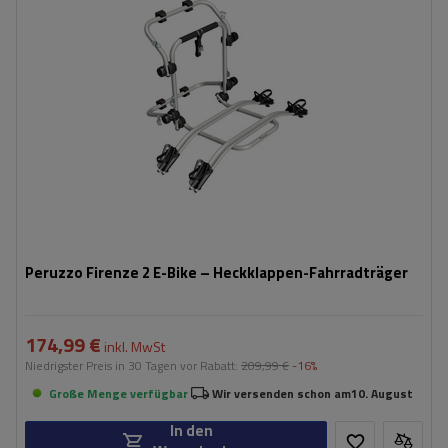
Nutzlast der Haltebügel:
45 kg
kompatibel mit Elektrofahrrädern
Aluminiumkonstruktion
Peruzzo Firenze 2 E-Bike – Heckklappen-Fahrradträger
174,99 €
inkl. MwSt
Niedrigster Preis in 30 Tagen vor Rabatt:
209,99 €
-16%
Große Menge verfügbar
Wir versenden schon am
10. August
In den