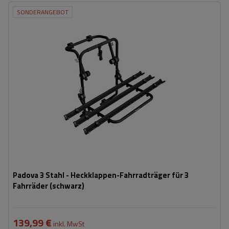
SONDERANGEBOT
Fassungsvermögen: Fahrräder:
3
Nutzlast der Haltebügel:
45 kg
universelles Montagesystem
kompatibel mit allen Karosseriearten
Padova 3 Stahl - Heckklappen-Fahrradträger für 3
Fahrräder (schwarz)
139,99 €
inkl. MwSt