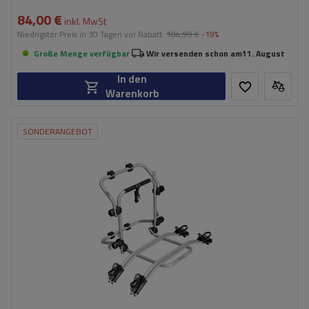
84,00 €
inkl. MwSt
Niedrigster Preis in 30 Tagen vor Rabatt:
104,99 €
-19%
Große Menge verfügbar
Wir versenden schon am
11. August
In den
Warenkorb
SONDERANGEBOT
Fassungsvermögen: Fahrräder:
2
Maximales Fahrradgewicht:
22,5 kg
Nutzlast der Haltebügel:
45 kg
kompatibel mit Elektrofahrrädern
Aluminiumkonstruktion