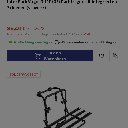
Inter Pack Virgo IR 110 (G2) Dachträger mit integrierten
Schienen (schwarz)
86,40 €
inkl. MwSt
Niedrigster Preis in 30 Tagen vor Rabatt:
107,99 €
-19%
Große Menge verfügbar
Wir versenden schon am
11. August
In den
Warenkorb
SONDERANGEBOT
Fassungsvermögen: Fahrräder:
3
Nutzlast der Haltebügel:
45 kg
universelles Montagesystem
kompatibel mit allen Karosseriearten