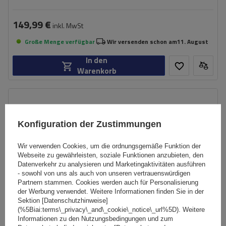
149,99 €
inkl. MwSt
Große Menge verfügbar
Wir versenden schon am
11. August
In den
Warenkorb
Konfiguration der Zustimmungen
Wir verwenden Cookies, um die ordnungsgemäße Funktion der
Webseite zu gewährleisten, soziale Funktionen anzubieten, den
Datenverkehr zu analysieren und Marketingaktivitäten ausführen
- sowohl von uns als auch von unseren vertrauenswürdigen
Partnern stammen. Cookies werden auch für Personalisierung
der Werbung verwendet. Weitere Informationen finden Sie in der
Sektion [Datenschutzhinweise]
(%5Biai:terms\_privacy\_and\_cookie\_notice\_url%5D). Weitere
Informationen zu den Nutzungsbedingungen und zum