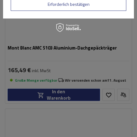
Erforderlich bestätigen
Mont Blanc AMC 5103 Aluminium-Dachgepäckträger
165,49 €
inkl. MwSt
Große Menge verfügbar
Wir versenden schon am
11. August
In den
Warenkorb