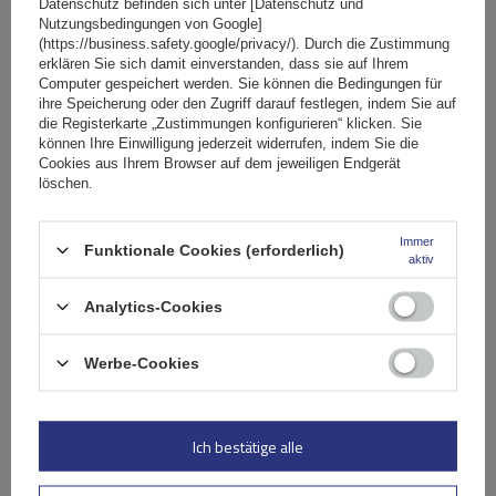
Datenschutz befinden sich unter [Datenschutz und
Nutzungsbedingungen von Google]
(https://business.safety.google/privacy/). Durch die Zustimmung
erklären Sie sich damit einverstanden, dass sie auf Ihrem
G3 Pacific 64.110-68.003 Aluminium-Dachträger
Computer gespeichert werden. Sie können die Bedingungen für
ihre Speicherung oder den Zugriff darauf festlegen, indem Sie auf
die Registerkarte „Zustimmungen konfigurieren“ klicken. Sie
können Ihre Einwilligung jederzeit widerrufen, indem Sie die
134,49 €
inkl. MwSt
Cookies aus Ihrem Browser auf dem jeweiligen Endgerät
löschen.
Große Menge verfügbar
Wir versenden schon am
11. August
In den
Immer
Funktionale Cookies (erforderlich)
Warenkorb
aktiv
Analytics-Cookies
Werbe-Cookies
Ich bestätige alle