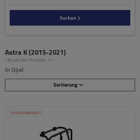
Suchen
Astra K (2015-2021)
( Anzahl der Produkte:
11
)
in Opel
Sortierung
SONDERANGEBOT
Fassungsvermögen: Fahrräder:
3
Nutzlast der Haltebügel:
45 kg
universelles Montagesystem
kompatibel mit allen Karosseriearten