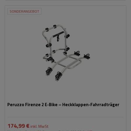
SONDERANGEBOT
Fassungsvermögen: Fahrräder:
2
Maximales Fahrradgewicht:
22,5 kg
Nutzlast der Haltebügel:
45 kg
kompatibel mit Elektrofahrrädern
Aluminiumkonstruktion
Peruzzo Firenze 2 E-Bike – Heckklappen-Fahrradträger
174,99 €
inkl. MwSt