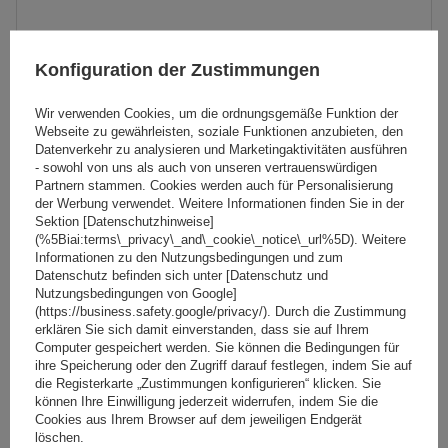
Konfiguration der Zustimmungen
Wir verwenden Cookies, um die ordnungsgemäße Funktion der
Webseite zu gewährleisten, soziale Funktionen anzubieten, den
Datenverkehr zu analysieren und Marketingaktivitäten ausführen
- sowohl von uns als auch von unseren vertrauenswürdigen
Partnern stammen. Cookies werden auch für Personalisierung
der Werbung verwendet. Weitere Informationen finden Sie in der
Sektion [Datenschutzhinweise]
(%5Biai:terms\_privacy\_and\_cookie\_notice\_url%5D). Weitere
Informationen zu den Nutzungsbedingungen und zum
Datenschutz befinden sich unter [Datenschutz und
G3 Pacific Dachträger 65.130-68.086 Stahl
Nutzungsbedingungen von Google]
(https://business.safety.google/privacy/). Durch die Zustimmung
erklären Sie sich damit einverstanden, dass sie auf Ihrem
Computer gespeichert werden. Sie können die Bedingungen für
119,69 €
inkl. MwSt
ihre Speicherung oder den Zugriff darauf festlegen, indem Sie auf
die Registerkarte „Zustimmungen konfigurieren“ klicken. Sie
Große Menge verfügbar
Wir versenden schon am
11. August
können Ihre Einwilligung jederzeit widerrufen, indem Sie die
Cookies aus Ihrem Browser auf dem jeweiligen Endgerät
In den
löschen.