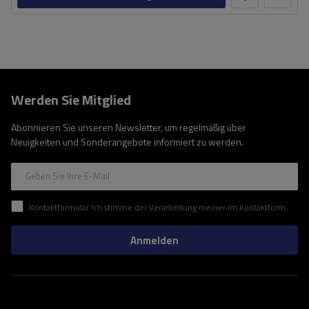
Werden Sie Mitglied
Abonnieren Sie unseren Newsletter, um regelmäßig über
Neuigkeiten und Sonderangebote informiert zu werden.
Geben Sie Ihre E-Mail
Kontaktformular Ich stimme der Verarbeitung meiner im Kontaktformular enthaltenen personenbezogenen Daten gemäß der Verordnung (EU) des Europäischen Parlaments und des Rates zu.
Anmelden