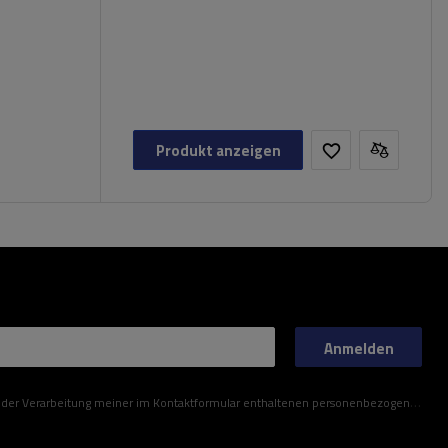
Produkt anzeigen
Anmelden
ner im Kontaktformular enthaltenen personenbezogenen Daten gemäß der Verordnung (EU) des Europäischen Parlaments und des Rates zu.