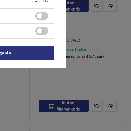
Immer aktiv
In den
Warenkorb
212,49 €
inkl. MwSt
Große Menge verfügbar
ge alle
Wir versenden schon am
10. August
In den
Warenkorb