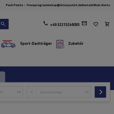
Pack Points - Treueprogramm
shop@interpack24.de
Kontakt
Mein Konto
+49 32213249035
Sport-Dachträger
Zubehör
hr
4
Karosserietyp