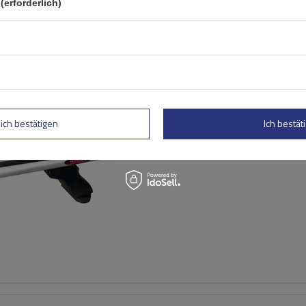
(erforderlich)
Mont Blanc AMC 5107 AERO
Aluminium-Dachträger
lich bestätigen
Ich bestäti