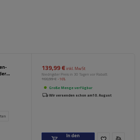
139,99 €
pen-
inkl. MwSt
der
Niedrigster Preis in 30 Tagen vor Rabatt:
166,99 €
-16%
Große Menge verfügbar
Wir versenden schon am
10. August
rten
In den