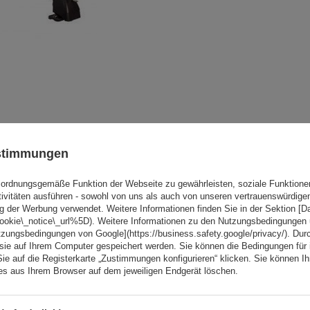
ustimmungen
Mont Blanc AMC Universal-
Dachgepäckträger aus Sta
ordnungsgemäße Funktion der Webseite zu gewährleisten, soziale Funktione
tivitäten ausführen - sowohl von uns als auch von unseren vertrauenswürdig
g der Werbung verwendet. Weitere Informationen finden Sie in der Sektion [
cookie\_notice\_url%5D). Weitere Informationen zu den Nutzungsbedingungen
tzungsbedingungen von Google](https://business.safety.google/privacy/). Dur
 sie auf Ihrem Computer gespeichert werden. Sie können die Bedingungen für 
Sie auf die Registerkarte „Zustimmungen konfigurieren“ klicken. Sie können Ihr
ies aus Ihrem Browser auf dem jeweiligen Endgerät löschen.