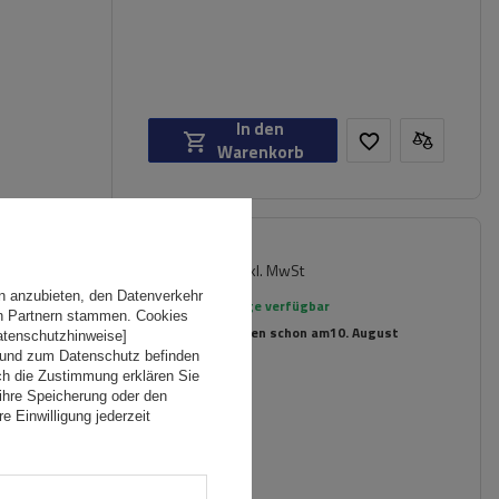
In den
Warenkorb
132,59 €
inkl. MwSt
hl
n anzubieten, den Datenverkehr
Große Menge verfügbar
en Partnern stammen. Cookies
Wir versenden schon am
10. August
Datenschutzhinweise]
 und zum Datenschutz befinden
ch die Zustimmung erklären Sie
ihre Speicherung oder den
e Einwilligung jederzeit