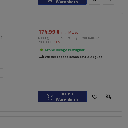
Warenkorb
174,99 €
inkl. MwSt
er
Niedrigster Preis in 30 Tagen vor Rabatt:
209,99 €
-16%
Große Menge verfügbar
Wir versenden schon am
10. August
n
In den
Warenkorb