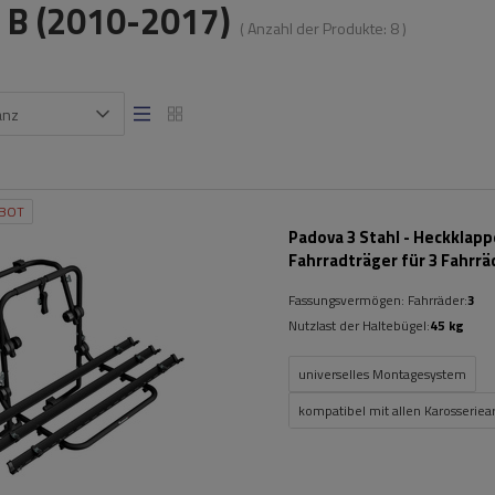
 B (2010-2017)
( Anzahl der Produkte:
8
)
anz
BOT
Padova 3 Stahl - Heckklap
Fahrradträger für 3 Fahrrä
(schwarz)
Fassungsvermögen: Fahrräder:
3
Nutzlast der Haltebügel:
45 kg
universelles Montagesystem
kompatibel mit allen Karosseriea