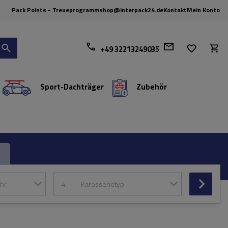
Pack Points - Treueprogramm
shop@interpack24.de
Kontakt
Mein Konto
+49 32213249035
Sport-Dachträger
Zubehör
hr
4
Karosserietyp