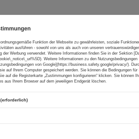
BOT
ustimmungen
Peruzzo Firenze 2 E-Bike –
Heckklappen-Fahrradträg
ordnungsgemäße Funktion der Webseite zu gewährleisten, soziale Funktione
tivitäten ausführen - sowohl von uns als auch von unseren vertrauenswürdig
Fassungsvermögen: Fahrräder:
2
g der Werbung verwendet. Weitere Informationen finden Sie in der Sektion [
Maximales Fahrradgewicht:
22,5 kg
cookie\_notice\_url%5D). Weitere Informationen zu den Nutzungsbedingungen
tzungsbedingungen von Google](https://business.safety.google/privacy/). Dur
Nutzlast der Haltebügel:
45 kg
 sie auf Ihrem Computer gespeichert werden. Sie können die Bedingungen für 
Sie auf die Registerkarte „Zustimmungen konfigurieren“ klicken. Sie können Ihr
kompatibel mit Elektrofahrräder
ies aus Ihrem Browser auf dem jeweiligen Endgerät löschen.
Aluminiumkonstruktion
(erforderlich)