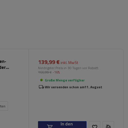
139,99 €
pen-
inkl. MwSt
der
Niedrigster Preis in 30 Tagen vor Rabatt:
166,99 €
-16%
Große Menge verfügbar
Wir versenden schon am
11. August
rten
In den