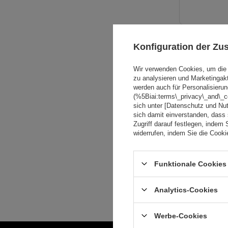
SONDERANGE
Konfiguration der Z
Wir verwenden Cookies, um die 
zu analysieren und Marketingak
werden auch für Personalisierun
(%5Biai:terms\_privacy\_and\_
sich unter [Datenschutz und Nu
sich damit einverstanden, dass
Zugriff darauf festlegen, indem 
widerrufen, indem Sie die Cook
Funktionale Cookies 
Analytics-Cookies
Werbe-Cookies