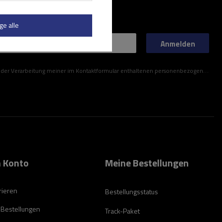
ge alle
Anmelden
ner im Kontaktformular enthaltenen personenbezogenen Daten gemäß der Verordnung (EU) des Europäischen Parlaments und des Rates zu.
 Konto
Meine Bestellungen
rieren
Bestellungsstatus
 Bestellungen
Track-Paket