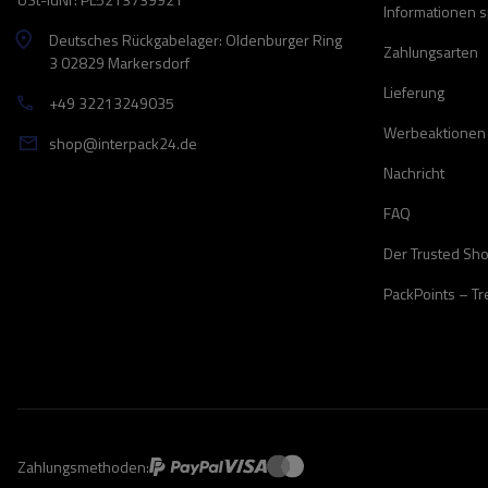
Informationen 
Deutsches Rückgabelager: Oldenburger Ring
Zahlungsarten
3 02829 Markersdorf
Lieferung
+49 32213249035
Werbeaktionen
shop@interpack24.de
Nachricht
FAQ
Der Trusted Sh
PackPoints – T
Zahlungsmethoden: