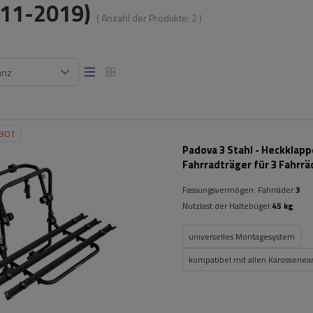
011-2019)
( Anzahl der Produkte:
2
)
anz
BOT
Padova 3 Stahl - Heckklap
Fahrradträger für 3 Fahrrä
(schwarz)
Fassungsvermögen: Fahrräder:
3
Nutzlast der Haltebügel:
45 kg
universelles Montagesystem
kompatibel mit allen Karosseriea