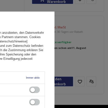
Warenkorb
174,99 €
inkl. MwSt
er
Niedrigster Preis in 30 Tagen vor Rabatt:
n anzubieten, den Datenverkehr
209,99 €
-16%
en Partnern stammen. Cookies
Datenschutzhinweise]
Große Menge verfügbar
 und zum Datenschutz befinden
Wir versenden schon am
11. August
ch die Zustimmung erklären Sie
ihre Speicherung oder den
e Einwilligung jederzeit
n
Immer aktiv
In den
Warenkorb