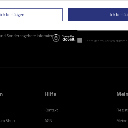
lich bestätigen
Ich bestäti
Geben Sie Ihre E-Mail
 und Sonderangebote informiert zu
Kontaktformular Ich stimme der Verarbeitung mei
on
Hilfe
Mein
Kontakt
Regist
zum Shop
AGB
Meine