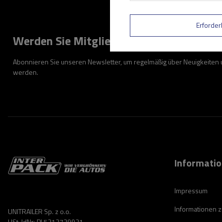
Erforder
Werden Sie Mitglied
Abonnieren Sie unseren Newsletter, um regelmäßig über Neuigkeiten
werden.
Informati
Impressum
Informationen 
UNITRAILER Sp. z o.o.
USt-IdNr: PL5213739921