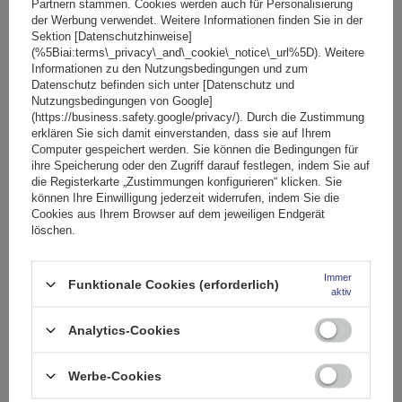
Partnern stammen. Cookies werden auch für Personalisierung
der Werbung verwendet. Weitere Informationen finden Sie in der
SONDERANGEBOT
Sektion [Datenschutzhinweise]
Fassungsvermögen: Fahrräder:
2
(%5Biai:terms\_privacy\_and\_cookie\_notice\_url%5D). Weitere
Maximales Fahrradgewicht:
22,5 kg
Informationen zu den Nutzungsbedingungen und zum
Datenschutz befinden sich unter [Datenschutz und
Nutzlast der Haltebügel:
45 kg
Nutzungsbedingungen von Google]
kompatibel mit Elektrofahrrädern
Aluminiumkonstruktion
(https://business.safety.google/privacy/). Durch die Zustimmung
erklären Sie sich damit einverstanden, dass sie auf Ihrem
Computer gespeichert werden. Sie können die Bedingungen für
ihre Speicherung oder den Zugriff darauf festlegen, indem Sie auf
die Registerkarte „Zustimmungen konfigurieren“ klicken. Sie
können Ihre Einwilligung jederzeit widerrufen, indem Sie die
Cookies aus Ihrem Browser auf dem jeweiligen Endgerät
löschen.
Immer
Funktionale Cookies (erforderlich)
aktiv
Peruzzo Firenze 2 E-Bike – Heckklappen-Fahrradträger
Analytics-Cookies
Werbe-Cookies
174,99 €
inkl. MwSt