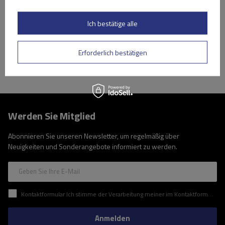
Niedrigster Preis in 30 Tagen vor Rabatt:
209,99 €
-16%
Große Menge verfügbar
Wir versenden schon am
10. August
Ich bestätige alle
In den
Warenkorb
Erforderlich bestätigen
Werden Sie Mitglied
Abonnieren Sie unseren Newsletter, um regelmäßig über
Neuigkeiten und Sonderangebote informiert zu werden.
Geben Sie Ihre E-Mail
Kontaktformular Ich stimme der Verarbeitung meiner im Kontaktformular enthaltenen personenbezogenen Daten gemäß der Verordnung (EU) des Europäischen Parlaments und des Rates zu.
Anmelden