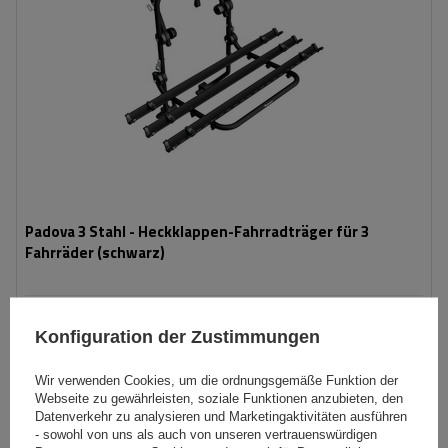
Padova 3 Stahl - Heckklappen-Fahrradträger für 3
Fahrräder (schwarz)
139,99 €
inkl. MwSt
Konfiguration der Zustimmungen
Niedrigster Preis in 30 Tagen vor Rabatt:
166,99 €
-16%
Große Menge verfügbar
Wir versenden schon am
10. August
Wir verwenden Cookies, um die ordnungsgemäße Funktion der
Webseite zu gewährleisten, soziale Funktionen anzubieten, den
In den
Datenverkehr zu analysieren und Marketingaktivitäten ausführen
Warenkorb
- sowohl von uns als auch von unseren vertrauenswürdigen