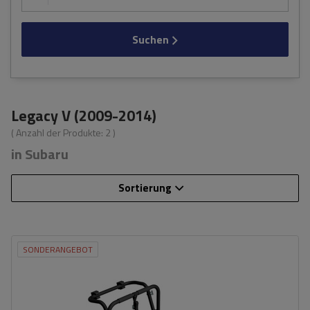
Suchen
Legacy V (2009-2014)
( Anzahl der Produkte:
2
)
in Subaru
Sortierung
SONDERANGEBOT
Fassungsvermögen: Fahrräder:
3
Nutzlast der Haltebügel:
45 kg
universelles Montagesystem
kompatibel mit allen Karosseriearten